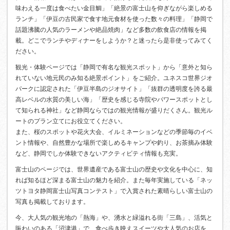
味わえる一度は食べたい金目鯛」「絶景の富士山を仰ぎながら楽しめる
ランチ」「伊豆の古民家で食す地元食材を使った数々の料理」「静岡で
話題沸騰の人気のラーメンや絶品焼肉」など多数の飲食店の情報を掲
載。どこでランチやディナーをしようか？と迷ったら是非使ってみてく
ださい。
観光・体験ページでは「静岡で有名な観光スポット」から「意外と知ら
れていない地元民のみ知る絶景ポイント」をご紹介。ユネスコ世界ジオ
パークに認定された「伊豆半島のジオサイト」「抜群の透明度を誇る最
高レベルの水質の美しい海」「歴史を感じる寺院やパワースポットとし
て知られる神社」など静岡ならではの観光情報が盛りだくさん。観光ル
ートのプラン立てにお役立てください。
また、桜のスポットや花火大会、イルミネーションなどの季節毎のイベ
ント情報や、自然豊かな場所で楽しめるキャンプや釣り、お茶摘み体験
など、静岡でしか体験できないアクティビティ情報も充実。
富士山のページでは、世界遺産である富士山の歴史や文化を中心に、知
れば知るほど深まる富士山の魅力を紹介。また毎年実施している「ネッ
ツトヨタ静岡富士山写真コンテスト」で入賞された素晴らしい富士山の
写真も掲載しております。
今、大人気の観光地の「熱海」や、湧水と緑溢れる街「三島」、活気と
賑わいのある「沼津港」で、食べ歩き映えスイーツや大人気のお店を