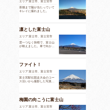
エリア:富士市、富士宮市
茶畑まで陽が当たっていて
キレイに撮れました。
凛とした富士山
エリア:富士市、富士宮市
雲一つなく快晴で、富士山
が映えました。車で向か…
ファイト！
エリア:富士市、富士宮市
富士宮駅伝競走大会のコー
ス沿いから撮影した写真…
梅園の向こうに富士山
エリア:富士市、富士宮市