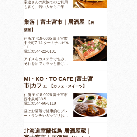
常連さんの家族でのご利用
も多く、若い人からご年…
集落｜富士宮市｜居酒屋
【
居
】
酒屋
住所:〒418-0065 富士宮市
中央町7-14 ターミナルビル
1Ｆ
電話:0544-22-0101
アイスをカステラで包み、
それを油でカラッと揚げ…
MI・KO・TO CAFE |富士宮
市|カフェ
【
】
カフェ・スイーツ
住所:〒418-0026 富士宮市
西小泉町38-5
電話:0544-66-8118
昼はお洒落で健康的なプレ
ートランチやガッツリお…
北海道室蘭焼鳥 居酒屋蔵｜