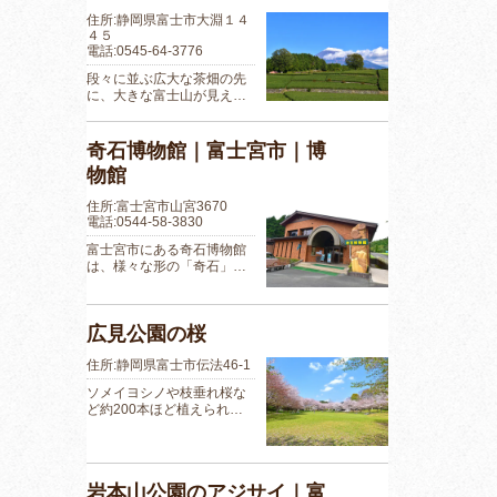
住所:静岡県富士市大淵１４
４５
電話:0545-64-3776
段々に並ぶ広大な茶畑の先
に、大きな富士山が見え…
奇石博物館｜富士宮市｜博
物館
住所:富士宮市山宮3670
電話:0544-58-3830
富士宮市にある奇石博物館
は、様々な形の「奇石」…
広見公園の桜
住所:静岡県富士市伝法46-1
ソメイヨシノや枝垂れ桜な
ど約200本ほど植えられ…
岩本山公園のアジサイ｜富