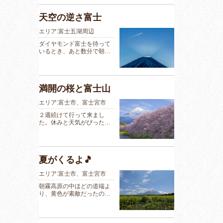
天空の逆さ富士
エリア:富士五湖周辺
ダイヤモンド富士を待って
いるとき、あと数分で朝…
満開の桜と富士山
エリア:富士市、富士宮市
２週続けて行って来まし
た。休みと天気がぴった…
夏がくるよ🎵
エリア:富士市、富士宮市
朝霧高原の中ほどの道端よ
り、黄色が素敵だったの…