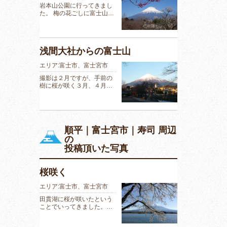
岩本山公園に行ってきまし
た。 梅の花ごしに富士山…
浅間大社からの富士山
エリア:富士市、富士宮市
撮影は２月ですが、手前の
樹に桜が咲く３月、４月…
順平｜富士宮市｜寿司 周辺
の
投稿頂いた写真
桜咲く
エリア:富士市、富士宮市
田貫湖に桜が咲いたという
ことでいってきました。…