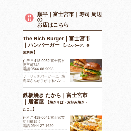
順平｜富士宮市｜寿司 周辺
の
お店はこちら
The Rich Burger｜富士宮市
｜ハンバーガー
【
ハンバーグ、各
】
国料理
住所:〒418-0052 富士宮市
淀平町748
電話:0544-66-9098
ザ・リッチバーガーは、焼
肉屋さんが手がけるハン…
鉄板焼き たから｜富士宮市
｜居酒屋
【
焼きそば・お好み焼き・
】
たこ...
住所:〒418-0041 富士宮市
淀川町15-5
電話:0544-27-1620