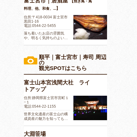
富士宮市｜居酒屋
【
焼き鳥・鳥
】
料理、他、和食、...
住所:〒418-0034 富士宮市
黒田1-16
電話:0544-22-5455
落ち着いたお店の雰囲気
や、明るく気持ちのよい…
順平｜富士宮市｜寿司 周辺
の
観光SPOTはこちら
富士山本宮浅間大社 ライ
トアップ
住所:静岡県富士宮市宮町１
−１
電話:0544-22-1155
世界文化遺産の富士山の構
成資産の魅力を知っても…
大淵笹場