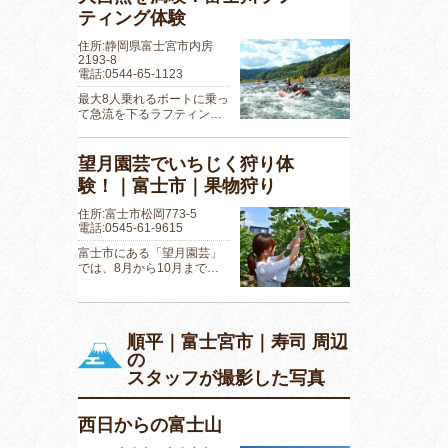
ティング体験
住所:静岡県富士宮市内房
2193-8
電話:0544-65-1123
最大8人乗れるボートに乗っ
て急流を下るラフティン…
望月園芸でいちじく狩り体
験！｜富士市｜果物狩り
住所:富士市松岡773-5
電話:0545-61-9615
富士市にある「望月園芸」
では、8月から10月まで…
順平｜富士宮市｜寿司 周辺
の
スタッフが撮影した写真
西日からの富士山