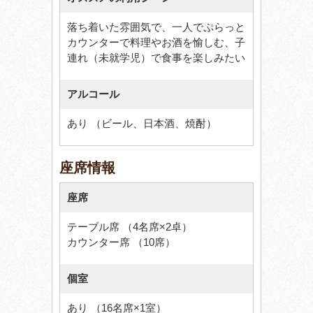
落ち着いた雰囲気で、一人でぷらっと
カウンターで料理やお酒を愉しむ、子
連れ（未就学児）で食事を楽しみたい
アルコール
あり （ビール、日本酒、焼酎）
座席情報
座席
テーブル席 （4名席×2卓）
カウンター席 （10席）
個室
あり （16名席×1室）