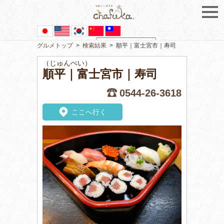
グルメトップ
>
検索結果
>
順平｜富士宮市｜寿司
Powered by
Translate
（じゅんぺい）
順平｜富士宮市｜寿司
0544-26-3618
ここへ行く