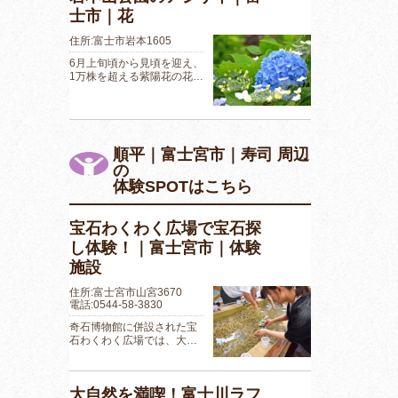
士市｜花
住所:富士市岩本1605
6月上旬頃から見頃を迎え、
1万株を超える紫陽花の花…
順平｜富士宮市｜寿司 周辺
の
体験SPOTはこちら
宝石わくわく広場で宝石探
し体験！｜富士宮市｜体験
施設
住所:富士宮市山宮3670
電話:0544-58-3830
奇石博物館に併設された宝
石わくわく広場では、大…
大自然を満喫！富士川ラフ