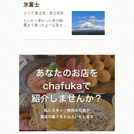
氷富士
エリア:富士市、富士宮市
とにかく寒かった冬の朝、
麓まで凍ったよーな富士…