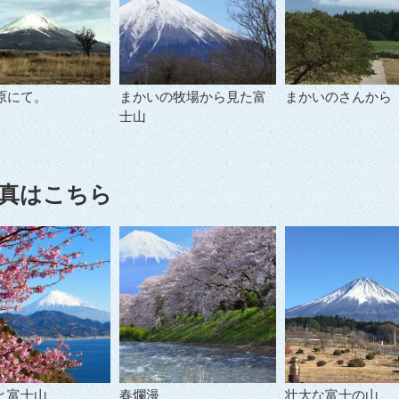
原にて。
まかいの牧場から見た富
まかいのさんから
士山
真はこちら
と富士山
春爛漫
壮大な富士の山