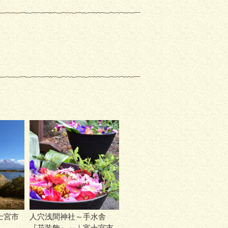
士宮市
人穴浅間神社～手水舎
『花装飾』～｜富士宮市