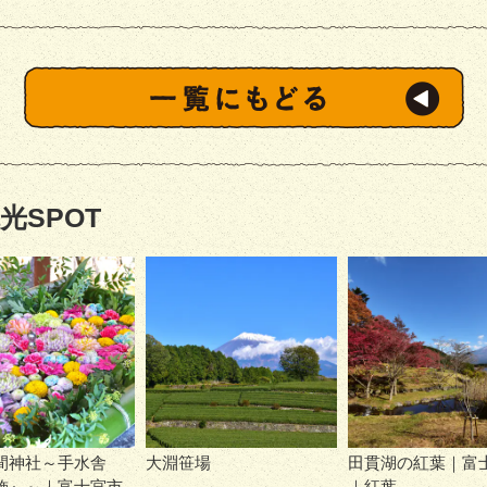
光SPOT
間神社～手水舎
大淵笹場
田貫湖の紅葉｜富
飾』～｜富士宮市
｜紅葉