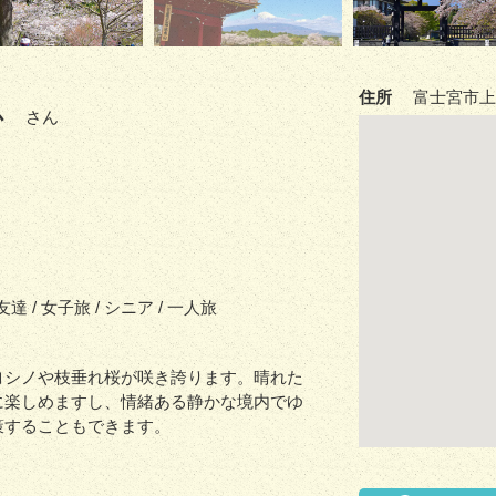
住所
富士宮市上条
か
さん
 友達 / 女子旅 / シニア / 一人旅
ヨシノや枝垂れ桜が咲き誇ります。晴れた
に楽しめますし、情緒ある静かな境内でゆ
策することもできます。