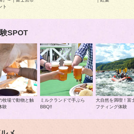
ント
験SPOT
の牧場で動物と触
ミルクランドで手ぶら
大自然を満喫！富
体験
BBQ!!
フティング体験
グルメ