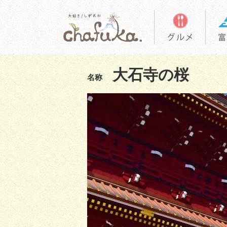
大石寺の桜
名称