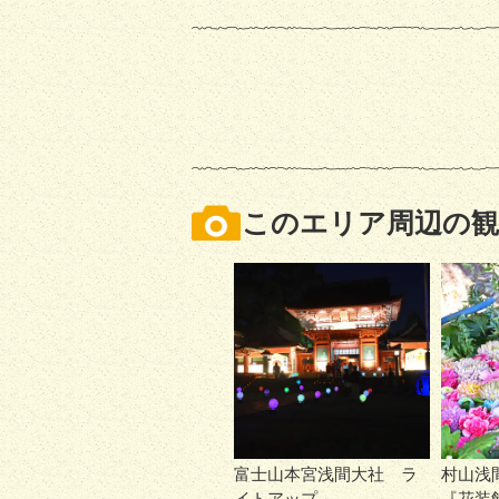
このエリア周辺の観
富士山本宮浅間大社 ラ
村山浅
イトアップ
『花装