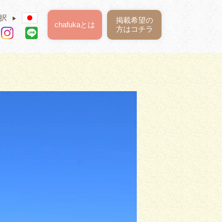
択
▶
掲載希望の
chafukaとは
方はコチラ