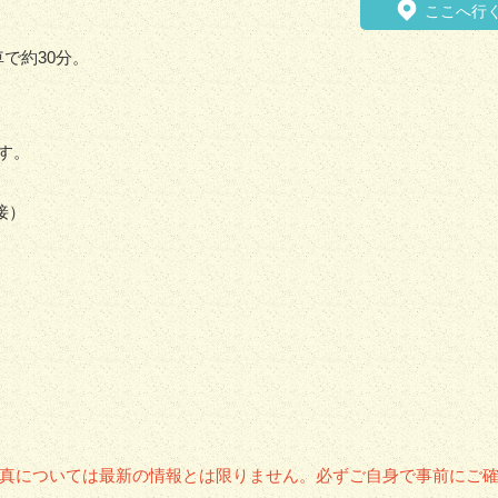
ここへ行
で約30分。
す。
接）
真については最新の情報とは限りません。必ずご自身で事前にご