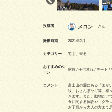
投稿者
メロン
さん
撮影時期
2021年2月
カテゴリー
遊ぶ、乗る
おすすめのシ
家族 / 子供連れ / デート /
ーン
コメント
富士山の麓にある「まか
牧、おさんぽヤギ等、様
きます。また、動物だけ
食に関する体験や、グラ
お子様から大人の方まで