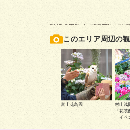
このエリア周辺の観
富士花鳥園
村山浅
『花装
｜イベ