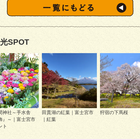
光SPOT
間神社～手水舎
田貫湖の紅葉｜富士宮市
狩宿の下馬桜
飾』～｜富士宮市
｜紅葉
ント