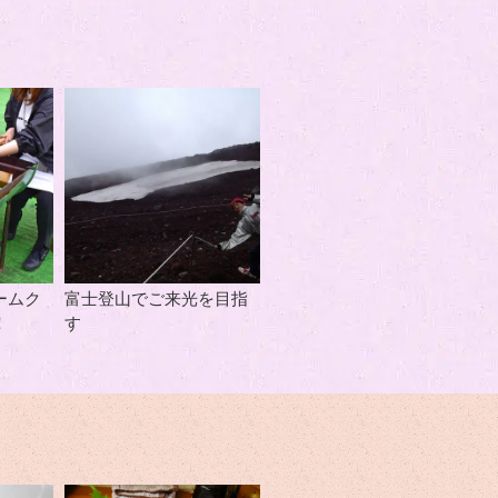
ームク
富士登山でご来光を目指
！
す