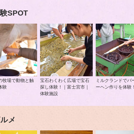
験SPOT
の牧場で動物と触
宝石わくわく広場で宝石
ミルクランドでバ
体験
探し体験！｜富士宮市｜
ーヘン作りを体験
体験施設
グルメ