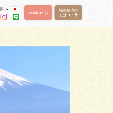
択
▶
掲載希望の
chafukaとは
方はコチラ