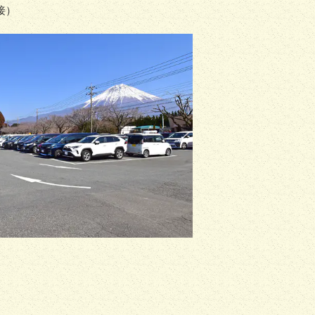
接）
0円