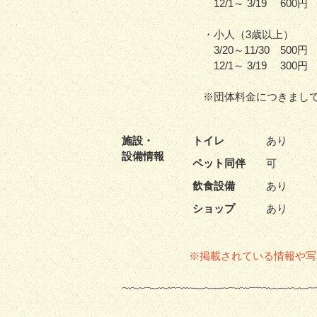
12/1～ 3/19 600円
・小人（3歳以上）
3/20～11/30 500円
12/1～ 3/19 300円
※団体料金につきまし
施設・
トイレ
あり
設備情報
ペット同伴
可
飲食設備
あり
ショップ
あり
※掲載されている情報や写