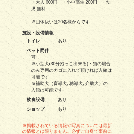
・大人 600円 ・小中高生 200円 ・幼
児 無料
※団体扱いは20名様からです
施設・
設備情報
トイレ
あり
ペット同伴
可
※小型犬(30分抱っこ出来る)・猫の場合
のみ専用のカゴに入れて頂ければ入館は
可能です
※補助犬（盲導犬, 聴導犬, 介助犬）の
入館は可能です
飲食設備
あり
ショップ
あり
※掲載されている情報や写真については最新
の情報とは限りません。必ずご自身で事前に