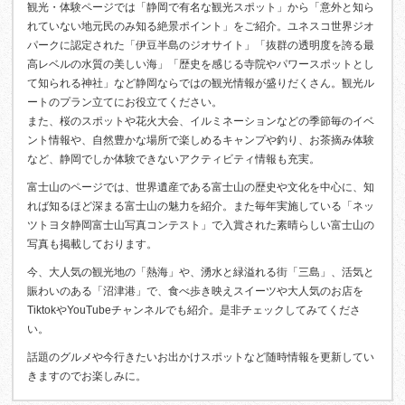
観光・体験ページでは「静岡で有名な観光スポット」から「意外と知ら
れていない地元民のみ知る絶景ポイント」をご紹介。ユネスコ世界ジオ
パークに認定された「伊豆半島のジオサイト」「抜群の透明度を誇る最
高レベルの水質の美しい海」「歴史を感じる寺院やパワースポットとし
て知られる神社」など静岡ならではの観光情報が盛りだくさん。観光ル
ートのプラン立てにお役立てください。
また、桜のスポットや花火大会、イルミネーションなどの季節毎のイベ
ント情報や、自然豊かな場所で楽しめるキャンプや釣り、お茶摘み体験
など、静岡でしか体験できないアクティビティ情報も充実。
富士山のページでは、世界遺産である富士山の歴史や文化を中心に、知
れば知るほど深まる富士山の魅力を紹介。また毎年実施している「ネッ
ツトヨタ静岡富士山写真コンテスト」で入賞された素晴らしい富士山の
写真も掲載しております。
今、大人気の観光地の「熱海」や、湧水と緑溢れる街「三島」、活気と
賑わいのある「沼津港」で、食べ歩き映えスイーツや大人気のお店を
TiktokやYouTubeチャンネルでも紹介。是非チェックしてみてくださ
い。
話題のグルメや今行きたいお出かけスポットなど随時情報を更新してい
きますのでお楽しみに。