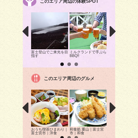
このエリア周辺の体験SPOT
富士登山でご来光を目
ミルクランドで手ぶら
望月園芸でいちじ
指す
BBQ!!
り体験！｜富士市
物狩り
このエリア周辺のグルメ
おうち喫茶ひまわり｜
和食処 重山｜富士宮
華麗屋｜富士宮市
富士宮市｜洋食
市｜和食
レー