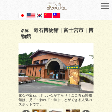
Powered by
Translate
奇石博物館｜富士宮市｜博
名称
物館
化石や宝石、珍しい石がずらり！ここ奇石博物
館は、見て・触れて・学ぶことができる人気の
スポットです。