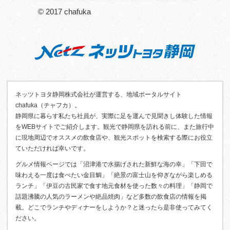
© 2017 chafuka
ネッツトヨタ静岡株式会社が運営する、地域ポータルサイト
chafuka（チャフカ）。
静岡県に暮らす私たち社員が、実際に足を運んで見聞きし体験した情報
をWEBサイトでご紹介します。観光で静岡県を訪れる前に、また旅行中
に現地周辺でオススメの飲食店や、観光スポットを検索する際にお役立
ていただければ幸いです。
グルメ情報ページでは「沼津港で水揚げされた新鮮な海の幸」「下田で
味わえる一度は食べたい金目鯛」「絶景の富士山を仰ぎながら楽しめる
ランチ」「伊豆の古民家で食す地元食材を使った数々の料理」「静岡で
話題沸騰の人気のラーメンや絶品焼肉」など多数の飲食店の情報を掲
載。どこでランチやディナーをしようか？と迷ったら是非使ってみてく
ださい。