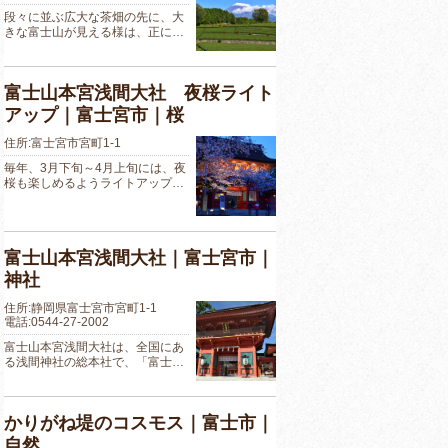
段々に並ぶ広大な茶畑の先に、大
きな富士山が見える様は、正に…
富士山本宮浅間大社 夜桜ライト
アップ｜富士宮市｜桜
住所:富士宮市宮町1-1
毎年、3月下旬～4月上旬には、夜
桜も楽しめるようライトアップ…
富士山本宮浅間大社｜富士宮市｜
神社
住所:静岡県富士宮市宮町1-1
電話:0544-27-2002
富士山本宮浅間大社は、全国にあ
る浅間神社の総本社で、「富士…
かりがね堤のコスモス｜富士市｜
自然