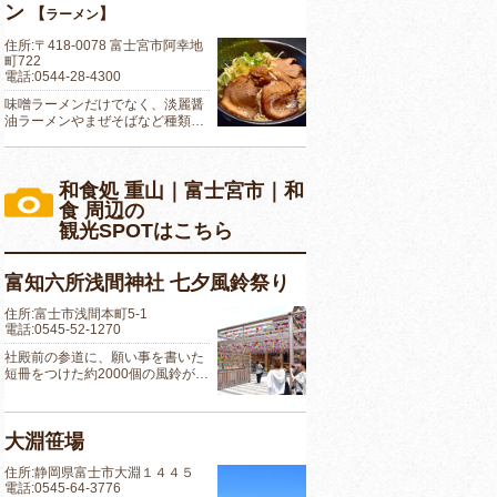
ン
【
】
ラーメン
住所:〒418-0078 富士宮市阿幸地
町722
電話:0544-28-4300
味噌ラーメンだけでなく、淡麗醤
油ラーメンやまぜそばなど種類…
和食処 重山｜富士宮市｜和
食 周辺の
観光SPOTはこちら
富知六所浅間神社 七夕風鈴祭り
住所:富士市浅間本町5-1
電話:0545-52-1270
社殿前の参道に、願い事を書いた
短冊をつけた約2000個の風鈴が…
大淵笹場
住所:静岡県富士市大淵１４４５
電話:0545-64-3776