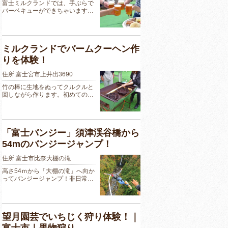
富士ミルクランドでは、手ぶらで
バーベキューができちゃいます…
ミルクランドでバームクーヘン作
りを体験！
住所:富士宮市上井出3690
竹の棒に生地をぬってクルクルと
回しながら作ります。初めての…
「富士バンジー」須津渓谷橋から
54mのバンジージャンプ！
住所:富士市比奈大棚の滝
高さ54ｍから「大棚の滝」へ向か
ってバンジージャンプ！非日常…
望月園芸でいちじく狩り体験！｜