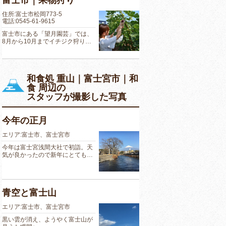
富士市｜果物狩り
住所:富士市松岡773-5
電話:0545-61-9615
富士市にある「望月園芸」では、
8月から10月までイチジク狩り…
和食処 重山｜富士宮市｜和
食 周辺の
スタッフが撮影した写真
今年の正月
エリア:富士市、富士宮市
今年は富士宮浅間大社で初詣。天
気が良かったので新年にとても…
青空と富士山
エリア:富士市、富士宮市
黒い雲が消え、ようやく富士山が