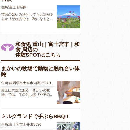
住所:富士市松岡
市民の憩いの場としても人気があ
るかりがね堤では、秋になると…
和食処 重山｜富士宮市｜和
食 周辺の
体験SPOTはこちら
まかいの牧場で動物と触れ合い体
験
住所:静岡県富士宮市内野1327-1
富士山の麓にある「まかいの牧
場」では、牛の乳しぼりや羊の…
ミルクランドで手ぶらBBQ!!
住所:富士宮市上井出3690