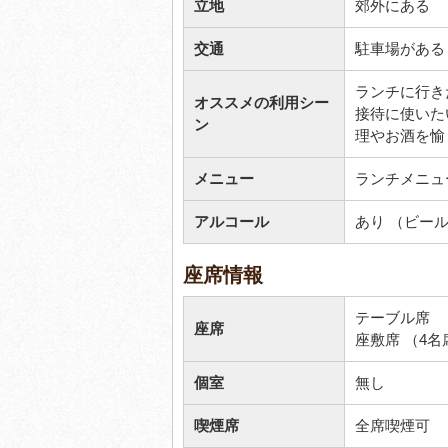
立地
郊外にある
交通
駐車場がある
ランチに行き
オススメの利用シー
接待に使いた
ン
理やお酒を愉
メニュー
ランチメニュ
アルコール
あり （ビー
座席情報
テーブル席
座席
座敷席 （4名
個室
無し
喫煙席
全席喫煙可