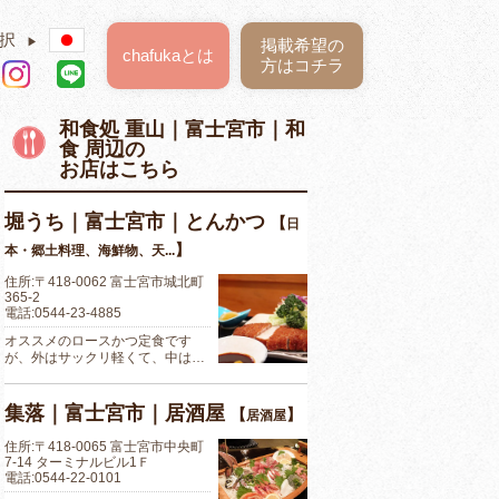
択
▶
掲載希望の
chafukaとは
方はコチラ
和食処 重山｜富士宮市｜和
食 周辺の
お店はこちら
堀うち｜富士宮市｜とんかつ
【
日
】
本・郷土料理、海鮮物、天...
住所:〒418-0062 富士宮市城北町
365-2
電話:0544-23-4885
オススメのロースかつ定食です
が、外はサックリ軽くて、中は…
集落｜富士宮市｜居酒屋
【
】
居酒屋
住所:〒418-0065 富士宮市中央町
7-14 ターミナルビル1Ｆ
電話:0544-22-0101