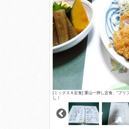
[ミックスＡ定食] 重山一押し定食、‟プリ
し！