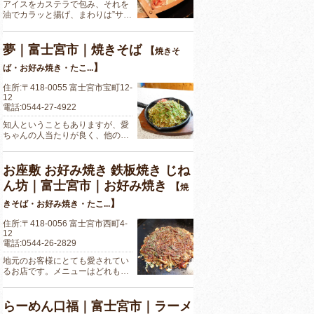
アイスをカステラで包み、それを
油でカラッと揚げ、まわりは”サ…
夢｜富士宮市｜焼きそば
【
焼きそ
】
ば・お好み焼き・たこ...
住所:〒418-0055 富士宮市宝町12-
12
電話:0544-27-4922
知人ということもありますが、愛
ちゃんの人当たりが良く、他の…
お座敷 お好み焼き 鉄板焼き じね
ん坊｜富士宮市｜お好み焼き
【
焼
】
きそば・お好み焼き・たこ...
住所:〒418-0056 富士宮市西町4-
12
電話:0544-26-2829
地元のお客様にとても愛されてい
るお店です。メニューはどれも…
らーめん口福｜富士宮市｜ラーメ