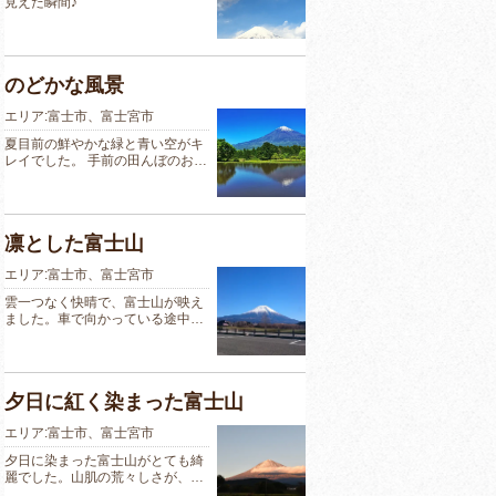
見えた瞬間♪
のどかな風景
エリア:富士市、富士宮市
夏目前の鮮やかな緑と青い空がキ
レイでした。 手前の田んぼのお…
凛とした富士山
エリア:富士市、富士宮市
雲一つなく快晴で、富士山が映え
ました。車で向かっている途中…
夕日に紅く染まった富士山
エリア:富士市、富士宮市
夕日に染まった富士山がとても綺
麗でした。山肌の荒々しさが、…