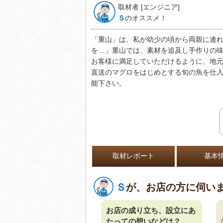
取材者 [エンジニア]
Ｓ
のオススメ！
「重山」は、私が幼少の頃から両親に連
を…」重山では、素材を追及し手作りの
お客様に満足していただけるように、地
直送のマグロをはじめとする旬の魚を仕
能下さい。
取材レポート
基本
Ｓ
が、お店の方に伺い
お店の成り立ち、設立にあ
たっての想いなどは？