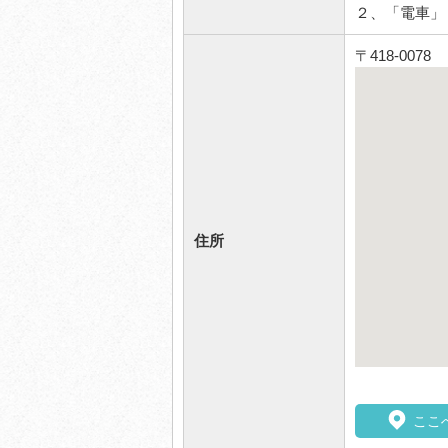
２、「電車」
〒418-007
住所
ここ