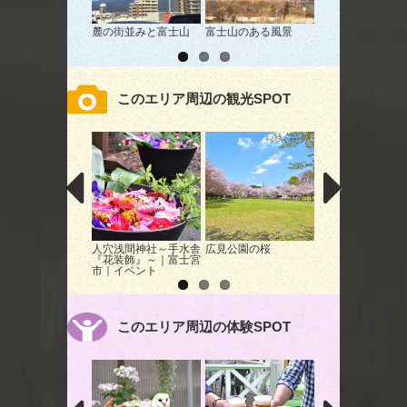
麓の街並みと富士山
富士山のある風景
幼少時から変わら
色‐富士山‐
このエリア周辺の観光SPOT
人穴浅間神社～手水舎
広見公園の桜
富士市今宮のドー
『花装飾』～｜富士宮
｜富士市｜花
市｜イベント
このエリア周辺の体験SPOT