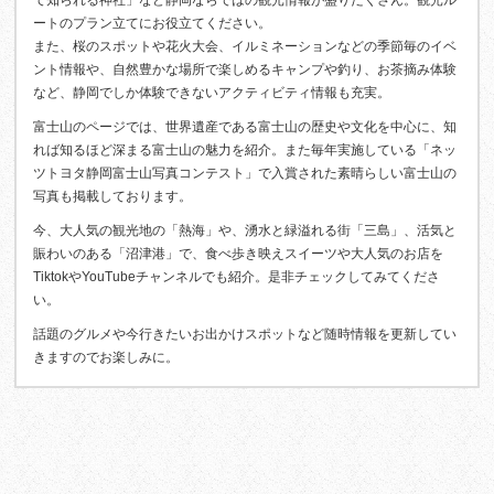
て知られる神社」など静岡ならではの観光情報が盛りだくさん。観光ル
ートのプラン立てにお役立てください。
また、桜のスポットや花火大会、イルミネーションなどの季節毎のイベ
ント情報や、自然豊かな場所で楽しめるキャンプや釣り、お茶摘み体験
など、静岡でしか体験できないアクティビティ情報も充実。
富士山のページでは、世界遺産である富士山の歴史や文化を中心に、知
れば知るほど深まる富士山の魅力を紹介。また毎年実施している「ネッ
ツトヨタ静岡富士山写真コンテスト」で入賞された素晴らしい富士山の
写真も掲載しております。
今、大人気の観光地の「熱海」や、湧水と緑溢れる街「三島」、活気と
賑わいのある「沼津港」で、食べ歩き映えスイーツや大人気のお店を
TiktokやYouTubeチャンネルでも紹介。是非チェックしてみてくださ
い。
話題のグルメや今行きたいお出かけスポットなど随時情報を更新してい
きますのでお楽しみに。