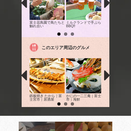
富士花鳥園で鳥たちと
ミルクランドで手ぶら
「富士バンジー」
触れ合い
BBQ!!
渓谷橋から54m
ジージャンプ！
このエリア周辺のグルメ
鉄板焼き たから｜富
かにの一二三庵｜富士
Cafe musica｜
士宮市｜居酒屋
市｜海鮮
｜カフェ