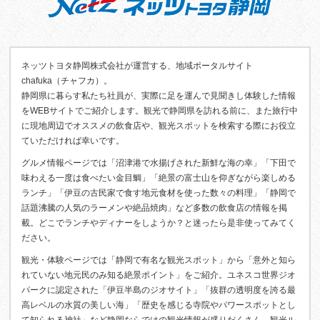
ネッツトヨタ静岡株式会社が運営する、地域ポータルサイト
chafuka（チャフカ）。
静岡県に暮らす私たち社員が、実際に足を運んで見聞きし体験した情報
をWEBサイトでご紹介します。観光で静岡県を訪れる前に、また旅行中
に現地周辺でオススメの飲食店や、観光スポットを検索する際にお役立
ていただければ幸いです。
グルメ情報ページでは「沼津港で水揚げされた新鮮な海の幸」「下田で
味わえる一度は食べたい金目鯛」「絶景の富士山を仰ぎながら楽しめる
ランチ」「伊豆の古民家で食す地元食材を使った数々の料理」「静岡で
話題沸騰の人気のラーメンや絶品焼肉」など多数の飲食店の情報を掲
載。どこでランチやディナーをしようか？と迷ったら是非使ってみてく
ださい。
観光・体験ページでは「静岡で有名な観光スポット」から「意外と知ら
れていない地元民のみ知る絶景ポイント」をご紹介。ユネスコ世界ジオ
パークに認定された「伊豆半島のジオサイト」「抜群の透明度を誇る最
高レベルの水質の美しい海」「歴史を感じる寺院やパワースポットとし