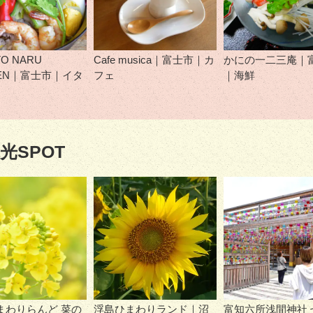
TO NARU
Cafe musica｜富士市｜カ
かにの一二三庵｜
HEN｜富士市｜イタ
フェ
｜海鮮
光SPOT
まわりらんど 菜の
浮島ひまわりランド｜沼
富知六所浅間神社 