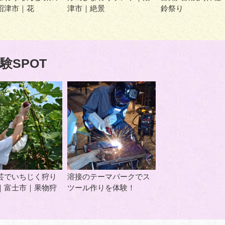
沼津市｜花
津市｜絶景
鈴祭り
験SPOT
芸でいちじく狩り
溶接のテーマパークでス
｜富士市｜果物狩
ツール作りを体験！