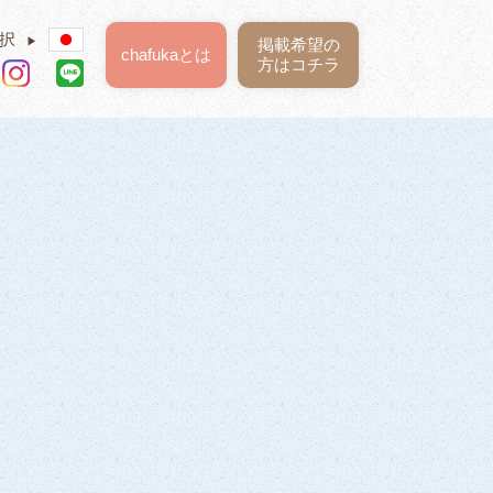
択
▶
掲載希望の
chafukaとは
方はコチラ