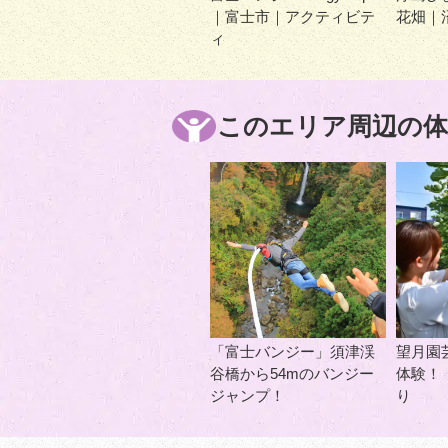
｜富士市｜アクティビテ
花畑｜
ィ
このエリア周辺の体
「富士バンジー」須津渓
望月園
谷橋から54mのバンジー
体験！
ジャンプ！
り