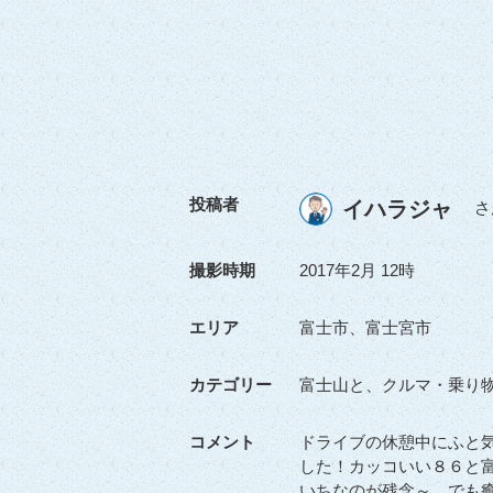
投稿者
イハラジャ
さ
撮影時期
2017年2月 12時
エリア
富士市、富士宮市
カテゴリー
富士山と、クルマ・乗り
コメント
ドライブの休憩中にふと
した！カッコいい８６と
いちなのが残念～。でも