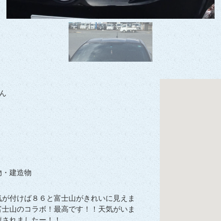
ん
物・建造物
気が付けば８６と富士山がきれいに見えま
富士山のコラボ！最高です！！天気がいま
癒されましたー！！