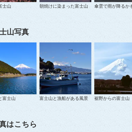
富士山
朝焼けに染まった富士山
傘雲で雨が降るかも
士山写真
と富士山
富士山と漁船がある風景
裾野からの富士山
真はこちら