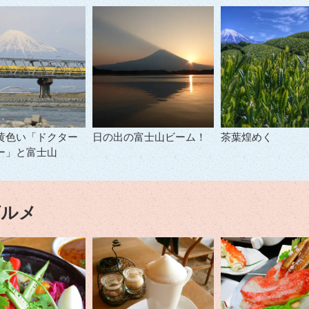
黄色い「ドクター
日の出の富士山ビーム！
茶葉煌めく
ー」と富士山
グルメ