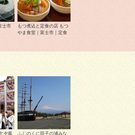
富士市
もつ煮込と定食の店 もつ
やま食堂｜富士市｜定食
七夕風
ふじのくに田子の浦みな