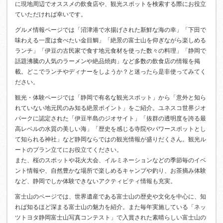
に現地周辺でオススメの飲食店や、観光スポットを検索する際にお役立
ていただければ幸いです。
グルメ情報ページでは「沼津港で水揚げされた新鮮な海の幸」「下田で
味わえる一度は食べたい金目鯛」「絶景の富士山を仰ぎながら楽しめる
ランチ」「伊豆の古民家で食す地元食材を使った数々の料理」「静岡で
話題沸騰の人気のラーメンや絶品焼肉」など多数の飲食店の情報を掲
載。どこでランチやディナーをしようか？と迷ったら是非使ってみてく
ださい。
観光・体験ページでは「静岡で有名な観光スポット」から「意外と知ら
れていない地元民のみ知る絶景ポイント」をご紹介。ユネスコ世界ジオ
パークに認定された「伊豆半島のジオサイト」「抜群の透明度を誇る最
高レベルの水質の美しい海」「歴史を感じる寺院やパワースポットとし
て知られる神社」など静岡ならではの観光情報が盛りだくさん。観光ル
ートのプラン立てにお役立てください。
また、桜のスポットや花火大会、イルミネーションなどの季節毎のイベ
ント情報や、自然豊かな場所で楽しめるキャンプや釣り、お茶摘み体験
など、静岡でしか体験できないアクティビティ情報も充実。
富士山のページでは、世界遺産である富士山の歴史や文化を中心に、知
れば知るほど深まる富士山の魅力を紹介。また毎年実施している「ネッ
ツトヨタ静岡富士山写真コンテスト」で入賞された素晴らしい富士山の