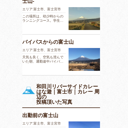
士山‐
エリア:富士市、富士宮市
この場所は、幼少時からの
ランニングコース。学生…
バイパスからの富士山
エリア:富士市、富士宮市
天気も良く、空気も澄んで
いた朝、通勤途中バイパ…
和田川リバーサイドカレー
はな遊｜富士市｜カレー 周
辺の
投稿頂いた写真
出勤前の富士山
エリア:富士市、富士宮市