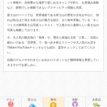
ント情報や、自然豊かな場所で楽しめるキャンプや釣り、お茶摘み体験
など、静岡でしか体験できないアクティビティ情報も充実。
富士山のページでは、世界遺産である富士山の歴史や文化を中心に、知
れば知るほど深まる富士山の魅力を紹介。また毎年実施している「ネッ
ツトヨタ静岡富士山写真コンテスト」で入賞された素晴らしい富士山の
写真も掲載しております。
今、大人気の観光地の「熱海」や、湧水と緑溢れる街「三島」、活気と
賑わいのある「沼津港」で、食べ歩き映えスイーツや大人気のお店を
TiktokやYouTubeチャンネルでも紹介。是非チェックしてみてくださ
い。
話題のグルメや今行きたいお出かけスポットなど随時情報を更新してい
きますのでお楽しみに。
グルメ
富士山
観光
体験
名産品