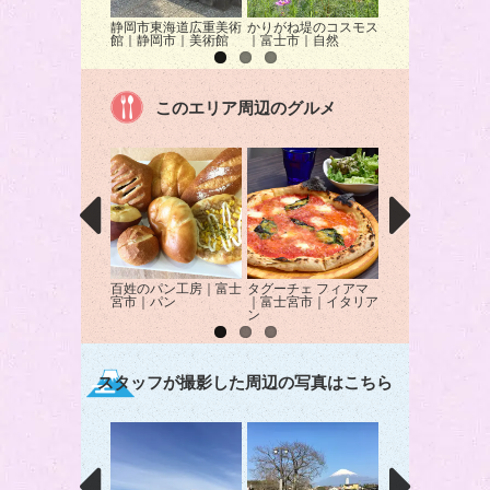
静岡市東海道広重美術
かりがね堤のコスモス
富士山本宮浅間大
館｜静岡市｜美術館
｜富士市｜自然
富士宮市｜神社
このエリア周辺のグルメ
百姓のパン工房｜富士
タグーチェ フィアマ
麺屋ブルーズ｜富
宮市｜パン
｜富士宮市｜イタリア
市｜ラーメン
ン
スタッフが撮影した周辺の写真はこちら