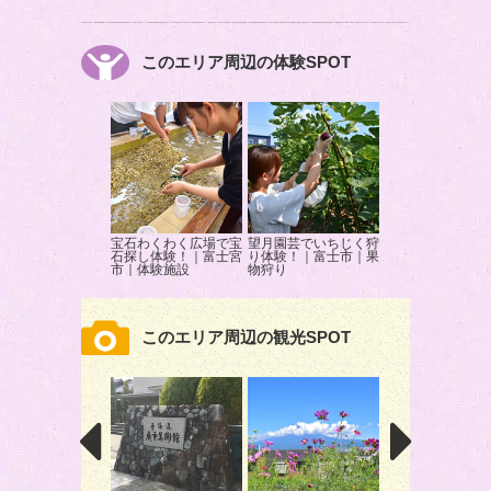
このエリア周辺の体験SPOT
宝石わくわく広場で宝
望月園芸でいちじく狩
石探し体験！｜富士宮
り体験！｜富士市｜果
市｜体験施設
物狩り
このエリア周辺の観光SPOT