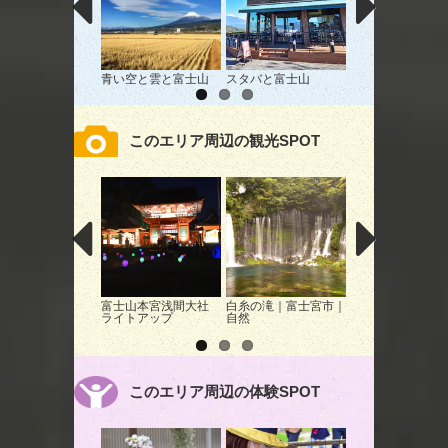
青い空と雲と富士山
スタバと富士山
秋の装い。
このエリア周辺の観光SPOT
富士山本宮浅間大社
白糸の滝｜富士宮市｜
ふじさん紙と灯り
ライトアップ
自然
ージェント｜富士
イベント
このエリア周辺の体験SPOT