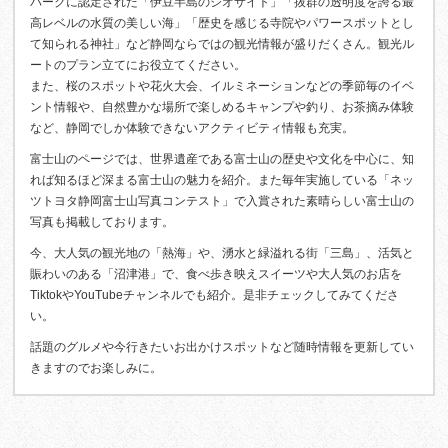
パークに認定された「伊豆半島のジオサイト」「抜群の透明度を誇る最
高レベルの水質の美しい海」「歴史を感じる寺院やパワースポットとし
て知られる神社」など静岡ならではの観光情報が盛りだくさん。観光ル
ートのプラン立てにお役立てください。
また、桜のスポットや花火大会、イルミネーションなどの季節毎のイベ
ント情報や、自然豊かな場所で楽しめるキャンプや釣り、お茶摘み体験
など、静岡でしか体験できないアクティビティ情報も充実。
富士山のページでは、世界遺産である富士山の歴史や文化を中心に、知
れば知るほど深まる富士山の魅力を紹介。また毎年実施している「ネッ
ツトヨタ静岡富士山写真コンテスト」で入賞された素晴らしい富士山の
写真も掲載しております。
今、大人気の観光地の「熱海」や、湧水と緑溢れる街「三島」、活気と
賑わいのある「沼津港」で、食べ歩き映えスイーツや大人気のお店を
TiktokやYouTubeチャンネルでも紹介。是非チェックしてみてくださ
い。
話題のグルメや今行きたいお出かけスポットなど随時情報を更新してい
きますのでお楽しみに。