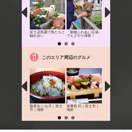
富士花鳥園で鳥たちと
「動物ふれあい広場」
大自然を満喫！富
触れ合い
でえさやり体験！
ラフティング体験
このエリア周辺のグルメ
新孝丸 いな天｜富士
食事処 巴｜富士市｜
Cafe musica｜
市｜海鮮
海鮮
｜カフェ