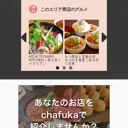
このエリア周辺のグルメ
KICHI TO NARU
もつ煮込と定食の店
北海道室蘭焼鳥 
KITCHEN｜富士市｜
もつやま食堂｜富士市
屋蔵｜富士宮市｜
イタリアン
｜定食
屋