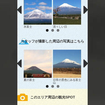
氷富士
清々しい日
寒そう…
スタッフが撮影した周辺の写真はこちら
夏の富士
日常の景色にみる富士
田貫湖と富士山（
山
宮）
このエリア周辺の観光SPOT