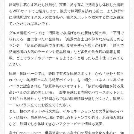
静岡県に暮らす私たち社員が、実際に足を運んで見聞きし体験した情報
をWEBサイトでご紹介します。観光で静岡県を訪れる前に、また旅行中
に現地周辺でオススメの飲食店や、観光スポットを検索する際にお役立
ていただければ幸いです。
グルメ情報ページでは「沼津港で水揚げされた新鮮な海の幸」「下田で
味わえる一度は食べたい金目鯛」「絶景の富士山を仰ぎながら楽しめる
ランチ」「伊豆の古民家で食す地元食材を使った数々の料理」「静岡で
話題沸騰の人気のラーメンや絶品焼肉」など多数の飲食店の情報を掲
載。どこでランチやディナーをしようか？と迷ったら是非使ってみてく
ださい。
観光・体験ページでは「静岡で有名な観光スポット」から「意外と知ら
れていない地元民のみ知る絶景ポイント」をご紹介。ユネスコ世界ジオ
パークに認定された「伊豆半島のジオサイト」「抜群の透明度を誇る最
高レベルの水質の美しい海」「歴史を感じる寺院やパワースポットとし
て知られる神社」など静岡ならではの観光情報が盛りだくさん。観光ル
ートのプラン立てにお役立てください。
また、桜のスポットや花火大会、イルミネーションなどの季節毎のイベ
ント情報や、自然豊かな場所で楽しめるキャンプや釣り、お茶摘み体験
など、静岡でしか体験できないアクティビティ情報も充実。
富士山のページでは、世界遺産である富士山の歴史や文化を中心に、知