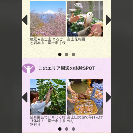
絶景★富士山 まるご
富士花鳥園
六社詣花手水めぐ
と岩本山｜富士市｜桜
紫陽花ぼうるライ
ップ｜富士市｜イ
ト
このエリア周辺の体験SPOT
望月園芸でいちじく狩
富士山の麓で芋けんぴ
「動物ふれあい広
り体験！｜富士市｜果
作り！
でえさやり体験！
物狩り