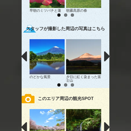
早朝のミツバチと蓮
朝霧高原の春
キャンプ日和
スタッフが撮影した周辺の写真はこちら
のどかな風景
夕日に紅く染まった富
ゴルフ日和
士山
このエリア周辺の観光SPOT