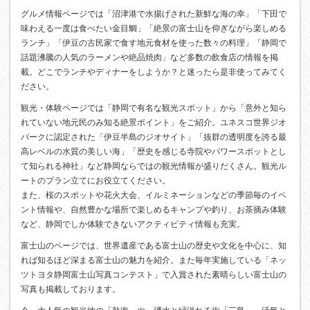
グルメ情報ページでは「沼津港で水揚げされた新鮮な海の幸」「下田で
味わえる一度は食べたい金目鯛」「絶景の富士山を仰ぎながら楽しめる
ランチ」「伊豆の古民家で食す地元食材を使った数々の料理」「静岡で
話題沸騰の人気のラーメンや絶品焼肉」など多数の飲食店の情報を掲
載。どこでランチやディナーをしようか？と迷ったら是非使ってみてく
ださい。
観光・体験ページでは「静岡で有名な観光スポット」から「意外と知ら
れていない地元民のみ知る絶景ポイント」をご紹介。ユネスコ世界ジオ
パークに認定された「伊豆半島のジオサイト」「抜群の透明度を誇る最
高レベルの水質の美しい海」「歴史を感じる寺院やパワースポットとし
て知られる神社」など静岡ならではの観光情報が盛りだくさん。観光ル
ートのプラン立てにお役立てください。
また、桜のスポットや花火大会、イルミネーションなどの季節毎のイベ
ント情報や、自然豊かな場所で楽しめるキャンプや釣り、お茶摘み体験
など、静岡でしか体験できないアクティビティ情報も充実。
富士山のページでは、世界遺産である富士山の歴史や文化を中心に、知
れば知るほど深まる富士山の魅力を紹介。また毎年実施している「ネッ
ツトヨタ静岡富士山写真コンテスト」で入賞された素晴らしい富士山の
写真も掲載しております。