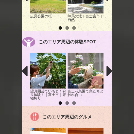
広見公園の桜
陣馬の滝｜富士宮市｜
岩本山公園のアジ
自然
｜富士市｜花
このエリア周辺の体験SPOT
望月園芸でいちじく狩
富士花鳥園で鳥たちと
ミルクランドでバ
り体験！｜富士市｜果
触れ合い
クーヘン作りを体
物狩り
このエリア周辺のグルメ