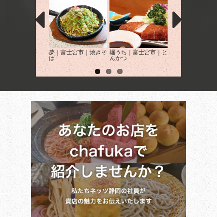
夢｜富士宮市｜焼きそ
堀うち｜富士宮市｜と
お座敷 お好み焼き
ば
んかつ
板焼き じねん坊
士宮市｜お好み焼