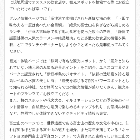
に現地周辺でオススメの飲食店や、観光スポットを検索する際にお役立
ていただければ幸いです。
グルメ情報ページでは「沼津港で水揚げされた新鮮な海の幸」「下田で
味わえる一度は食べたい金目鯛」「絶景の富士山を仰ぎながら楽しめる
ランチ」「伊豆の古民家で食す地元食材を使った数々の料理」「静岡で
話題沸騰の人気のラーメンや絶品焼肉」など多数の飲食店の情報を掲
載。どこでランチやディナーをしようか？と迷ったら是非使ってみてく
ださい。
観光・体験ページでは「静岡で有名な観光スポット」から「意外と知ら
れていない地元民のみ知る絶景ポイント」をご紹介。ユネスコ世界ジオ
パークに認定された「伊豆半島のジオサイト」「抜群の透明度を誇る最
高レベルの水質の美しい海」「歴史を感じる寺院やパワースポットとし
て知られる神社」など静岡ならではの観光情報が盛りだくさん。観光ル
ートのプラン立てにお役立てください。
また、桜のスポットや花火大会、イルミネーションなどの季節毎のイベ
ント情報や、自然豊かな場所で楽しめるキャンプや釣り、お茶摘み体験
など、静岡でしか体験できないアクティビティ情報も充実。
富士山のページでは、世界遺産である富士山の歴史や文化を中心に、知
れば知るほど深まる富士山の魅力を紹介。また毎年実施している「ネッ
ツトヨタ静岡富士山写真コンテスト」で入賞された素晴らしい富士山の