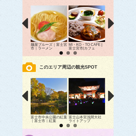
麺屋ブルーズ｜富士宮
MI・KO・TO CAFE |
鉄板焼き たから
市｜ラーメン
富士宮市|カフェ
士宮市｜居酒屋
このエリア周辺の観光SPOT
富士市中央公園の紅葉
富士山本宮浅間大社
富士岩本ひまわり
｜富士市｜紅葉
ライトアップ