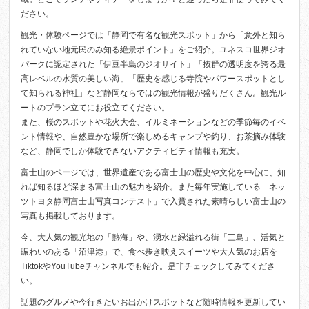
ださい。
観光・体験ページでは「静岡で有名な観光スポット」から「意外と知ら
れていない地元民のみ知る絶景ポイント」をご紹介。ユネスコ世界ジオ
パークに認定された「伊豆半島のジオサイト」「抜群の透明度を誇る最
高レベルの水質の美しい海」「歴史を感じる寺院やパワースポットとし
て知られる神社」など静岡ならではの観光情報が盛りだくさん。観光ル
ートのプラン立てにお役立てください。
また、桜のスポットや花火大会、イルミネーションなどの季節毎のイベ
ント情報や、自然豊かな場所で楽しめるキャンプや釣り、お茶摘み体験
など、静岡でしか体験できないアクティビティ情報も充実。
富士山のページでは、世界遺産である富士山の歴史や文化を中心に、知
れば知るほど深まる富士山の魅力を紹介。また毎年実施している「ネッ
ツトヨタ静岡富士山写真コンテスト」で入賞された素晴らしい富士山の
写真も掲載しております。
今、大人気の観光地の「熱海」や、湧水と緑溢れる街「三島」、活気と
賑わいのある「沼津港」で、食べ歩き映えスイーツや大人気のお店を
TiktokやYouTubeチャンネルでも紹介。是非チェックしてみてくださ
い。
話題のグルメや今行きたいお出かけスポットなど随時情報を更新してい