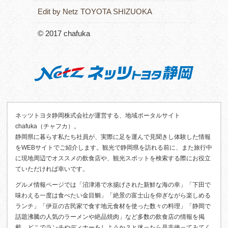
Edit by Netz TOYOTA SHIZUOKA
© 2017 chafuka
ネッツトヨタ静岡株式会社が運営する、地域ポータルサイト
chafuka（チャフカ）。
静岡県に暮らす私たち社員が、実際に足を運んで見聞きし体験した情報
をWEBサイトでご紹介します。観光で静岡県を訪れる前に、また旅行中
に現地周辺でオススメの飲食店や、観光スポットを検索する際にお役立
ていただければ幸いです。
グルメ情報ページでは「沼津港で水揚げされた新鮮な海の幸」「下田で
味わえる一度は食べたい金目鯛」「絶景の富士山を仰ぎながら楽しめる
ランチ」「伊豆の古民家で食す地元食材を使った数々の料理」「静岡で
話題沸騰の人気のラーメンや絶品焼肉」など多数の飲食店の情報を掲
載。どこでランチやディナーをしようか？と迷ったら是非使ってみてく