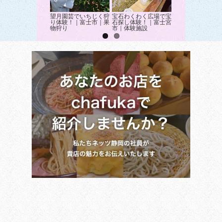
望月園芸でいちじく狩
宝石わくわく広場で宝
「富士バンジー」
り体験！｜富士市｜果
石探し体験！｜富士宮
渓谷橋から54m
物狩り
市｜体験施設
ジージャンプ！