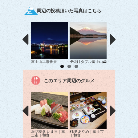
周辺の投稿頂いた写真はこちら
富士山工場夜景
夕焼けダブル富士山🗻
美し富士
このエリア周辺のグルメ
浪花割烹 いま里｜富
料理 あやめ｜富士市
E→Fカレー富士
士市｜和食
｜和食
（イーエフカレー