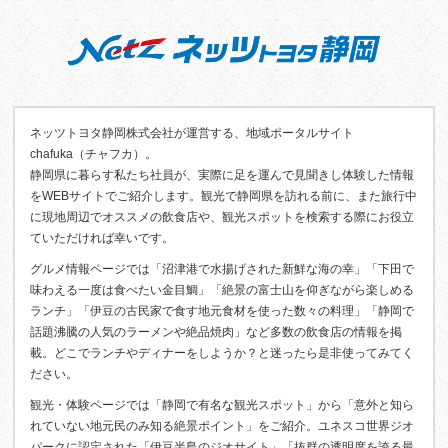
ネッツトヨタ静岡株式会社が運営する、地域ポータルサイト
chafuka（チャフカ）。
静岡県に暮らす私たち社員が、実際に足を運んで見聞きし体験した情報
をWEBサイトでご紹介します。観光で静岡県を訪れる前に、また旅行中
に現地周辺でオススメの飲食店や、観光スポットを検索する際にお役立
ていただければ幸いです。
グルメ情報ページでは「沼津港で水揚げされた新鮮な海の幸」「下田で
味わえる一度は食べたい金目鯛」「絶景の富士山を仰ぎながら楽しめる
ランチ」「伊豆の古民家で食す地元食材を使った数々の料理」「静岡で
話題沸騰の人気のラーメンや絶品焼肉」など多数の飲食店の情報を掲
載。どこでランチやディナーをしようか？と迷ったら是非使ってみてく
ださい。
観光・体験ページでは「静岡で有名な観光スポット」から「意外と知ら
れていない地元民のみ知る絶景ポイント」をご紹介。ユネスコ世界ジオ
パークに認定された「伊豆半島のジオサイト」「抜群の透明度を誇る最