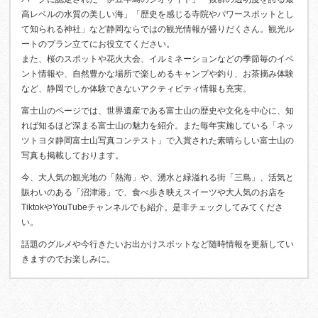
高レベルの水質の美しい海」「歴史を感じる寺院やパワースポットとし
て知られる神社」など静岡ならではの観光情報が盛りだくさん。観光ル
ートのプラン立てにお役立てください。
また、桜のスポットや花火大会、イルミネーションなどの季節毎のイベ
ント情報や、自然豊かな場所で楽しめるキャンプや釣り、お茶摘み体験
など、静岡でしか体験できないアクティビティ情報も充実。
富士山のページでは、世界遺産である富士山の歴史や文化を中心に、知
れば知るほど深まる富士山の魅力を紹介。また毎年実施している「ネッ
ツトヨタ静岡富士山写真コンテスト」で入賞された素晴らしい富士山の
写真も掲載しております。
今、大人気の観光地の「熱海」や、湧水と緑溢れる街「三島」、活気と
賑わいのある「沼津港」で、食べ歩き映えスイーツや大人気のお店を
TiktokやYouTubeチャンネルでも紹介。是非チェックしてみてくださ
い。
話題のグルメや今行きたいお出かけスポットなど随時情報を更新してい
きますのでお楽しみに。