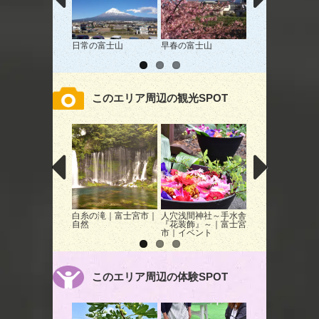
日常の富士山
早春の富士山
リバー富士カント
クラブでの絶景！
このエリア周辺の観光SPOT
白糸の滝｜富士宮市｜
人穴浅間神社～手水舎
ふじのくに田子の
自然
『花装飾』～｜富士宮
なと公園｜富士市
市｜イベント
園
このエリア周辺の体験SPOT