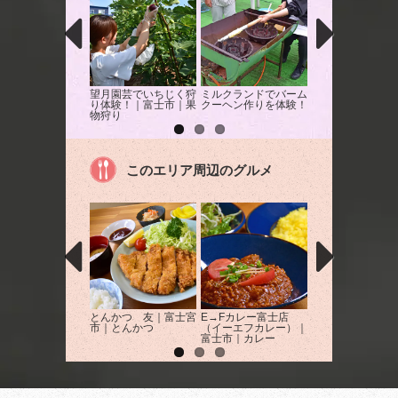
望月園芸でいちじく狩
ミルクランドでバーム
ミルクランドでバ
り体験！｜富士市｜果
クーヘン作りを体験！
作り体験！
物狩り
このエリア周辺のグルメ
とんかつ 友｜富士宮
E→Fカレー富士店
和田川リバーサイ
市｜とんかつ
（イーエフカレー）｜
レー はな遊｜富
富士市｜カレー
｜カレー