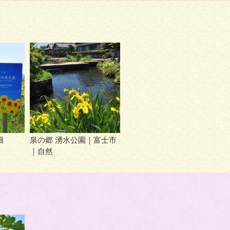
畑
泉の郷 湧水公園｜富士市
｜自然