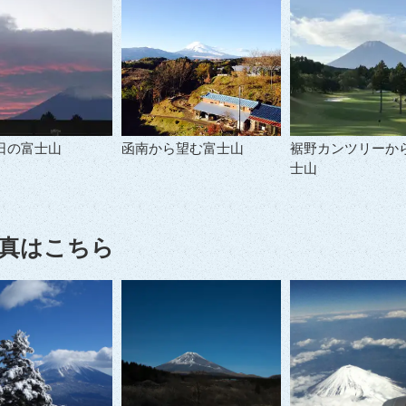
日の富士山
函南から望む富士山
裾野カンツリーか
士山
真はこちら