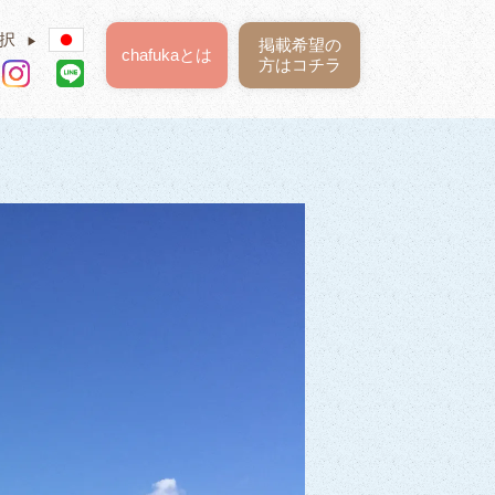
択
▶
掲載希望の
chafukaとは
方はコチラ