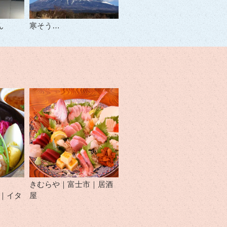
ん
寒そう…
きむらや｜富士市｜居酒
市｜イタ
屋