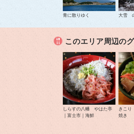
青に散りゆく
大雪 
このエリア周辺の
しらすの八幡 やはた亭
きこり
｜富士市｜海鮮
焼き