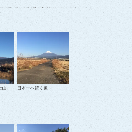
士山
日本一へ続く道