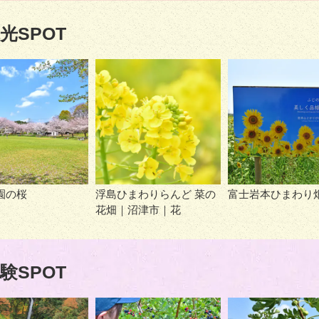
光SPOT
園の桜
浮島ひまわりらんど 菜の
富士岩本ひまわり
花畑｜沼津市｜花
験SPOT