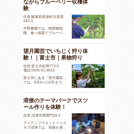
ながらブルーベリー収穫体
験
住所:駿東郡長泉町元長窪
543-3
平野農園では、時間無制
限、食べ放題でブルーベ…
望月園芸でいちじく狩り体
験！｜富士市｜果物狩り
住所:富士市松岡773-5
電話:0545-61-9615
富士市にある「望月園芸」
では、8月から10月まで…
溶接のテーマパークでスツ
ール作りを体験！
住所:沼津市西間門28-3
アイアンプラネットベース
オブ沼津では、溶接を身…