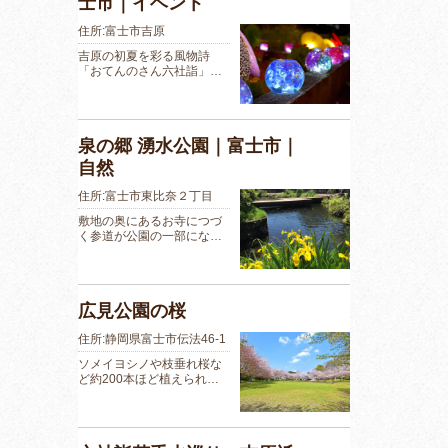
士市｜イベント
住所:富士市吉原
吉原の初夏を彩る風物詩
「おてんのさん六社詣」…
泉の郷 湧水公園｜富士市｜
自然
住所:富士市東比奈２丁目
敷地の奥にあるお寺につづ
く参道が公園の一部にな…
広見公園の桜
住所:静岡県富士市伝法46-1
ソメイヨシノや枝垂れ桜な
ど約200本ほど植えられ…