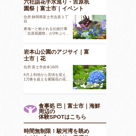
六社詣花手水巡り・吉原祇
園祭｜富士市｜イベント
住所:静岡県富士市吉原２丁
目
東海一と称される伝統行事
「吉原祇園祭」が3年ぶり…
岩本山公園のアジサイ｜富
士市｜花
住所:富士市岩本1605
6月上旬頃から見頃を迎え、
1万株を超える紫陽花の花…
食事処 巴｜富士市｜海鮮
周辺の
体験SPOTはこちら
時間無制限！駿河湾を眺め