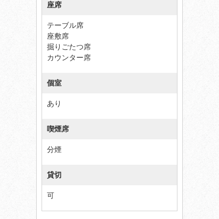
座席
テーブル席
座敷席
掘りごたつ席
カウンター席
個室
あり
喫煙席
分煙
貸切
可