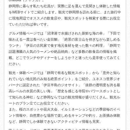
静岡県に暮らす私たち社員が、実際に足を運んで見聞きし体験した情報
をWEBサイトでご紹介します。観光で静岡県を訪れる前に、また旅行中
に現地周辺でオススメの飲食店や、観光スポットを検索する際にお役立
ていただければ幸いです。
グルメ情報ページでは「沼津港で水揚げされた新鮮な海の幸」「下田で
味わえる一度は食べたい金目鯛」「絶景の富士山を仰ぎながら楽しめる
ランチ」「伊豆の古民家で食す地元食材を使った数々の料理」「静岡で
話題沸騰の人気のラーメンや絶品焼肉」など多数の飲食店の情報を掲
載。どこでランチやディナーをしようか？と迷ったら是非使ってみてく
ださい。
観光・体験ページでは「静岡で有名な観光スポット」から「意外と知ら
れていない地元民のみ知る絶景ポイント」をご紹介。ユネスコ世界ジオ
パークに認定された「伊豆半島のジオサイト」「抜群の透明度を誇る最
高レベルの水質の美しい海」「歴史を感じる寺院やパワースポットとし
て知られる神社」など静岡ならではの観光情報が盛りだくさん。観光ル
ートのプラン立てにお役立てください。
また、桜のスポットや花火大会、イルミネーションなどの季節毎のイベ
ント情報や、自然豊かな場所で楽しめるキャンプや釣り、お茶摘み体験
など、静岡でしか体験できないアクティビティ情報も充実。