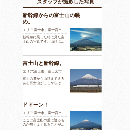
スタッフが撮影した写真
新幹線からの富士山の眺
め。
エリア:富士市、富士宮市
新幹線に乗った時に見た富
士山の写真です、山頂に…
富士山と新幹線。
エリア:富士市、富士宮市
富士の麓から山頂まで迫力
ある富士山がここからは…
ドドーン！
エリア:富士市、富士宮市
ここは富士山の麓に遮るも
のが無くよく見ることが…