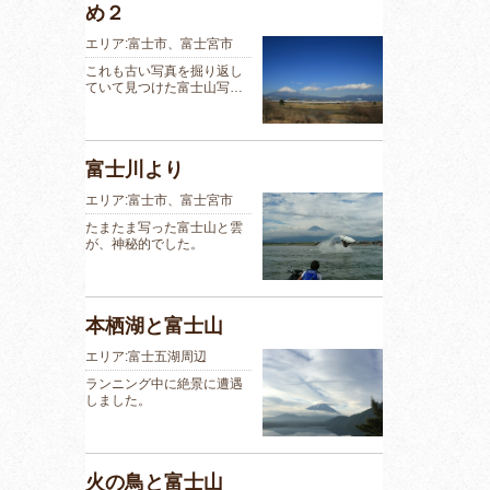
め２
エリア:富士市、富士宮市
これも古い写真を掘り返し
ていて見つけた富士山写…
富士川より
エリア:富士市、富士宮市
たまたま写った富士山と雲
が、神秘的でした。
本栖湖と富士山
エリア:富士五湖周辺
ランニング中に絶景に遭遇
しました。
火の鳥と富士山