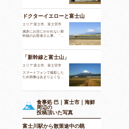
ドクターイエローと富士山
エリア:富士市、富士宮市
滅多にお目にかかれない新
幹線のお医者さん事、「…
「新幹線と富士山」
エリア:富士市、富士宮市
スマートフォンで撮影した
ため画像はあまりよくな…
食事処 巴｜富士市｜海鮮
周辺の
投稿頂いた写真
富士川駅から散策途中の眺