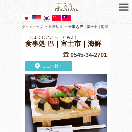
グルメトップ
>
検索結果
>
食事処 巴｜富士市｜海鮮
Powered by
Translate
（しょくじどころ ともえ）
食事処 巴｜富士市｜海鮮
0545-34-2701
ここへ行く