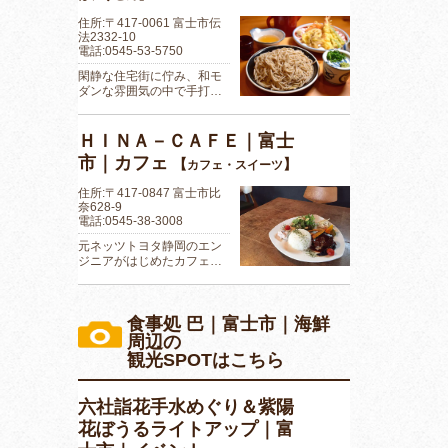
住所:〒417-0061 富士市伝
法2332-10
電話:0545-53-5750
閑静な住宅街に佇み、和モ
ダンな雰囲気の中で手打…
ＨＩＮＡ－ＣＡＦＥ｜富士
市｜カフェ
【
】
カフェ・スイーツ
住所:〒417-0847 富士市比
奈628-9
電話:0545-38-3008
元ネッツトヨタ静岡のエン
ジニアがはじめたカフェ…
食事処 巴｜富士市｜海鮮
周辺の
観光SPOTはこちら
六社詣花手水めぐり＆紫陽
花ぼうるライトアップ｜富