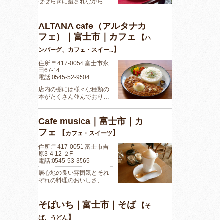
せせらぎに癒されながら…
ALTANA cafe（アルタナカ
フェ）｜富士市｜カフェ
【
ハ
】
ンバーグ、カフェ・スイー...
住所:〒417-0054 富士市永
田67-14
電話:0545-52-9504
店内の棚には様々な種類の
本がたくさん並んでおり…
Cafe musica｜富士市｜カ
フェ
【
】
カフェ・スイーツ
住所:〒417-0051 富士市吉
原3-4-12 ２F
電話:0545-53-3565
居心地の良い雰囲気とそれ
ぞれの料理のおいしさ、…
そばいち｜富士市｜そば
【
そ
】
ば、うどん