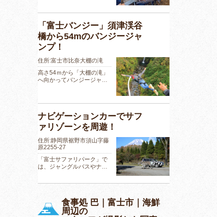
「富士バンジー」須津渓谷
橋から54mのバンジージャ
ンプ！
住所:富士市比奈大棚の滝
高さ54ｍから「大棚の滝」
へ向かってバンジージャ…
ナビゲーションカーでサフ
ァリゾーンを周遊！
住所:静岡県裾野市須山字藤
原2255-27
「富士サファリパーク」で
は、ジャングルバスやナ…
食事処 巴｜富士市｜海鮮
周辺の