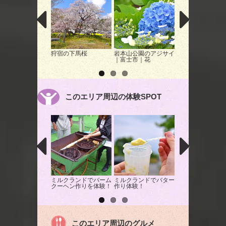
狩宿の下馬桜
岩本山公園のアジサイ
富士市中央公園の
｜富士市｜花
｜富士市｜紅葉
このエリア周辺の体験SPOT
ミルクランドでバーム
ミルクランドでバター
ミルクランドで手
クーヘン作りを体験！
作り体験！
BBQ!!
このエリア周辺のグルメ