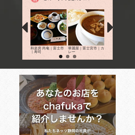
和楽房 尚奄｜富士市
華麗屋｜富士宮市｜カ
米えにし｜富士市
｜寿司
レー
食