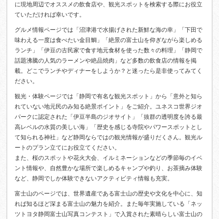
に現地周辺でオススメの飲食店や、観光スポットを検索する際にお役立
ていただければ幸いです。
グルメ情報ページでは「沼津港で水揚げされた新鮮な海の幸」「下田で
味わえる一度は食べたい金目鯛」「絶景の富士山を仰ぎながら楽しめる
ランチ」「伊豆の古民家で食す地元食材を使った数々の料理」「静岡で
話題沸騰の人気のラーメンや絶品焼肉」など多数の飲食店の情報を掲
載。どこでランチやディナーをしようか？と迷ったら是非使ってみてく
ださい。
観光・体験ページでは「静岡で有名な観光スポット」から「意外と知ら
れていない地元民のみ知る絶景ポイント」をご紹介。ユネスコ世界ジオ
パークに認定された「伊豆半島のジオサイト」「抜群の透明度を誇る最
高レベルの水質の美しい海」「歴史を感じる寺院やパワースポットとし
て知られる神社」など静岡ならではの観光情報が盛りだくさん。観光ル
ートのプラン立てにお役立てください。
また、桜のスポットや花火大会、イルミネーションなどの季節毎のイベ
ント情報や、自然豊かな場所で楽しめるキャンプや釣り、お茶摘み体験
など、静岡でしか体験できないアクティビティ情報も充実。
富士山のページでは、世界遺産である富士山の歴史や文化を中心に、知
れば知るほど深まる富士山の魅力を紹介。また毎年実施している「ネッ
ツトヨタ静岡富士山写真コンテスト」で入賞された素晴らしい富士山の