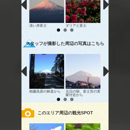
淡い赤富士
ダリアと富士
ツツジと富士山
スタッフが撮影した周辺の写真はこちら
朝霧高原の林道から
元日の朝、富士宮の実
まかいのさんから
家付近から
このエリア周辺の観光SPOT