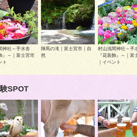
間神社～手水舎
陣馬の滝｜富士宮市｜自
村山浅間神社～手
飾』～｜富士宮市
然
『花装飾』～｜富
ント
｜イベント
験SPOT