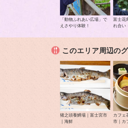
「動物ふれあい広場」で
富士花
えさやり体験！
れ合い
このエリア周辺の
猪之頭養鱒場｜富士宮市
カフェ
｜海鮮
市｜カ