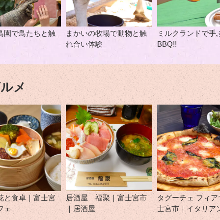
鳥園で鳥たちと触
まかいの牧場で動物と触
ミルクランドで手
れ合い体験
BBQ!!
グルメ
花と食卓｜富士宮
居酒屋 福聚｜富士宮市
タグーチェ フィア
フェ
｜居酒屋
士宮市｜イタリア