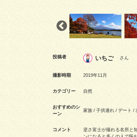
投稿者
いちご
さん
撮影時期
2019年11月
カテゴリー
自然
おすすめのシ
家族 / 子供連れ / デート /
ーン
コメント
逆さ富士が撮れる名所と
ンになると多くの人で賑