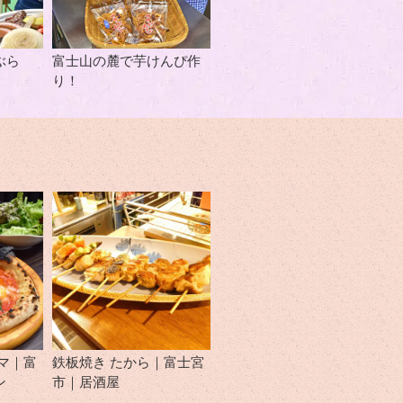
ぶら
富士山の麓で芋けんぴ作
り！
マ｜富
鉄板焼き たから｜富士宮
ン
市｜居酒屋