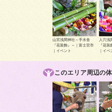
山宮浅間神社～手水舎
人穴浅
『花装飾』～｜富士宮市
『花装
｜イベント
｜イベ
このエリア周辺の体