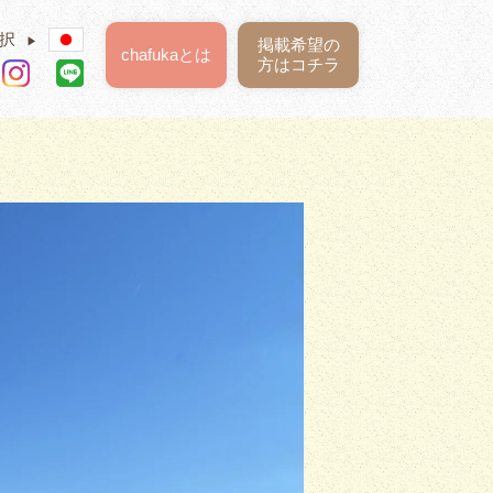
択
▶
掲載希望の
chafukaとは
方はコチラ