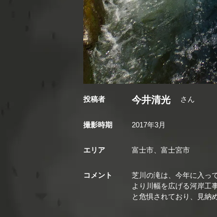
今井清光
投稿者
さん
撮影時期
2017年3月
エリア
富士市、富士宮市
コメント
芝川の滝は、今年に入っ
より川幅を広げる河岸工
と危惧されており、見納