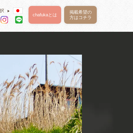
択
▶
掲載希望の
chafukaとは
方はコチラ