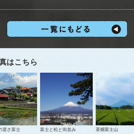
真はこちら
の逆さ富士
富士と松と街並み
茶畑富士山