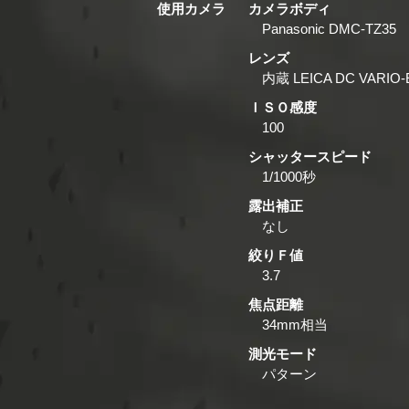
使用カメラ
カメラボディ
Panasonic DMC-TZ35
レンズ
内蔵 LEICA DC VARIO
ＩＳＯ感度
100
シャッタースピード
1/1000秒
露出補正
なし
絞りＦ値
3.7
焦点距離
34mm相当
測光モード
パターン