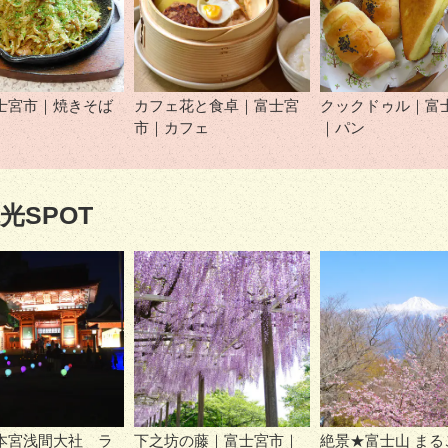
士宮市｜焼きそば
カフェ花と食卓｜富士宮
クックドゥル｜富
市｜カフェ
｜パン
光SPOT
本宮浅間大社 ラ
下之坊の藤｜富士宮市｜
絶景★富士山 まる