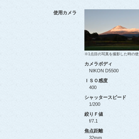
使用カメラ
※1点目の写真を撮影した時の
カメラボディ
NIKON D5500
ＩＳＯ感度
400
シャッタースピード
1/200
絞りＦ値
f/7.1
焦点距離
32mm