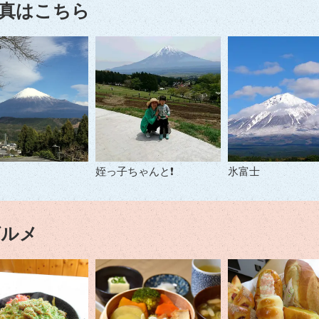
真はこちら
姪っ子ちゃんと❗
氷富士
グルメ