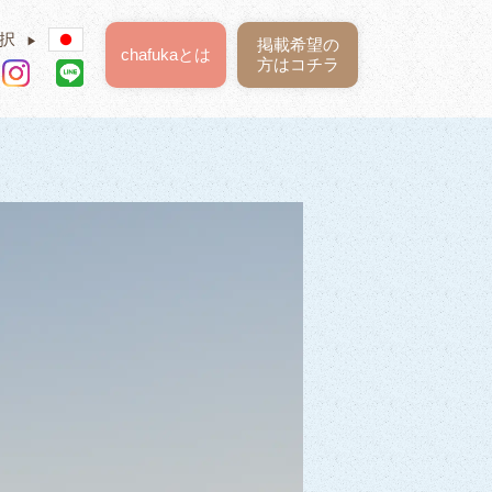
択
▶
掲載希望の
chafukaとは
方はコチラ