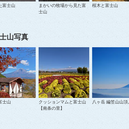
た富士山
まかいの牧場から見た富
桜木と富士山
士山
士山写真
富士山
クッションマムと富士山
八ヶ岳 編笠山山頂
【南条の里】