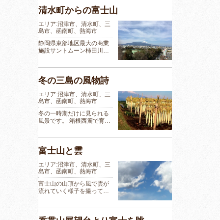
清水町からの富士山
エリア:沼津市、清水町、三
島市、函南町、熱海市
静岡県東部地区最大の商業
施設サントムーン柿田川…
冬の三島の風物詩
エリア:沼津市、清水町、三
島市、函南町、熱海市
冬の一時期だけに見られる
風景です。 箱根西麓で育…
富士山と雲
エリア:沼津市、清水町、三
島市、函南町、熱海市
富士山の山頂から風で雲が
流れていく様子を撮って…