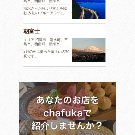
島市、函南町、熱海市
清水さった峠より富士を臨
む 夕刻のブルーアワーに…
朝富士
エリア:沼津市、清水町、三
島市、函南町、熱海市
2月の朝に撮った富士山の写
真です。