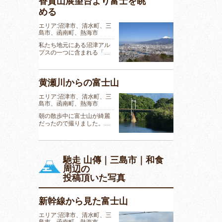
香貫山展望台より富士を眺
める
エリア:沼津市、清水町、三
島市、函南町、熱海市
私たち地元にある沼津アル
プスの一つに含まれる「…
黄瀬川からの富士山
エリア:沼津市、清水町、三
島市、函南町、熱海市
朝の散歩中に富士山が綺麗
だったので撮りました。…
馳走 山傳｜三島市｜和食
周辺の
投稿頂いた写真
新幹線から見た富士山
エリア:沼津市、清水町、三
島市、函南町、熱海市