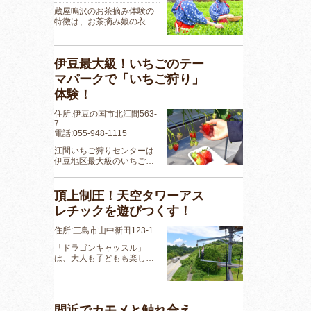
蔵屋鳴沢のお茶摘み体験の
特徴は、お茶摘み娘の衣…
伊豆最大級！いちごのテー
マパークで「いちご狩り」
体験！
住所:伊豆の国市北江間563-
7
電話:055-948-1115
江間いちご狩りセンターは
伊豆地区最大級のいちご…
頂上制圧！天空タワーアス
レチックを遊びつくす！
住所:三島市山中新田123-1
「ドラゴンキャッスル」
は、大人も子どもも楽し…
間近でカモメと触れ合え