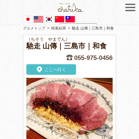
グルメトップ
>
検索結果
>
馳走 山傳｜三島市｜和食
Powered by
Translate
（ちそう やまでん）
馳走 山傳｜三島市｜和食
055-975-0456
ここへ行く