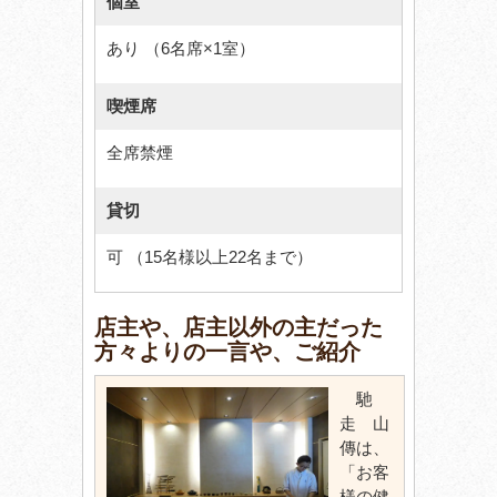
個室
あり （6名席×1室）
喫煙席
全席禁煙
貸切
可 （15名様以上22名まで）
店主や、店主以外の主だった
方々よりの一言や、ご紹介
馳
走 山
傳は、
「お客
様の健