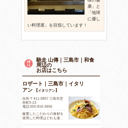
康」と
「地球
に優し
い料理屋」を目指しています！
馳走 山傳｜三島市｜和食
周辺の
お店はこちら
ロザート｜三島市｜イタリ
アン
【
】
イタリアン
住所:〒411-0857 三島市芝
本町5-23
電話:055-916-3956
厳選したこだわりの食材を
使用した料理はどれも違…