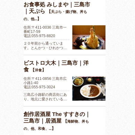
お食事処 みしまや｜三島市
｜天ぷら
【
天ぷら・揚げ物、丼も
】
の、他...
住所:〒411-0036 三島市一
番町17-59
電話:055-975-8820
２０年前から通っていま
す。とんかつ・ひれかつ…
ビストロ大木｜三島市｜洋
食
【
】
洋食
住所:〒411-0856 三島市広
小路1-40
電話:055-975-3024
三島広小路駅の商店街にあ
り、地元に愛されている…
創作居酒屋 The すすきの｜
三島市｜居酒屋
【
海鮮物、丼も
】
の、他、和食、...