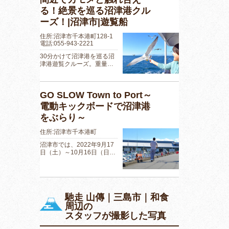
る！絶景を巡る沼津港クル
ーズ！|沼津市|遊覧船
住所:沼津市千本港町128-1
電話:055-943-2221
30分かけて沼津港を巡る沼
津港遊覧クルーズ。重量…
GO SLOW Town to Port～
電動キックボードで沼津港
をぶらり～
住所:沼津市千本港町
沼津市では、2022年9月17
日（土）～10月16日（日…
馳走 山傳｜三島市｜和食
周辺の
スタッフが撮影した写真