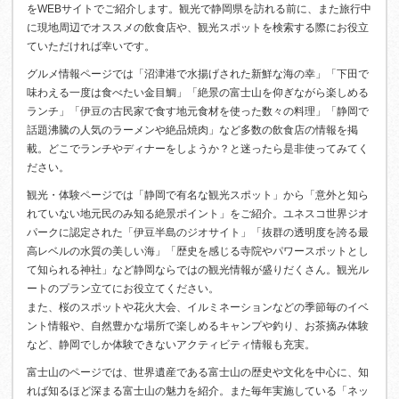
をWEBサイトでご紹介します。観光で静岡県を訪れる前に、また旅行中
に現地周辺でオススメの飲食店や、観光スポットを検索する際にお役立
ていただければ幸いです。
グルメ情報ページでは「沼津港で水揚げされた新鮮な海の幸」「下田で
味わえる一度は食べたい金目鯛」「絶景の富士山を仰ぎながら楽しめる
ランチ」「伊豆の古民家で食す地元食材を使った数々の料理」「静岡で
話題沸騰の人気のラーメンや絶品焼肉」など多数の飲食店の情報を掲
載。どこでランチやディナーをしようか？と迷ったら是非使ってみてく
ださい。
観光・体験ページでは「静岡で有名な観光スポット」から「意外と知ら
れていない地元民のみ知る絶景ポイント」をご紹介。ユネスコ世界ジオ
パークに認定された「伊豆半島のジオサイト」「抜群の透明度を誇る最
高レベルの水質の美しい海」「歴史を感じる寺院やパワースポットとし
て知られる神社」など静岡ならではの観光情報が盛りだくさん。観光ル
ートのプラン立てにお役立てください。
また、桜のスポットや花火大会、イルミネーションなどの季節毎のイベ
ント情報や、自然豊かな場所で楽しめるキャンプや釣り、お茶摘み体験
など、静岡でしか体験できないアクティビティ情報も充実。
富士山のページでは、世界遺産である富士山の歴史や文化を中心に、知
れば知るほど深まる富士山の魅力を紹介。また毎年実施している「ネッ