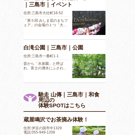
｜三島市｜イベント
住所:三島市大社町18-52
「第５回 みしま花のまちフ
ェア」の会場の１つ「大…
白滝公園｜三島市｜公園
住所:三島市一番町1-1
昔から「水泉園」と呼ば
れ、富士の湧水にふさわ…
馳走 山傳｜三島市｜和食
周辺の
体験SPOTはこちら
蔵屋鳴沢でお茶摘み体験！
住所:伊豆の国市中1329
電話:055-949-1208