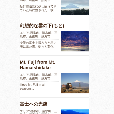
新幹線通勤に少し疲れてき
ていた時に癒された一枚…
幻想的な雲の下(もと)
エリア:沼津市、清水町、三
島市、函南町、熱海市
夕景の富士を撮ろうと思い
表に出た際、刻々と変化…
Mt. Fuji from Mt.
Hamaishidake
エリア:沼津市、清水町、三
島市、函南町、熱海市
I love Mt. Fuji in all
seasons...
富士への光跡
エリア:沼津市、清水町、三