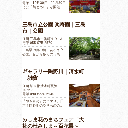
毎年、10月30日～11月30日
には「菊まつり」が開催…
三島市立公園 楽寿園｜三島
市｜公園
住所:三島市一番町１９−３
電話:055-975-2570
三島駅の目の前にある市立
公園。昔から多くの市民…
ギャラリー陶野川｜清水町
｜雑貨
住所:駿東郡清水町長沢
1026-3
電話:090-8320-6940
『やきもの』にハマり、日
本全国各地のやきものの…
みしま花のまちフェア「大
社の杜みしま～百花展～」