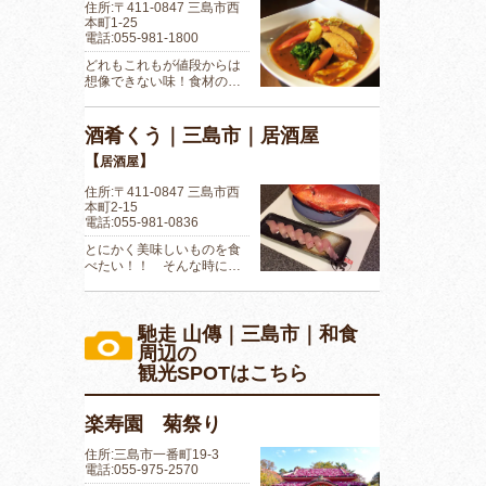
住所:〒411-0847 三島市西
本町1-25
電話:055-981-1800
どれもこれもが値段からは
想像できない味！食材の…
酒肴くう｜三島市｜居酒屋
【
】
居酒屋
住所:〒411-0847 三島市西
本町2-15
電話:055-981-0836
とにかく美味しいものを食
べたい！！ そんな時に…
馳走 山傳｜三島市｜和食
周辺の
観光SPOTはこちら
楽寿園 菊祭り
住所:三島市一番町19-3
電話:055-975-2570