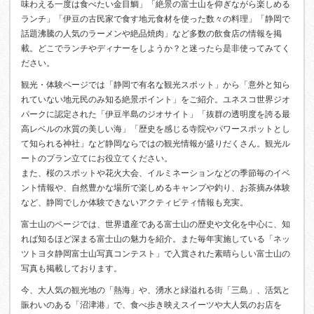
味わえる一度は食べたい金目鯛」「絶景の富士山を仰ぎながら楽しめる
ランチ」「伊豆の古民家で食す地元食材を使った数々の料理」「静岡で
話題沸騰の人気のラーメンや絶品焼肉」など多数の飲食店の情報を掲
載。どこでランチやディナーをしようか？と迷ったら是非使ってみてく
ださい。
観光・体験ページでは「静岡で有名な観光スポット」から「意外と知ら
れていない地元民のみ知る絶景ポイント」をご紹介。ユネスコ世界ジオ
パークに認定された「伊豆半島のジオサイト」「抜群の透明度を誇る最
高レベルの水質の美しい海」「歴史を感じる寺院やパワースポットとし
て知られる神社」など静岡ならではの観光情報が盛りだくさん。観光ル
ートのプラン立てにお役立てください。
また、桜のスポットや花火大会、イルミネーションなどの季節毎のイベ
ント情報や、自然豊かな場所で楽しめるキャンプや釣り、お茶摘み体験
など、静岡でしか体験できないアクティビティ情報も充実。
富士山のページでは、世界遺産である富士山の歴史や文化を中心に、知
れば知るほど深まる富士山の魅力を紹介。また毎年実施している「ネッ
ツトヨタ静岡富士山写真コンテスト」で入賞された素晴らしい富士山の
写真も掲載しております。
今、大人気の観光地の「熱海」や、湧水と緑溢れる街「三島」、活気と
賑わいのある「沼津港」で、食べ歩き映えスイーツや大人気のお店を