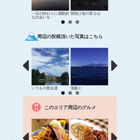
一日の終わりに感動的
朝焼け前の富士山
中伊豆からの富士
な出会いを･･･
周辺の投稿頂いた写真はこちら
いつもの散歩道
漁船と
笠をかぶった富士
このエリア周辺のグルメ