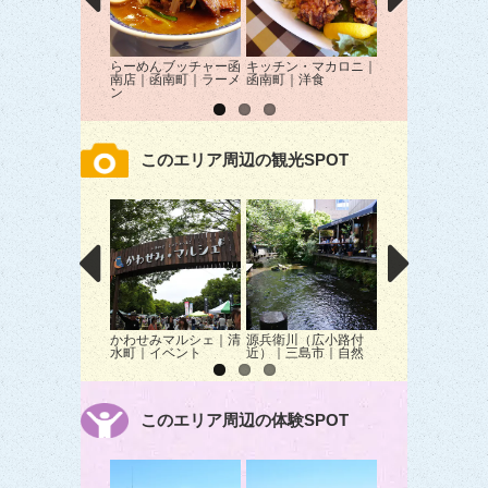
らーめんブッチャー函
キッチン・マカロニ｜
焼肉レストラン田
南店｜函南町｜ラーメ
函南町｜洋食
三島市｜焼肉
ン
このエリア周辺の観光SPOT
かわせみマルシェ｜清
源兵衛川（広小路付
三島梅花藻の里｜
水町｜イベント
近）｜三島市｜自然
市｜自然
このエリア周辺の体験SPOT