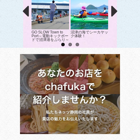
GO SLOW Town to
沼津の海でシーカヤッ
溶接のテーマパー
Port～電動キックボー
ク体験！
スツール作りを体
ドで沼津港をぶらり～