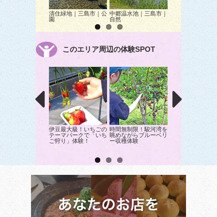
清住緑地｜三島市｜公
中郷温水池｜三島市｜
狩野川さくら公園
園
自然
｜伊豆の国市｜桜
このエリア周辺の体験SPOT
伊豆最大級！いちごの
時間無制限！駿河湾を
GO SLOW Town t
テーマパークで「いち
眺めながらブルーベリ
Port～電動キッ
ご狩り」体験！
ー収穫体験
ドで沼津港をぶら