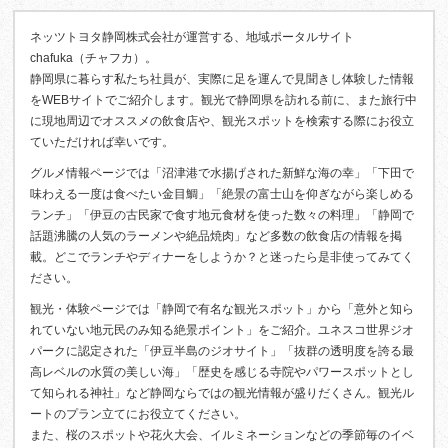
ネッツトヨタ静岡株式会社が運営する、地域ポータルサイト
chafuka（チャフカ）。
静岡県に暮らす私たち社員が、実際に足を運んで見聞きし体験した情報
をWEBサイトでご紹介します。観光で静岡県を訪れる前に、また旅行中
に現地周辺でオススメの飲食店や、観光スポットを検索する際にお役立
ていただければ幸いです。
グルメ情報ページでは「沼津港で水揚げされた新鮮な海の幸」「下田で
味わえる一度は食べたい金目鯛」「絶景の富士山を仰ぎながら楽しめる
ランチ」「伊豆の古民家で食す地元食材を使った数々の料理」「静岡で
話題沸騰の人気のラーメンや絶品焼肉」など多数の飲食店の情報を掲
載。どこでランチやディナーをしようか？と迷ったら是非使ってみてく
ださい。
観光・体験ページでは「静岡で有名な観光スポット」から「意外と知ら
れていない地元民のみ知る絶景ポイント」をご紹介。ユネスコ世界ジオ
パークに認定された「伊豆半島のジオサイト」「抜群の透明度を誇る最
高レベルの水質の美しい海」「歴史を感じる寺院やパワースポットとし
て知られる神社」など静岡ならではの観光情報が盛りだくさん。観光ル
ートのプラン立てにお役立てください。
また、桜のスポットや花火大会、イルミネーションなどの季節毎のイベ