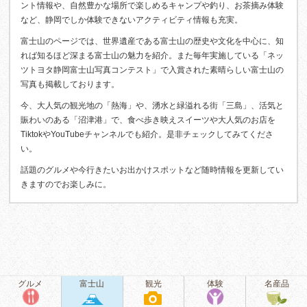
ント情報や、自然豊かな場所で楽しめるキャンプや釣り、お茶摘み体験
など、静岡でしか体験できないアクティビティ情報も充実。
富士山のページでは、世界遺産である富士山の歴史や文化を中心に、知
れば知るほど深まる富士山の魅力を紹介。また毎年実施している「ネッ
ツトヨタ静岡富士山写真コンテスト」で入賞された素晴らしい富士山の
写真も掲載しております。
今、大人気の観光地の「熱海」や、湧水と緑溢れる街「三島」、活気と
賑わいのある「沼津港」で、食べ歩き映えスイーツや大人気のお店を
TiktokやYouTubeチャンネルでも紹介。是非チェックしてみてくださ
い。
話題のグルメや今行きたいお出かけスポットなど随時情報を更新してい
きますのでお楽しみに。
グルメ
富士山
観光
体験
名産品