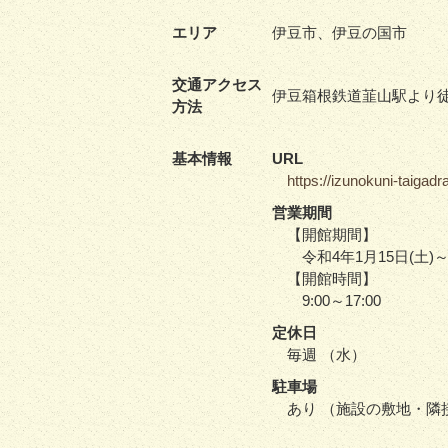
エリア
伊豆市、伊豆の国市
交通アクセス
伊豆箱根鉄道韮山駅より徒
方法
基本情報
URL
https://izunokuni-taigad
営業期間
【開館期間】
令和4年1月15日(土)～
【開館時間】
9:00～17:00
定休日
毎週 （水）
駐車場
あり （施設の敷地・隣