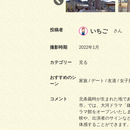
投稿者
いちご
さん
撮影時期
2022年1月
カテゴリー
見る
おすすめのシ
家族 / デート / 友達 / 女子
ーン
コメント
北条義時が生まれた地で
市」では、大河ドラマ「鎌
ラマ館をオープンいたし
映や、出演者のサインな
体感することができます