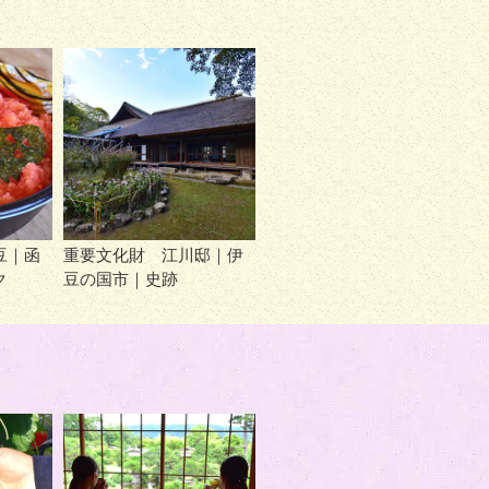
豆｜函
重要文化財 江川邸｜伊
ク
豆の国市｜史跡