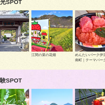
光SPOT
江間の菜の花畑
めんたいパーク伊
南町｜テーマパー
験SPOT