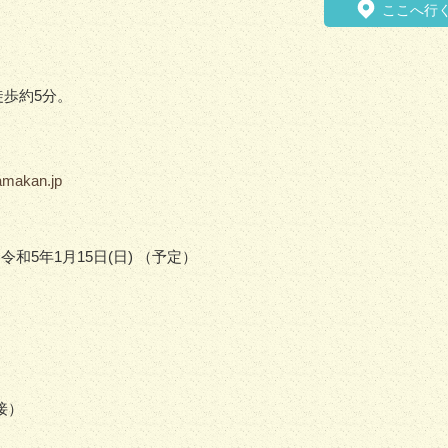
ここへ行
歩約5分。
ramakan.jp
令和5年1月15日(日) （予定）
接）