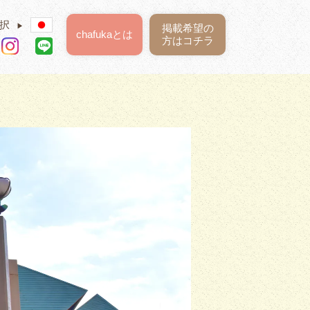
択
▶
掲載希望の
chafukaとは
方はコチラ