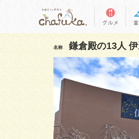
鎌倉殿の13人 
名称