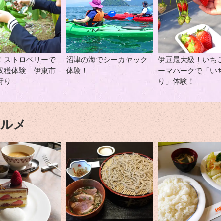
！ストロベリーで
沼津の海でシーカヤック
伊豆最大級！いち
収穫体験｜伊東市
体験！
ーマパークで「い
狩り
り」体験！
グルメ