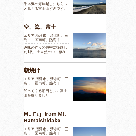
千本浜の海岸越しにちらっ
と見える富士山すきです。
空、海、富士
エリア:沼津市、清水町、三
島市、函南町、熱海市
趣味の釣りの最中に撮影し
た1枚。大自然の中、存在…
朝焼け
エリア:沼津市、清水町、三
島市、函南町、熱海市
昇ってくる朝日と共に富士
山を撮りました
Mt. Fuji from Mt.
Hamaishidake
エリア:沼津市、清水町、三
島市、函南町、熱海市