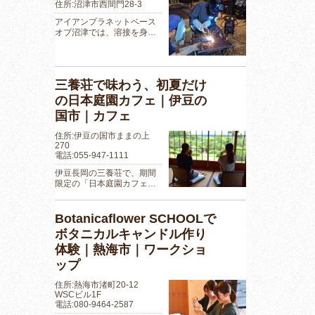
住所:沼津市西間門28-3
アイアンプラネットベース
オブ沼津では、溶接を身…
三養荘で味わう、初夏だけ
の日本庭園カフェ｜伊豆の
国市｜カフェ
住所:伊豆の国市ままの上
270
電話:055-947-1111
伊豆長岡の三養荘で、期間
限定の「日本庭園カフェ…
Botanicaflower SCHOOLで
ボタニカルキャンドル作り
体験｜熱海市｜ワークショ
ップ
住所:熱海市渚町20-12
WSCビル1F
電話:080-9464-2587