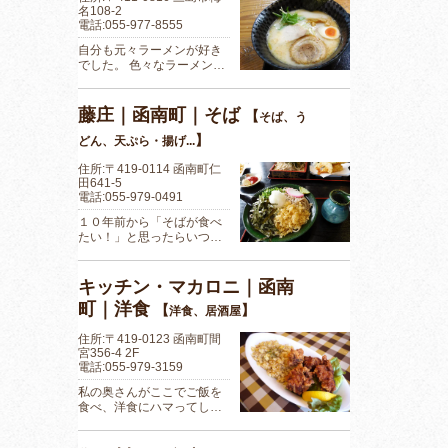
名108-2
電話:055-977-8555
自分も元々ラーメンが好き
でした。 色々なラーメン…
藤庄｜函南町｜そば
【
そば、う
】
どん、天ぷら・揚げ...
住所:〒419-0114 函南町仁
田641-5
電話:055-979-0491
１０年前から「そばが食べ
たい！」と思ったらいつ…
キッチン・マカロニ｜函南
町｜洋食
【
】
洋食、居酒屋
住所:〒419-0123 函南町間
宮356-4 2F
電話:055-979-3159
私の奥さんがここでご飯を
食べ、洋食にハマってし…