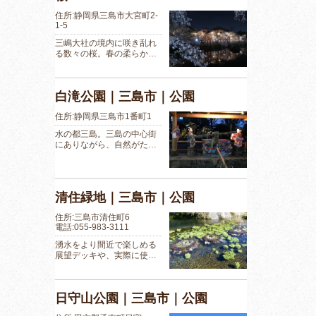
住所:静岡県三島市大宮町2-
1-5
三嶋大社の境内に咲き乱れ
る数々の桜。春の柔らか…
白滝公園｜三島市｜公園
住所:静岡県三島市1番町1
水の都三島。三島の中心街
にありながら、自然がた…
清住緑地｜三島市｜公園
住所:三島市清住町6
電話:055-983-3111
湧水をより間近で楽しめる
展望デッキや、実際に使…
日守山公園｜三島市｜公園