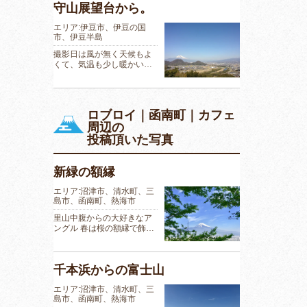
守山展望台から。
エリア:伊豆市、伊豆の国
市、伊豆半島
撮影日は風が無く天候もよ
くて、気温も少し暖かい…
ロブロイ｜函南町｜カフェ
周辺の
投稿頂いた写真
新緑の額縁
エリア:沼津市、清水町、三
島市、函南町、熱海市
里山中腹からの大好きなア
ングル 春は桜の額縁で飾…
千本浜からの富士山
エリア:沼津市、清水町、三
島市、函南町、熱海市