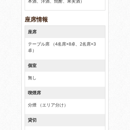
本酒、洋酒、焼酎、果実酒）
座席情報
座席
テーブル席 （4名席×8卓、2名席×3
卓）
個室
無し
喫煙席
分煙 （エリア分け）
貸切