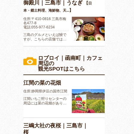
御殿川｜三島市｜うなぎ
【
日
】
本・郷土料理、海鮮物、天...
住所:〒410-0816 三島市梅
名477-8
電話:055-977-6234
三島のグルメといえば鰻で
すが、こちらの店舗では…
ロブロイ｜函南町｜カフェ
周辺の
観光SPOTはこちら
江間の菜の花畑
住所:静岡県伊豆の国市江間
江間いちご狩りセンターの
周辺には菜の花畑があり…
三嶋大社の夜桜｜三島市｜
桜