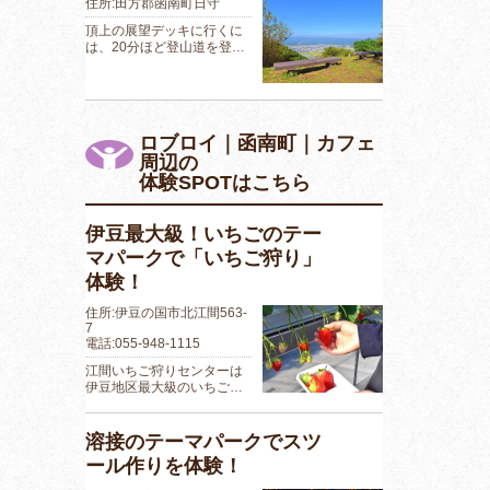
住所:田方郡函南町日守
頂上の展望デッキに行くに
は、20分ほど登山道を登…
ロブロイ｜函南町｜カフェ
周辺の
体験SPOTはこちら
伊豆最大級！いちごのテー
マパークで「いちご狩り」
体験！
住所:伊豆の国市北江間563-
7
電話:055-948-1115
江間いちご狩りセンターは
伊豆地区最大級のいちご…
溶接のテーマパークでスツ
ール作りを体験！