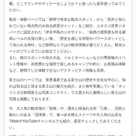
載。どこでランチやディナーをしようか？と迷ったら是非使ってみてく
ださい。
観光・体験ページでは「静岡で有名な観光スポット」から「意外と知ら
れていない地元民のみ知る絶景ポイント」をご紹介。ユネスコ世界ジオ
パークに認定された「伊豆半島のジオサイト」「抜群の透明度を誇る最
高レベルの水質の美しい海」「歴史を感じる寺院やパワースポットとし
て知られる神社」など静岡ならではの観光情報が盛りだくさん。観光ル
ートのプラン立てにお役立てください。
また、桜のスポットや花火大会、イルミネーションなどの季節毎のイベ
ント情報や、自然豊かな場所で楽しめるキャンプや釣り、お茶摘み体験
など、静岡でしか体験できないアクティビティ情報も充実。
富士山のページでは、世界遺産である富士山の歴史や文化を中心に、知
れば知るほど深まる富士山の魅力を紹介。また毎年実施している「ネッ
ツトヨタ静岡富士山写真コンテスト」で入賞された素晴らしい富士山の
写真も掲載しております。
今、大人気の観光地の「熱海」や、湧水と緑溢れる街「三島」、活気と
賑わいのある「沼津港」で、食べ歩き映えスイーツや大人気のお店を
TiktokやYouTubeチャンネルでも紹介。是非チェックしてみてくださ
い。