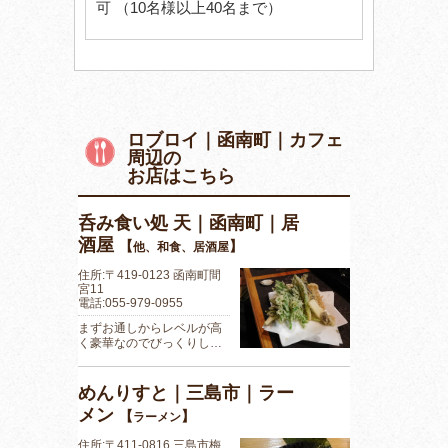
可 （10名様以上40名まで）
ロブロイ｜函南町｜カフェ
周辺の
お店はこちら
呑み食い処 天｜函南町｜居
酒屋
【
】
他、和食、居酒屋
住所:〒419-0123 函南町間
宮11
電話:055-979-0955
まずお通しからレベルが高
く豪華なのでびっくりし…
めんりすと｜三島市｜ラー
メン
【
】
ラーメン
住所:〒411-0816 三島市梅