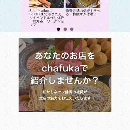
Botanicaflower
修善寺紙の伝統を学べ
イエス！ストロベ
SCHOOLでボタニカ
る、和紙すき体験！
でバナナ収穫体験
ルキャンドル作り体験
東市｜果物狩り
｜熱海市｜ワークショ
ップ