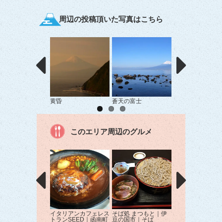
周辺の投稿頂いた写真はこちら
黄昏
蒼天の富士
幻想的な雲の下(も
このエリア周辺のグルメ
イタリアンカフェレス
そば処 まつもと｜伊
赤ホルモンスコッ
トランSEED｜函南町
豆の国市｜そば
豆長岡店｜伊豆の