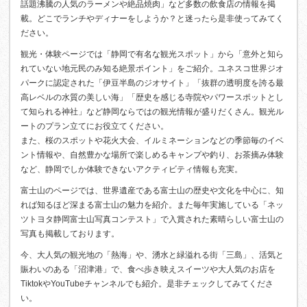
話題沸騰の人気のラーメンや絶品焼肉」など多数の飲食店の情報を掲
載。どこでランチやディナーをしようか？と迷ったら是非使ってみてく
ださい。
観光・体験ページでは「静岡で有名な観光スポット」から「意外と知ら
れていない地元民のみ知る絶景ポイント」をご紹介。ユネスコ世界ジオ
パークに認定された「伊豆半島のジオサイト」「抜群の透明度を誇る最
高レベルの水質の美しい海」「歴史を感じる寺院やパワースポットとし
て知られる神社」など静岡ならではの観光情報が盛りだくさん。観光ル
ートのプラン立てにお役立てください。
また、桜のスポットや花火大会、イルミネーションなどの季節毎のイベ
ント情報や、自然豊かな場所で楽しめるキャンプや釣り、お茶摘み体験
など、静岡でしか体験できないアクティビティ情報も充実。
富士山のページでは、世界遺産である富士山の歴史や文化を中心に、知
れば知るほど深まる富士山の魅力を紹介。また毎年実施している「ネッ
ツトヨタ静岡富士山写真コンテスト」で入賞された素晴らしい富士山の
写真も掲載しております。
今、大人気の観光地の「熱海」や、湧水と緑溢れる街「三島」、活気と
賑わいのある「沼津港」で、食べ歩き映えスイーツや大人気のお店を
TiktokやYouTubeチャンネルでも紹介。是非チェックしてみてくださ
い。