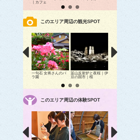
｜カフェ
｜焼肉
このエリア周辺の観光SPOT
一句石 女将さんのバ
韮山反射炉と夜桜｜伊
伊豆長岡温泉花火
ラ園
豆の国市｜桜
｜伊豆の国市｜花
このエリア周辺の体験SPOT