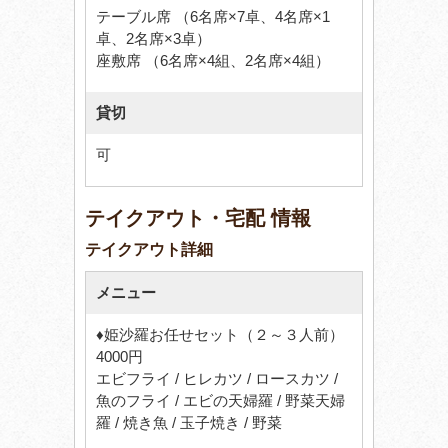
テーブル席 （6名席×7卓、4名席×1
卓、2名席×3卓）
座敷席 （6名席×4組、2名席×4組）
貸切
可
テイクアウト・宅配 情報
テイクアウト詳細
メニュー
♦姫沙羅お任せセット（２～３人前）
4000円
エビフライ / ヒレカツ / ロースカツ /
魚のフライ / エビの天婦羅 / 野菜天婦
羅 / 焼き魚 / 玉子焼き / 野菜