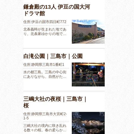
鎌倉殿の13人 伊豆の国大河
ドラマ館
住所:伊豆の国市四日町772
北条義時が生まれた地であ
り、北条家ゆかりの地で…
白滝公園｜三島市｜公園
住所:静岡県三島市1番町1
水の都三島。三島の中心街
にありながら、自然がた…
三嶋大社の夜桜｜三島市｜
桜
住所:静岡県三島市大宮町2-
1-5
三嶋大社の境内に咲き乱れ
る数々の桜。春の柔らか…