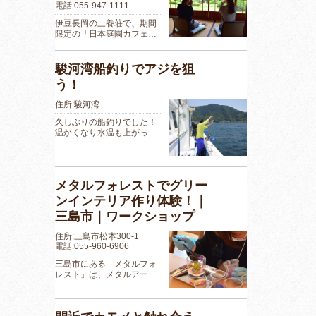
電話:055-947-1111
伊豆長岡の三養荘で、期間
限定の「日本庭園カフェ…
駿河湾船釣りでアジを狙
う！
住所:駿河湾
久しぶりの船釣りでした！
温かくなり水温も上がっ…
メタルフォレストでグリー
ンインテリア作り体験！｜
三島市｜ワークショップ
住所:三島市松本300-1
電話:055-960-6906
三島市にある「メタルフォ
レスト」は、メタルアー…