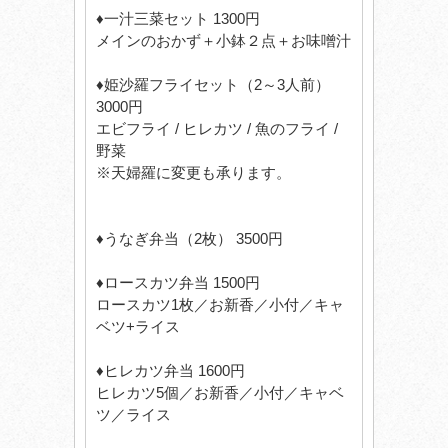
♦一汁三菜セット 1300円
メインのおかず＋小鉢２点＋お味噌汁
♦姫沙羅フライセット（2～3人前）
3000円
エビフライ / ヒレカツ / 魚のフライ /
野菜
※天婦羅に変更も承ります。
♦うなぎ弁当（2枚） 3500円
♦ロースカツ弁当 1500円
ロースカツ1枚／お新香／小付／キャ
ベツ+ライス
♦ヒレカツ弁当 1600円
ヒレカツ5個／お新香／小付／キャベ
ツ／ライス