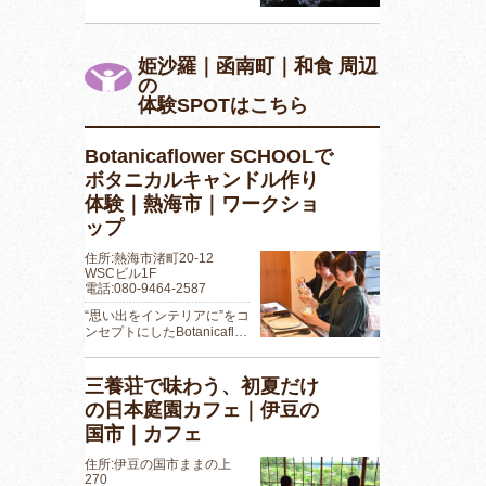
姫沙羅｜函南町｜和食 周辺
の
体験SPOTはこちら
Botanicaflower SCHOOLで
ボタニカルキャンドル作り
体験｜熱海市｜ワークショ
ップ
住所:熱海市渚町20-12
WSCビル1F
電話:080-9464-2587
“思い出をインテリアに”をコ
ンセプトにしたBotanicafl…
三養荘で味わう、初夏だけ
の日本庭園カフェ｜伊豆の
国市｜カフェ
住所:伊豆の国市ままの上
270