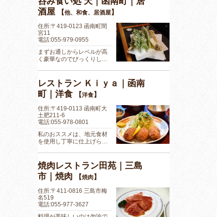
呑み食い処 天｜函南町｜居
酒屋
【
】
他、和食、居酒屋
住所:〒419-0123 函南町間
宮11
電話:055-979-0955
まずお通しからレベルが高
く豪華なのでびっくりし…
レストラン Ｋｉｙａ｜函南
町｜洋食
【
】
洋食
住所:〒419-0113 函南町大
土肥211-6
電話:055-978-0801
私のおススメは、地元食材
を使用し丁寧に仕上げら…
焼肉レストラン田苑｜三島
市｜焼肉
【
】
焼肉
住所:〒411-0816 三島市梅
名519
電話:055-977-3627
料理が美味しいのは勿論で