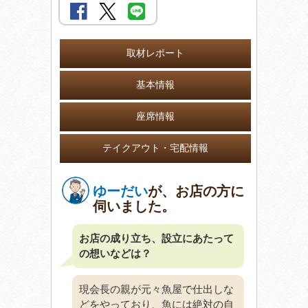
取材レポート
基本情報
座席情報
テイクアウト・宅配情報
ゆーだい
が、お店の方に
伺いました。
お店の成り立ち、設立にあたって
の想いなどは？
現会長の親が元々魚屋で仕出しな
どをやっており、魚には絶対の自