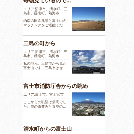
毎朝見ているので...
エリア:沼津市、清水町、三
島市、函南町、熱海市
函南の田園風景と富士山の
マッチングをご堪能くだ…
三島の町から
エリア:沼津市、清水町、三
島市、函南町、熱海市
私の地元、三島市から見た
富士山です。三島市はせ…
富士市消防庁舎からの眺め
エリア:富士市、富士宮市
ここからの眺望は最高でし
た。麓の街並みと青空の…
清水町からの富士山