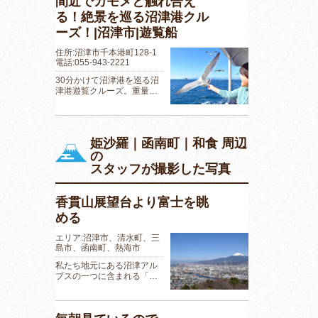
間近でカモメと触れ合え
る！絶景を巡る沼津港クル
ーズ！|沼津市|遊覧船
住所:沼津市千本港町128-1
電話:055-943-2221
30分かけて沼津港を巡る沼
津港遊覧クルーズ。重量…
姫沙羅｜函南町｜和食 周辺
の
スタッフが撮影した写真
香貫山展望台より富士を眺
める
エリア:沼津市、清水町、三
島市、函南町、熱海市
私たち地元にある沼津アル
プスの一つに含まれる「…