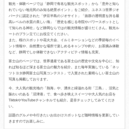
観光・体験ページでは「静岡で有名な観光スポット」から「意外と知ら
れていない地元民のみ知る絶景ポイント」をご紹介。ユネスコ世界ジオ
パークに認定された「伊豆半島のジオサイト」「抜群の透明度を誇る最
高レベルの水質の美しい海」「歴史を感じる寺院やパワースポットとし
て知られる神社」など静岡ならではの観光情報が盛りだくさん。観光ル
ートのプラン立てにお役立てください。
また、桜のスポットや花火大会、イルミネーションなどの季節毎のイベ
ント情報や、自然豊かな場所で楽しめるキャンプや釣り、お茶摘み体験
など、静岡でしか体験できないアクティビティ情報も充実。
富士山のページでは、世界遺産である富士山の歴史や文化を中心に、知
れば知るほど深まる富士山の魅力を紹介。また毎年実施している「ネッ
ツトヨタ静岡富士山写真コンテスト」で入賞された素晴らしい富士山の
写真も掲載しております。
今、大人気の観光地の「熱海」や、湧水と緑溢れる街「三島」、活気と
賑わいのある「沼津港」で、食べ歩き映えスイーツや大人気のお店を
TiktokやYouTubeチャンネルでも紹介。是非チェックしてみてくださ
い。
話題のグルメや今行きたいお出かけスポットなど随時情報を更新してい
きますのでお楽しみに。