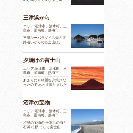
三津浜から
エリア:沼津市、清水町、三
島市、函南町、熱海市
三津シーパラダイス先の道
路沿いからの富士山は、…
夕焼けの富士山
エリア:沼津市、清水町、三
島市、函南町、熱海市
あまりにも綺麗な夕焼けだ
ったので 思わず撮りました
沼津の宝物
エリア:沼津市、清水町、三
島市、函南町、熱海市
沼津の宝物の 千本浜の海と
石浜 松原 そして富士山…