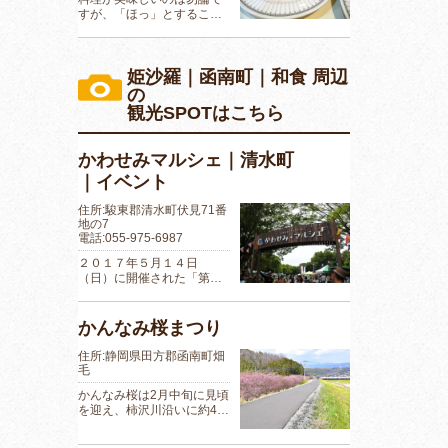
すが、「ほっ」とするこ…
姫沙羅｜函南町｜和食 周辺
の
観光SPOTはこちら
かわせみマルシェ｜清水町
｜イベント
住所:駿東郡清水町伏見71番
地の7
電話:055-975-6987
２０１７年５月１４日
（日）に開催された「第…
かんなみ桜まつり
住所:静岡県田方郡函南町畑
毛
かんなみ桜は2月中旬に見頃
を迎え、柿沢川沿いに約4…