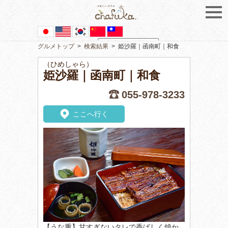
グルメトップ
>
検索結果
>
姫沙羅｜函南町｜和食
Powered by
Translate
（ひめしゃら）
姫沙羅｜函南町｜和食
055-978-3233
ここへ行く
【うな重】甘すぎないタレで香ばしく焼か