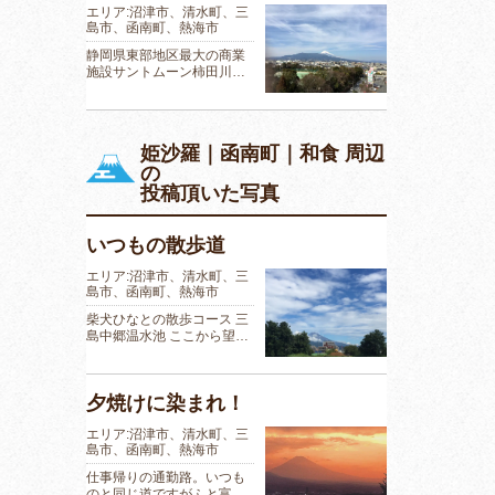
エリア:沼津市、清水町、三
島市、函南町、熱海市
静岡県東部地区最大の商業
施設サントムーン柿田川…
姫沙羅｜函南町｜和食 周辺
の
投稿頂いた写真
いつもの散歩道
エリア:沼津市、清水町、三
島市、函南町、熱海市
柴犬ひなとの散歩コース 三
島中郷温水池 ここから望…
夕焼けに染まれ！
エリア:沼津市、清水町、三
島市、函南町、熱海市
仕事帰りの通勤路。いつも
のと同じ道ですがふと富…