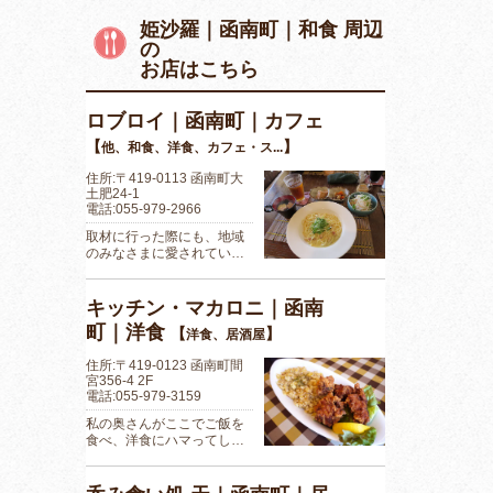
姫沙羅｜函南町｜和食 周辺
の
お店はこちら
ロブロイ｜函南町｜カフェ
【
】
他、和食、洋食、カフェ・ス...
住所:〒419-0113 函南町大
土肥24-1
電話:055-979-2966
取材に行った際にも、地域
のみなさまに愛されてい…
キッチン・マカロニ｜函南
町｜洋食
【
】
洋食、居酒屋
住所:〒419-0123 函南町間
宮356-4 2F
電話:055-979-3159
私の奥さんがここでご飯を
食べ、洋食にハマってし…