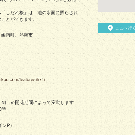
る「しだれ桜」は、池の水面に照らされ
むことができます。
ここへ行
、函南町、熱海市
nkou.com/feature/6571/
上旬 ※開花期間によって変動します
9時
インP）