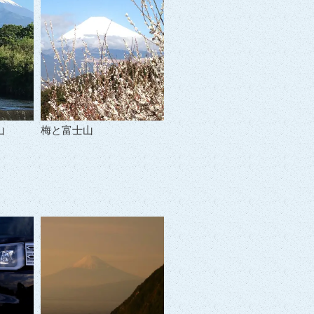
山
梅と富士山