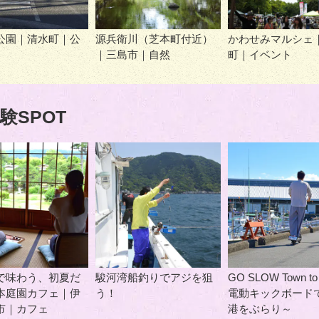
公園｜清水町｜公
源兵衛川（芝本町付近）
かわせみマルシェ
｜三島市｜自然
町｜イベント
験SPOT
で味わう、初夏だ
駿河湾船釣りでアジを狙
GO SLOW Town to
本庭園カフェ｜伊
う！
電動キックボード
市｜カフェ
港をぶらり～