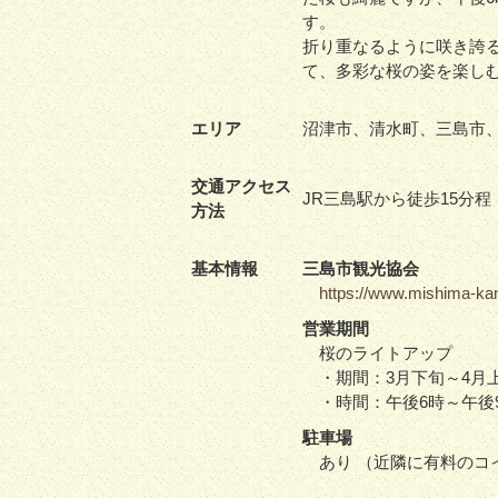
す。
折り重なるように咲き誇
て、多彩な桜の姿を楽し
エリア
沼津市、清水町、三島市
交通アクセス
JR三島駅から徒歩15分程
方法
基本情報
三島市観光協会
https://www.mishima-ka
営業期間
桜のライトアップ
・期間：3月下旬～4月
・時間：午後6時～午後
駐車場
あり （近隣に有料のコ