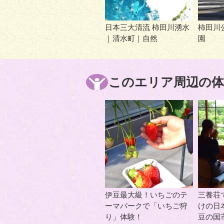
日本三大清流 柿田川湧水
柿田川
｜清水町｜自然
園
このエリア周辺の体
伊豆最大級！いちごのテ
三養荘
ーマパークで「いちご狩
けの日
り」体験！
豆の国