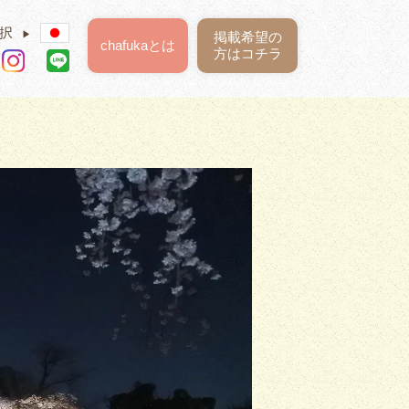
択
▶
掲載希望の
chafukaとは
方はコチラ