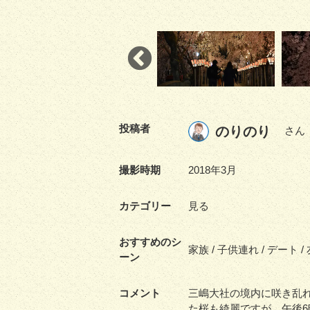
投稿者
のりのり
さん
撮影時期
2018年3月
カテゴリー
見る
おすすめのシ
家族 / 子供連れ / デート /
ーン
コメント
三嶋大社の境内に咲き乱
た桜も綺麗ですが、午後