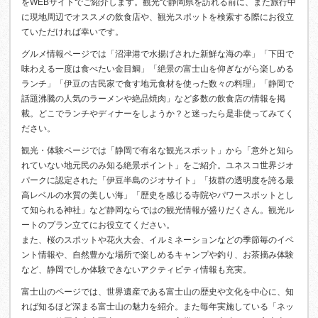
をWEBサイトでご紹介します。観光で静岡県を訪れる前に、また旅行中
に現地周辺でオススメの飲食店や、観光スポットを検索する際にお役立
ていただければ幸いです。
グルメ情報ページでは「沼津港で水揚げされた新鮮な海の幸」「下田で
味わえる一度は食べたい金目鯛」「絶景の富士山を仰ぎながら楽しめる
ランチ」「伊豆の古民家で食す地元食材を使った数々の料理」「静岡で
話題沸騰の人気のラーメンや絶品焼肉」など多数の飲食店の情報を掲
載。どこでランチやディナーをしようか？と迷ったら是非使ってみてく
ださい。
観光・体験ページでは「静岡で有名な観光スポット」から「意外と知ら
れていない地元民のみ知る絶景ポイント」をご紹介。ユネスコ世界ジオ
パークに認定された「伊豆半島のジオサイト」「抜群の透明度を誇る最
高レベルの水質の美しい海」「歴史を感じる寺院やパワースポットとし
て知られる神社」など静岡ならではの観光情報が盛りだくさん。観光ル
ートのプラン立てにお役立てください。
また、桜のスポットや花火大会、イルミネーションなどの季節毎のイベ
ント情報や、自然豊かな場所で楽しめるキャンプや釣り、お茶摘み体験
など、静岡でしか体験できないアクティビティ情報も充実。
富士山のページでは、世界遺産である富士山の歴史や文化を中心に、知
れば知るほど深まる富士山の魅力を紹介。また毎年実施している「ネッ