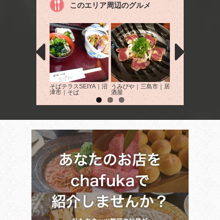
このエリア周辺のグルメ
そばテラスSEIYA｜沼
うみびや｜三島市｜居
osteria Casa di 
津市｜そば
酒屋
｜清水町｜イタリ