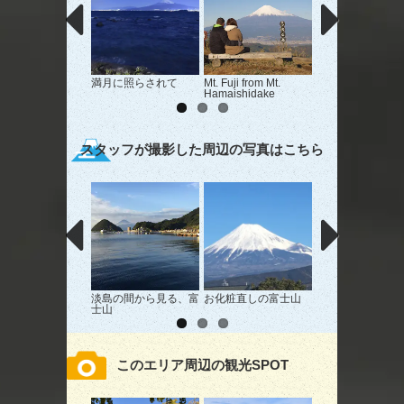
満月に照らされて
Mt. Fuji from Mt.
空、海、富士
Hamaishidake
スタッフが撮影した周辺の写真はこちら
淡島の間から見る、富
お化粧直しの富士山
富士山と雲
士山
このエリア周辺の観光SPOT