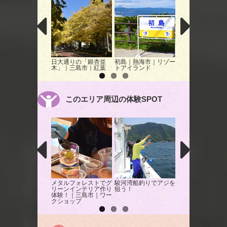
日大通りの「銀杏並
初島｜熱海市｜リゾー
熱海城｜熱海市｜
木」｜三島市｜紅葉
トアイランド
施設
このエリア周辺の体験SPOT
メタルフォレストでグ
駿河湾船釣りでアジを
頂上制圧！天空タ
リーンインテリア作り
狙う！
アスレチックを遊
体験！｜三島市｜ワー
くす！
クショップ