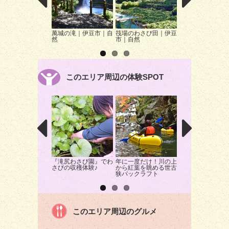
萬城の滝｜伊豆市｜自
筏場のわさび田｜伊豆
RVパーク 伊東 
然
市｜自然
リゾート｜伊東市
中泊
このエリア周辺の体験SPOT
『滝尻わさび園』でわ
年に一度だけ！川の上
GRAX EARTH FI
さびの収穫体験♪
から紅葉を眺める世古
－五感で感じるア
狭パックラフト
ドアステイ-｜伊
｜グランピング
このエリア周辺のグルメ