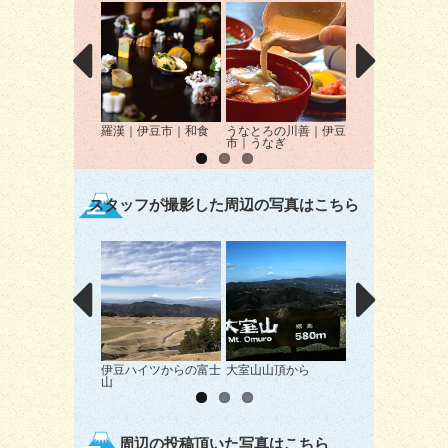
羅漢｜伊豆市｜和食
うなとろの川善｜伊豆
修善寺プリン工房
市｜うなぎ
豆市｜スイーツ
スタッフが撮影した周辺の写真はこちら
伊豆ハイツからの富士
大室山山頂から
中伊豆からの富士
山
周辺の投稿頂いた写真はこちら