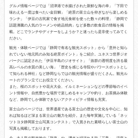
グルメ情報ページでは「沼津港で水揚げされた新鮮な海の幸」「下田で
味わえる一度は食べたい金目鯛」「絶景の富士山を仰ぎながら楽しめる
ランチ」「伊豆の古民家で食す地元食材を使った数々の料理」「静岡で
話題沸騰の人気のラーメンや絶品焼肉」など多数の飲食店の情報を掲
載。どこでランチやディナーをしようか？と迷ったら是非使ってみてく
ださい。
観光・体験ページでは「静岡で有名な観光スポット」から「意外と知ら
れていない地元民のみ知る絶景ポイント」をご紹介。ユネスコ世界ジオ
パークに認定された「伊豆半島のジオサイト」「抜群の透明度を誇る最
高レベルの水質の美しい海」「歴史を感じる寺院やパワースポットとし
て知られる神社」など静岡ならではの観光情報が盛りだくさん。観光ル
ートのプラン立てにお役立てください。
また、桜のスポットや花火大会、イルミネーションなどの季節毎のイベ
ント情報や、自然豊かな場所で楽しめるキャンプや釣り、お茶摘み体験
など、静岡でしか体験できないアクティビティ情報も充実。
富士山のページでは、世界遺産である富士山の歴史や文化を中心に、知
れば知るほど深まる富士山の魅力を紹介。また毎年実施している「ネッ
ツトヨタ静岡富士山写真コンテスト」で入賞された素晴らしい富士山の
写真も掲載しております。