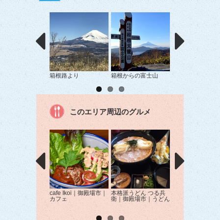
箱根路より
箱根からの富士山
芦ノ湖と富士山
このエリア周辺のグルメ
cafe Ikoi｜御殿場市｜
本格派うどん つる兵
トラットリア ラ
カフェ
衛｜御殿場市｜うどん
ックリーナ｜御殿
｜イタリアン