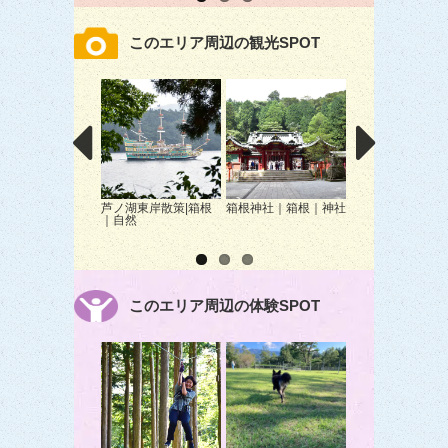
このエリア周辺の観光SPOT
芦ノ湖東岸散策|箱根
箱根神社｜箱根｜神社
金時公園｜小山町
｜自然
園
このエリア周辺の体験SPOT