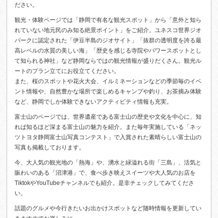
ださい。
観光・体験ページでは「静岡で有名な観光スポット」から「意外と知ら
れていない地元民のみ知る絶景ポイント」をご紹介。ユネスコ世界ジオ
パークに認定された「伊豆半島のジオサイト」「抜群の透明度を誇る最
高レベルの水質の美しい海」「歴史を感じる寺院やパワースポットとし
て知られる神社」など静岡ならではの観光情報が盛りだくさん。観光ル
ートのプラン立てにお役立てください。
また、桜のスポットや花火大会、イルミネーションなどの季節毎のイベ
ント情報や、自然豊かな場所で楽しめるキャンプや釣り、お茶摘み体験
など、静岡でしか体験できないアクティビティ情報も充実。
富士山のページでは、世界遺産である富士山の歴史や文化を中心に、知
れば知るほど深まる富士山の魅力を紹介。また毎年実施している「ネッ
ツトヨタ静岡富士山写真コンテスト」で入賞された素晴らしい富士山の
写真も掲載しております。
今、大人気の観光地の「熱海」や、湧水と緑溢れる街「三島」、活気と
賑わいのある「沼津港」で、食べ歩き映えスイーツや大人気のお店を
TiktokやYouTubeチャンネルでも紹介。是非チェックしてみてくださ
い。
話題のグルメや今行きたいお出かけスポットなど随時情報を更新してい