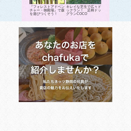
『フォレストアドベン
キレイな芝生で広々ド
チャー・御殿場』で森
ックラン！ 足柄ドッ
を遊びつくそう！
グランCOCO