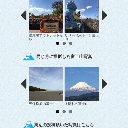
御殿場アウトレットか
サリー（息子）と富士
見上げれば…
ら
山
同じ月に撮影した富士山写真
三保松原の富士
冬晴れの富士山
すそ野まで真っ白
士山
周辺の投稿頂いた写真はこちら