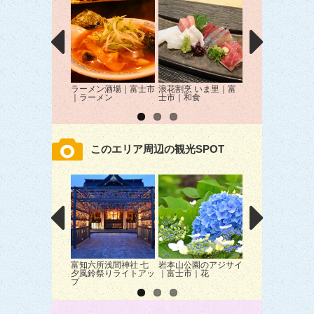
ラーメン酒場｜富士市
浪花割烹 いま里｜富
新孝丸 いな天｜
｜ラーメン
士市｜和食
市｜海鮮
このエリア周辺の観光SPOT
富知六所浅間神社 七
岩本山公園のアジサイ
静岡市東海道広重
夕風鈴祭りライトアッ
｜富士市｜花
館｜静岡市｜美術
プ