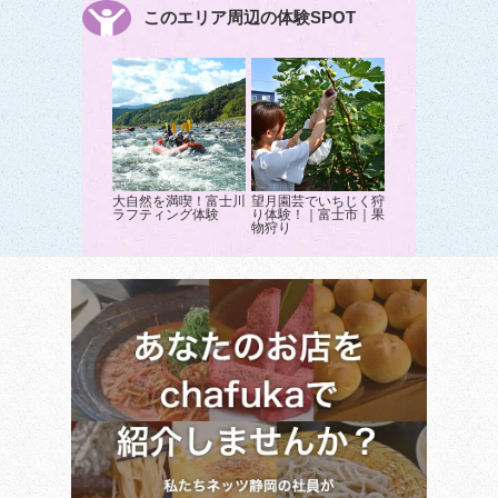
このエリア周辺の体験SPOT
大自然を満喫！富士川
望月園芸でいちじく狩
ラフティング体験
り体験！｜富士市｜果
物狩り