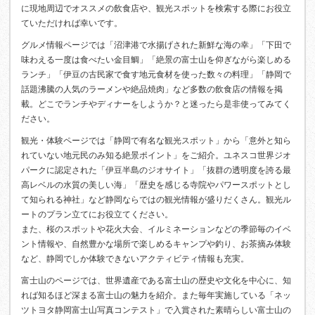
に現地周辺でオススメの飲食店や、観光スポットを検索する際にお役立
ていただければ幸いです。
グルメ情報ページでは「沼津港で水揚げされた新鮮な海の幸」「下田で
味わえる一度は食べたい金目鯛」「絶景の富士山を仰ぎながら楽しめる
ランチ」「伊豆の古民家で食す地元食材を使った数々の料理」「静岡で
話題沸騰の人気のラーメンや絶品焼肉」など多数の飲食店の情報を掲
載。どこでランチやディナーをしようか？と迷ったら是非使ってみてく
ださい。
観光・体験ページでは「静岡で有名な観光スポット」から「意外と知ら
れていない地元民のみ知る絶景ポイント」をご紹介。ユネスコ世界ジオ
パークに認定された「伊豆半島のジオサイト」「抜群の透明度を誇る最
高レベルの水質の美しい海」「歴史を感じる寺院やパワースポットとし
て知られる神社」など静岡ならではの観光情報が盛りだくさん。観光ル
ートのプラン立てにお役立てください。
また、桜のスポットや花火大会、イルミネーションなどの季節毎のイベ
ント情報や、自然豊かな場所で楽しめるキャンプや釣り、お茶摘み体験
など、静岡でしか体験できないアクティビティ情報も充実。
富士山のページでは、世界遺産である富士山の歴史や文化を中心に、知
れば知るほど深まる富士山の魅力を紹介。また毎年実施している「ネッ
ツトヨタ静岡富士山写真コンテスト」で入賞された素晴らしい富士山の