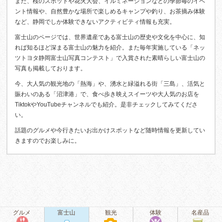
また、桜のスポットや花火大会、イルミネーションなどの季節毎のイベ
ント情報や、自然豊かな場所で楽しめるキャンプや釣り、お茶摘み体験
など、静岡でしか体験できないアクティビティ情報も充実。
富士山のページでは、世界遺産である富士山の歴史や文化を中心に、知
れば知るほど深まる富士山の魅力を紹介。また毎年実施している「ネッ
ツトヨタ静岡富士山写真コンテスト」で入賞された素晴らしい富士山の
写真も掲載しております。
今、大人気の観光地の「熱海」や、湧水と緑溢れる街「三島」、活気と
賑わいのある「沼津港」で、食べ歩き映えスイーツや大人気のお店を
TiktokやYouTubeチャンネルでも紹介。是非チェックしてみてくださ
い。
話題のグルメや今行きたいお出かけスポットなど随時情報を更新してい
きますのでお楽しみに。
グルメ
富士山
観光
体験
名産品