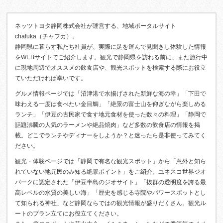
ネッツトヨタ静岡株式会社が運営する、地域ポータルサイト
chafuka（チャフカ）。
静岡県に暮らす私たち社員が、実際に足を運んで見聞きし体験した情報
をWEBサイトでご紹介します。観光で静岡県を訪れる前に、また旅行中
に現地周辺でオススメの飲食店や、観光スポットを検索する際にお役立
ていただければ幸いです。
グルメ情報ページでは「沼津港で水揚げされた新鮮な海の幸」「下田で
味わえる一度は食べたい金目鯛」「絶景の富士山を仰ぎながら楽しめる
ランチ」「伊豆の古民家で食す地元食材を使った数々の料理」「静岡で
話題沸騰の人気のラーメンや絶品焼肉」など多数の飲食店の情報を掲
載。どこでランチやディナーをしようか？と迷ったら是非使ってみてく
ださい。
観光・体験ページでは「静岡で有名な観光スポット」から「意外と知ら
れていない地元民のみ知る絶景ポイント」をご紹介。ユネスコ世界ジオ
パークに認定された「伊豆半島のジオサイト」「抜群の透明度を誇る最
高レベルの水質の美しい海」「歴史を感じる寺院やパワースポットとし
て知られる神社」など静岡ならではの観光情報が盛りだくさん。観光ル
ートのプラン立てにお役立てください。