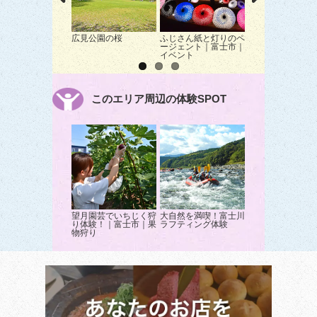
広見公園の桜
ふじさん紙と灯りのペ
富士岩本ひまわり
ージェント｜富士市｜
イベント
このエリア周辺の体験SPOT
望月園芸でいちじく狩
大自然を満喫！富士川
り体験！｜富士市｜果
ラフティング体験
物狩り