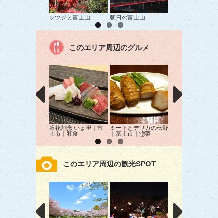
ツツジと富士山
朝日の富士山
田貫湖からの富士
このエリア周辺のグルメ
浪花割烹 いま里｜富
ミートとデリカの松野
しらすの八幡 や
士市｜和食
｜富士市｜惣菜
亭｜富士市｜海鮮
このエリア周辺の観光SPOT