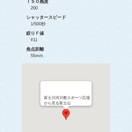
ＩＳＯ感度
200
シャッタースピード
1/500秒
絞りＦ値
f/11
焦点距離
55mm
富士川河川敷スポーツ広場
から見る富士山