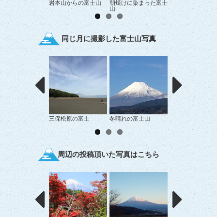
岩本山からの富士山
朝焼けに染まった富士
富士川楽座からの
山
山
同じ月に撮影した富士山写真
三保松原の富士
冬晴れの富士山
すそ野まで真っ白
士山
周辺の投稿頂いた写真はこちら