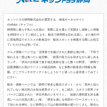
ネッツトヨタ静岡株式会社が運営する、地域ポータルサイト
chafuka（チャフカ）。
静岡県に暮らす私たち社員が、実際に足を運んで見聞きし体験した情報
をWEBサイトでご紹介します。観光で静岡県を訪れる前に、また旅行中
に現地周辺でオススメの飲食店や、観光スポットを検索する際にお役立
ていただければ幸いです。
グルメ情報ページでは「沼津港で水揚げされた新鮮な海の幸」「下田で
味わえる一度は食べたい金目鯛」「絶景の富士山を仰ぎながら楽しめる
ランチ」「伊豆の古民家で食す地元食材を使った数々の料理」「静岡で
話題沸騰の人気のラーメンや絶品焼肉」など多数の飲食店の情報を掲
載。どこでランチやディナーをしようか？と迷ったら是非使ってみてく
ださい。
観光・体験ページでは「静岡で有名な観光スポット」から「意外と知ら
れていない地元民のみ知る絶景ポイント」をご紹介。ユネスコ世界ジオ
パークに認定された「伊豆半島のジオサイト」「抜群の透明度を誇る最
高レベルの水質の美しい海」「歴史を感じる寺院やパワースポットとし
て知られる神社」など静岡ならではの観光情報が盛りだくさん。観光ル