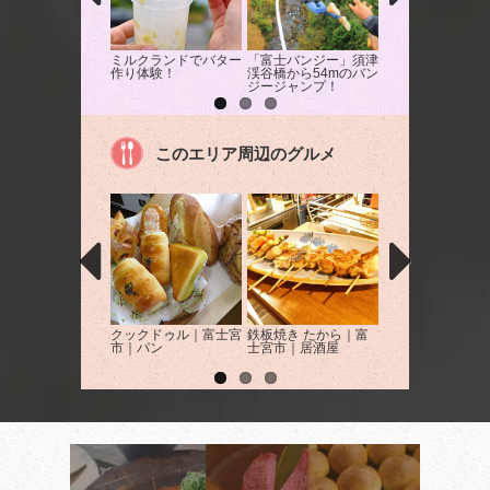
ミルクランドでバター
「富士バンジー」須津
ミルクランドでバ
作り体験！
渓谷橋から54mのバン
クーヘン作りを体
ジージャンプ！
このエリア周辺のグルメ
クックドゥル｜富士宮
鉄板焼き たから｜富
ALTANA cafe（
市｜パン
士宮市｜居酒屋
ナカフェ）｜富士
カフェ