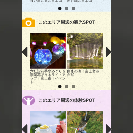
青い空と雲と富士山
新幹線と富士山
富士川楽座からの
山
このエリア周辺の観光SPOT
六社詣花手水めぐり＆
白糸の滝｜富士宮市｜
白糸の滝 ライト
紫陽花ぼうるライトア
自然
プ
ップ｜富士市｜イベン
ト
このエリア周辺の体験SPOT