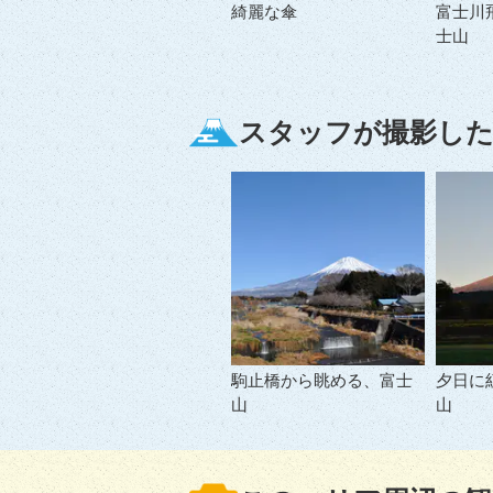
綺麗な傘
富士川
士山
スタッフが撮影した
駒止橋から眺める、富士
夕日に
山
山