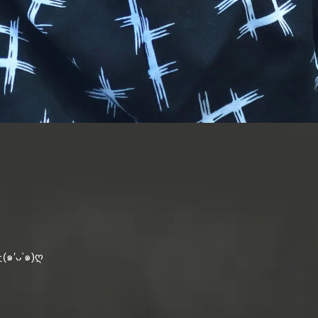
′ᴗ‵๑)ღ