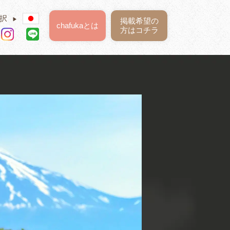
択
▶
掲載希望の
chafukaとは
方はコチラ