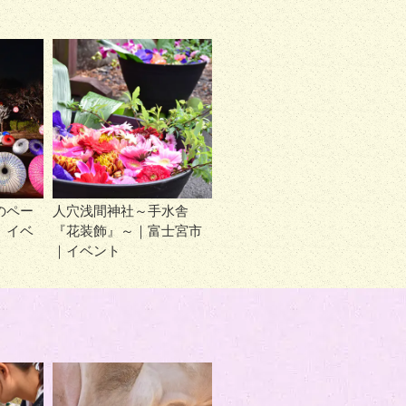
のペー
人穴浅間神社～手水舎
｜イベ
『花装飾』～｜富士宮市
｜イベント