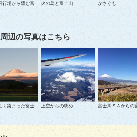
飛行場から望む富
火の鳥と富士山
かさぐも
周辺の写真はこちら
紅く染まった富士
上空からの眺め
富士川ＳＡからの