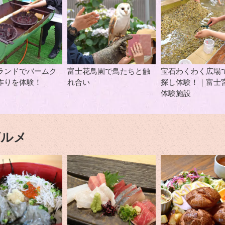
ランドでバームク
富士花鳥園で鳥たちと触
宝石わくわく広場
作りを体験！
れ合い
探し体験！｜富士
体験施設
グルメ