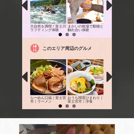
大自然を満喫！富士川
まかいの牧場で動物と
ミルクランドでバ
ラフティング体験
触れ合い体験
クーヘン作りを体
このエリア周辺のグルメ
らーめん口福｜富士宮
おうち喫茶ひまわり｜
フジヤマタパス｜
市｜ラーメン
富士宮市｜洋食
宮市｜バー