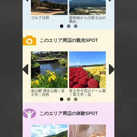
ゴルフ日和
新幹線からの富士山の
空からの富士山
眺め。
このエリア周辺の観光SPOT
泉の郷 湧水公園｜富
富士市今宮のドーム菊
富士岩本ひまわり
士市｜自然
｜富士市｜花
このエリア周辺の体験SPOT