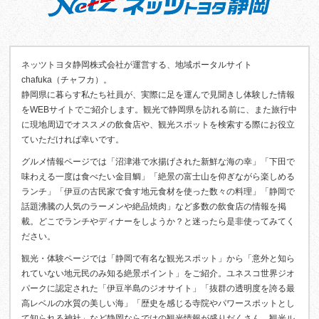
ネッツトヨタ静岡株式会社が運営する、地域ポータルサイト
chafuka（チャフカ）。
静岡県に暮らす私たち社員が、実際に足を運んで見聞きし体験した情報
をWEBサイトでご紹介します。観光で静岡県を訪れる前に、また旅行中
に現地周辺でオススメの飲食店や、観光スポットを検索する際にお役立
ていただければ幸いです。
グルメ情報ページでは「沼津港で水揚げされた新鮮な海の幸」「下田で
味わえる一度は食べたい金目鯛」「絶景の富士山を仰ぎながら楽しめる
ランチ」「伊豆の古民家で食す地元食材を使った数々の料理」「静岡で
話題沸騰の人気のラーメンや絶品焼肉」など多数の飲食店の情報を掲
載。どこでランチやディナーをしようか？と迷ったら是非使ってみてく
ださい。
観光・体験ページでは「静岡で有名な観光スポット」から「意外と知ら
れていない地元民のみ知る絶景ポイント」をご紹介。ユネスコ世界ジオ
パークに認定された「伊豆半島のジオサイト」「抜群の透明度を誇る最
高レベルの水質の美しい海」「歴史を感じる寺院やパワースポットとし
て知られる神社」など静岡ならではの観光情報が盛りだくさん。観光ル