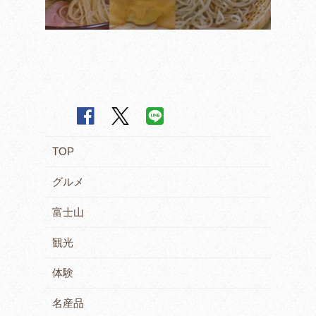
TOP
グルメ
富士山
観光
体験
名産品