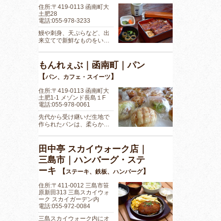
住所:〒419-0113 函南町大
土肥28
電話:055-978-3233
鰻や刺身、天ぷらなど、出
来立てで新鮮なものをい…
もんれぇぶ｜函南町｜パン
【
】
パン、カフェ・スイーツ
住所:〒419-0113 函南町大
土肥1-1 メゾンド長島１F
電話:055-978-0061
先代から受け継いだ生地で
作られたパンは、柔らか…
田中亭 スカイウォーク店｜
三島市｜ハンバーグ・ステ
ーキ
【
】
ステーキ、鉄板、ハンバーグ
住所:〒411-0012 三島市笹
原新田313 三島スカイウォ
ーク スカイガーデン内
電話:055-972-0084
三島スカイウォーク内にオ