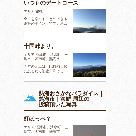
いつものデートコース
エリア:箱根
全てを忘れることのできる
絶好のポイントです。芦…
十国峠より。
エリア:沼津市、清水町、三
島市、函南町、熱海市
今年の元旦は、比較的天候
に恵まれて初詣日和でし…
熱海おさかなパラダイス｜
熱海市｜海鮮 周辺の
投稿頂いた写真
紅ほっぺ？
エリア:沼津市、清水町、三
島市、函南町、熱海市