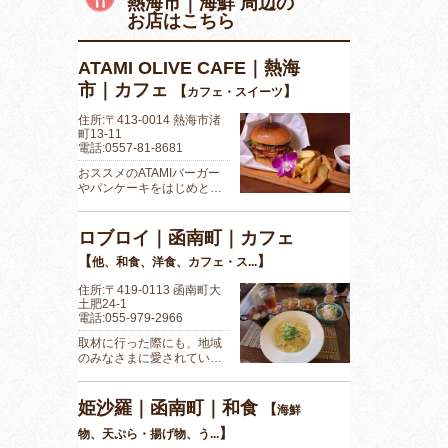
熱海市｜海鮮 周辺の
お店はこちら
ATAMI OLIVE CAFE｜熱海
市｜カフェ
【
】
カフェ・スイーツ
住所:〒413-0014 熱海市渚
町13-11
電話:0557-81-8681
おススメのATAMIバーガー
やパンケーキをはじめと…
ロブロイ｜函南町｜カフェ
【
】
他、和食、洋食、カフェ・ス...
住所:〒419-0113 函南町大
土肥24-1
電話:055-979-2966
取材に行った際にも、地域
のみなさまに愛されてい…
姫沙羅｜函南町｜和食
【
海鮮
】
物、天ぷら・揚げ物、う...