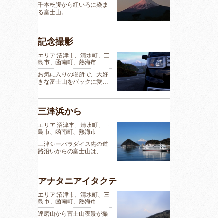
千本松腹から紅いろに染ま
る富士山。
記念撮影
エリア:沼津市、清水町、三
島市、函南町、熱海市
お気に入りの場所で、大好
きな富士山をバックに愛…
三津浜から
エリア:沼津市、清水町、三
島市、函南町、熱海市
三津シーパラダイス先の道
路沿いからの富士山は、…
アナタニアイタクテ
エリア:沼津市、清水町、三
島市、函南町、熱海市
達磨山から富士山夜景が撮