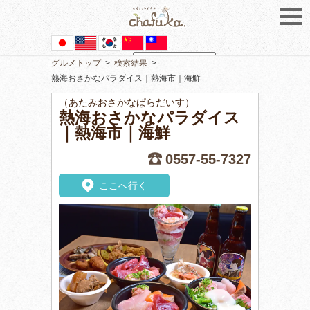
グルメトップ
>
検索結果
>
Powered by
Translate
熱海おさかなパラダイス｜熱海市｜海鮮
（あたみおさかなぱらだいす）
熱海おさかなパラダイス
｜熱海市｜海鮮
0557-55-7327
ここへ行く