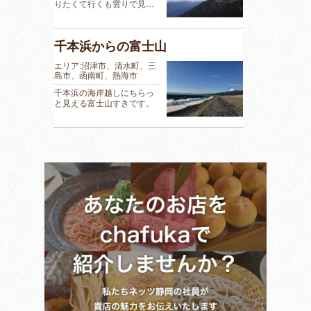
りたくて行くも雲りで見…
千本浜からの富士山
エリア:沼津市、清水町、三
島市、函南町、熱海市
千本浜の海岸越しにちらっ
と見える富士山すきです。