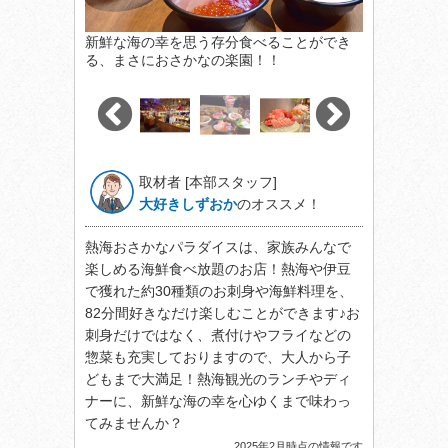
新鮮な海の幸を思う存分食べることができ
る、まさにおさかなの楽園！！
取材者 [本部スタッフ]
大好きしずおか
のオススメ！
熱海おさかなパラダイスは、家族みんなで
楽しめる海鮮食べ放題のお店！熱海や伊豆
で獲れた約30種類のお刺身や海鮮料理を、
82分間好きなだけ楽しむことができます♪お
刺身だけではなく、煮付けやフライなどの
惣菜も充実しておりますので、大人から子
どもまで大満足！熱海観光のランチやディ
ナーに、新鮮な海の幸を心ゆくまで味わっ
てみませんか？
2025年2月時点の情報です