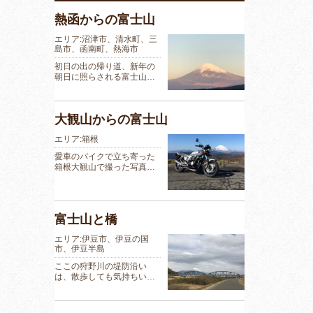
熱函からの富士山
エリア:沼津市、清水町、三
島市、函南町、熱海市
初日の出の帰り道、新年の
朝日に照らされる富士山…
大観山からの富士山
エリア:箱根
愛車のバイクで立ち寄った
箱根大観山で撮った写真…
富士山と橋
エリア:伊豆市、伊豆の国
市、伊豆半島
ここの狩野川の堤防沿い
は、散歩しても気持ちい…