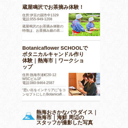
蔵屋鳴沢でお茶摘み体験！
住所:伊豆の国市中1329
電話:055-949-1208
蔵屋鳴沢のお茶摘み体験の
特徴は、お茶摘み娘の衣…
Botanicaflower SCHOOLで
ボタニカルキャンドル作り
体験｜熱海市｜ワークショ
ップ
住所:熱海市渚町20-12
WSCビル1F
電話:080-9464-2587
“思い出をインテリアに”をコ
ンセプトにしたBotanicafl…
熱海おさかなパラダイス｜
熱海市｜海鮮 周辺の
スタッフが撮影した写真