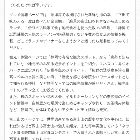
ていただければ幸いです。
グルメ情報ページでは「沼津港で水揚げされた新鮮な海の幸」「下田で
味わえる一度は食べたい金目鯛」「絶景の富士山を仰ぎながら楽しめる
ランチ」「伊豆の古民家で食す地元食材を使った数々の料理」「静岡で
話題沸騰の人気のラーメンや絶品焼肉」など多数の飲食店の情報を掲
載。どこでランチやディナーをしようか？と迷ったら是非使ってみてく
ださい。
観光・体験ページでは「静岡で有名な観光スポット」から「意外と知ら
れていない地元民のみ知る絶景ポイント」をご紹介。ユネスコ世界ジオ
パークに認定された「伊豆半島のジオサイト」「抜群の透明度を誇る最
高レベルの水質の美しい海」「歴史を感じる寺院やパワースポットとし
て知られる神社」など静岡ならではの観光情報が盛りだくさん。観光ル
ートのプラン立てにお役立てください。
また、桜のスポットや花火大会、イルミネーションなどの季節毎のイベ
ント情報や、自然豊かな場所で楽しめるキャンプや釣り、お茶摘み体験
など、静岡でしか体験できないアクティビティ情報も充実。
富士山のページでは、世界遺産である富士山の歴史や文化を中心に、知
れば知るほど深まる富士山の魅力を紹介。また毎年実施している「ネッ
ツトヨタ静岡富士山写真コンテスト」で入賞された素晴らしい富士山の
写真も掲載しております。