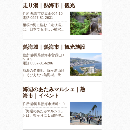
走り湯｜熱海市｜観光
住所:熱海市伊豆山604-10
電話:0557-81-2631
相模の海に臨む「走り湯」
は、日本でも珍しい横穴…
熱海城｜熱海市｜観光施設
住所:静岡県熱海市曽我山１
９９３
電話:0557-81-6206
熱海の名勝地、錦ヶ浦山頂
にそびえたつ熱海城。天…
海辺のあたみマルシェ｜熱
海市｜イベント
住所:静岡県熱海市渚町１０
「海辺のあたみマルシェ」
とは、数ヶ月に１回開催…