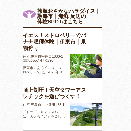
熱海おさかなパラダイス｜
熱海市｜海鮮 周辺の
体験SPOTはこちら
イエス！ストロベリーでバ
ナナ収穫体験｜伊東市｜果
物狩り
住所:伊東市宇佐美1036-1
電話:0557-47-0230
伊東市にあるイエス！スト
ロベリーでは、2025年10…
頂上制圧！天空タワーアス
レチックを遊びつくす！
住所:三島市山中新田123-1
「ドラゴンキャッスル」
は、大人も子どもも楽し…