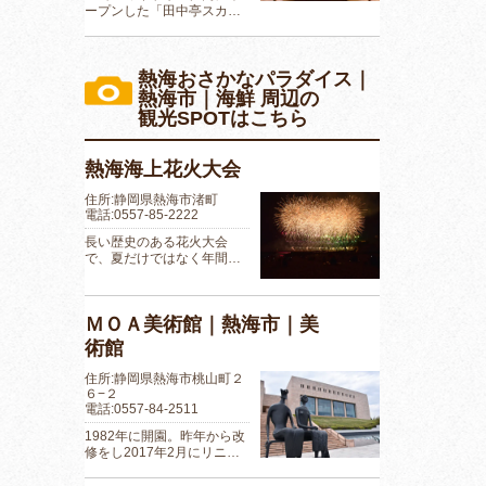
ープンした「田中亭スカ…
熱海おさかなパラダイス｜
熱海市｜海鮮 周辺の
観光SPOTはこちら
熱海海上花火大会
住所:静岡県熱海市渚町
電話:0557-85-2222
長い歴史のある花火大会
で、夏だけではなく年間…
ＭＯＡ美術館｜熱海市｜美
術館
住所:静岡県熱海市桃山町２
６−２
電話:0557-84-2511
1982年に開園。昨年から改
修をし2017年2月にリニ…