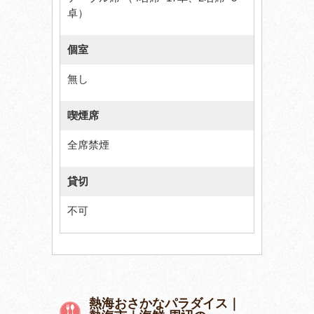
卓）
個室
無し
喫煙席
全席禁煙
貸切
不可
熱海おさかなパラダイス｜