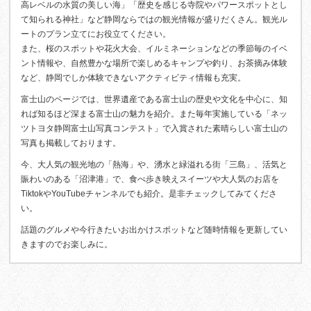
高レベルの水質の美しい海」「歴史を感じる寺院やパワースポットとし
て知られる神社」など静岡ならではの観光情報が盛りだくさん。観光ル
ートのプラン立てにお役立てください。
また、桜のスポットや花火大会、イルミネーションなどの季節毎のイベ
ント情報や、自然豊かな場所で楽しめるキャンプや釣り、お茶摘み体験
など、静岡でしか体験できないアクティビティ情報も充実。
富士山のページでは、世界遺産である富士山の歴史や文化を中心に、知
れば知るほど深まる富士山の魅力を紹介。また毎年実施している「ネッ
ツトヨタ静岡富士山写真コンテスト」で入賞された素晴らしい富士山の
写真も掲載しております。
今、大人気の観光地の「熱海」や、湧水と緑溢れる街「三島」、活気と
賑わいのある「沼津港」で、食べ歩き映えスイーツや大人気のお店を
TiktokやYouTubeチャンネルでも紹介。是非チェックしてみてくださ
い。
話題のグルメや今行きたいお出かけスポットなど随時情報を更新してい
きますのでお楽しみに。