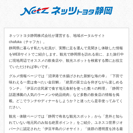
ネッツトヨタ静岡株式会社が運営する、地域ポータルサイト
chafuka（チャフカ）。
静岡県に暮らす私たち社員が、実際に足を運んで見聞きし体験した情報
をWEBサイトでご紹介します。観光で静岡県を訪れる前に、また旅行中
に現地周辺でオススメの飲食店や、観光スポットを検索する際にお役立
ていただければ幸いです。
グルメ情報ページでは「沼津港で水揚げされた新鮮な海の幸」「下田で
味わえる一度は食べたい金目鯛」「絶景の富士山を仰ぎながら楽しめる
ランチ」「伊豆の古民家で食す地元食材を使った数々の料理」「静岡で
話題沸騰の人気のラーメンや絶品焼肉」など多数の飲食店の情報を掲
載。どこでランチやディナーをしようか？と迷ったら是非使ってみてく
ださい。
観光・体験ページでは「静岡で有名な観光スポット」から「意外と知ら
れていない地元民のみ知る絶景ポイント」をご紹介。ユネスコ世界ジオ
パークに認定された「伊豆半島のジオサイト」「抜群の透明度を誇る最