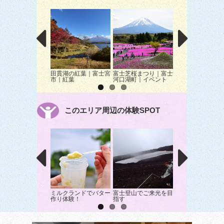
田貫湖の紅葉｜富士宮
富士芝桜まつり｜富士
まかいの牧場｜富
市｜紅葉
河口湖町｜イベント
市｜動物ふれあい
このエリア周辺の体験SPOT
ミルクランドでバター
富士登山でご来光を目
ミルクランドでバ
作り体験！
指す
クーヘン作りを体