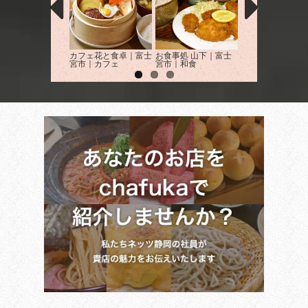
カフェ花と食卓｜富士
お食事処 山下｜富士
YOSHI'sぱすた
宮市｜カフェ
宮市｜和食
市｜イタリアン