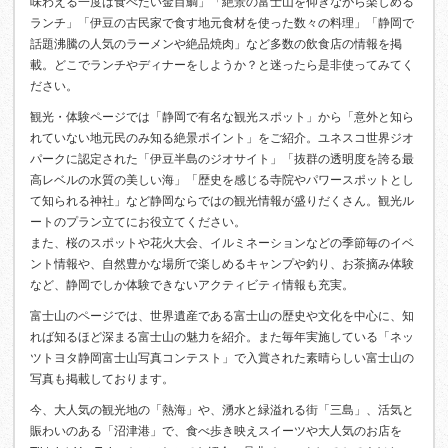
味わえる一度は食べたい金目鯛」「絶景の富士山を仰ぎながら楽しめる
ランチ」「伊豆の古民家で食す地元食材を使った数々の料理」「静岡で
話題沸騰の人気のラーメンや絶品焼肉」など多数の飲食店の情報を掲
載。どこでランチやディナーをしようか？と迷ったら是非使ってみてく
ださい。
観光・体験ページでは「静岡で有名な観光スポット」から「意外と知ら
れていない地元民のみ知る絶景ポイント」をご紹介。ユネスコ世界ジオ
パークに認定された「伊豆半島のジオサイト」「抜群の透明度を誇る最
高レベルの水質の美しい海」「歴史を感じる寺院やパワースポットとし
て知られる神社」など静岡ならではの観光情報が盛りだくさん。観光ル
ートのプラン立てにお役立てください。
また、桜のスポットや花火大会、イルミネーションなどの季節毎のイベ
ント情報や、自然豊かな場所で楽しめるキャンプや釣り、お茶摘み体験
など、静岡でしか体験できないアクティビティ情報も充実。
富士山のページでは、世界遺産である富士山の歴史や文化を中心に、知
れば知るほど深まる富士山の魅力を紹介。また毎年実施している「ネッ
ツトヨタ静岡富士山写真コンテスト」で入賞された素晴らしい富士山の
写真も掲載しております。
今、大人気の観光地の「熱海」や、湧水と緑溢れる街「三島」、活気と
賑わいのある「沼津港」で、食べ歩き映えスイーツや大人気のお店を