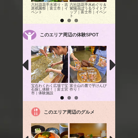
六社詣花手水巡り・吉
六社詣花手水めぐり＆
ふじのくに田子の
原祇園祭｜富士市｜イ
紫陽花ぼうるライトア
なと公園｜富士市
ベント
ップ｜富士市｜イベン
園
ト
このエリア周辺の体験SPOT
宝石わくわく広場で宝
富士山の麓で芋けんぴ
ミルクランドで手
石探し体験！｜富士宮
作り！
BBQ!!
市｜体験施設
このエリア周辺のグルメ