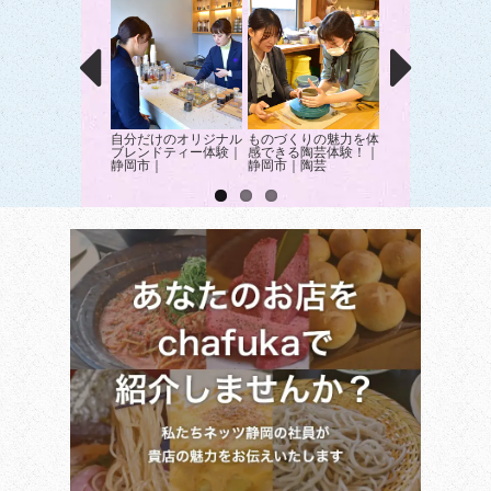
自分だけのオリジナル
ものづくりの魅力を体
南米フルーツ“ジ
ブレンドティー体験｜
感できる陶芸体験！｜
チカバ”摘み取り
静岡市｜
静岡市｜陶芸
験！｜静岡市｜フ
ツ狩り