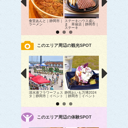
食堂あんと｜静岡市｜
ステーキハウス成し
レストラン じゃ
ラーメン
ま 草薙店｜静岡市｜
も｜静岡市｜洋食
ステーキ
このエリア周辺の観光SPOT
清水港フラワーフェス
静岡おいも万博2024
富士山清水みなと
タ｜静岡市｜イベント
｜静岡市｜イベント
ーズ静岡市｜遊覧
このエリア周辺の体験SPOT