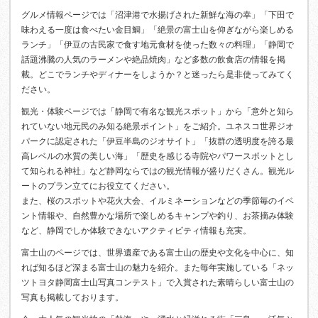
グルメ情報ページでは「沼津港で水揚げされた新鮮な海の幸」「下田で
味わえる一度は食べたい金目鯛」「絶景の富士山を仰ぎながら楽しめる
ランチ」「伊豆の古民家で食す地元食材を使った数々の料理」「静岡で
話題沸騰の人気のラーメンや絶品焼肉」など多数の飲食店の情報を掲
載。どこでランチやディナーをしようか？と迷ったら是非使ってみてく
ださい。
観光・体験ページでは「静岡で有名な観光スポット」から「意外と知ら
れていない地元民のみ知る絶景ポイント」をご紹介。ユネスコ世界ジオ
パークに認定された「伊豆半島のジオサイト」「抜群の透明度を誇る最
高レベルの水質の美しい海」「歴史を感じる寺院やパワースポットとし
て知られる神社」など静岡ならではの観光情報が盛りだくさん。観光ル
ートのプラン立てにお役立てください。
また、桜のスポットや花火大会、イルミネーションなどの季節毎のイベ
ント情報や、自然豊かな場所で楽しめるキャンプや釣り、お茶摘み体験
など、静岡でしか体験できないアクティビティ情報も充実。
富士山のページでは、世界遺産である富士山の歴史や文化を中心に、知
れば知るほど深まる富士山の魅力を紹介。また毎年実施している「ネッ
ツトヨタ静岡富士山写真コンテスト」で入賞された素晴らしい富士山の
写真も掲載しております。