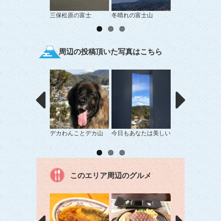
三保松原の富士
冬晴れの富士山
すそ野まで真っ白
士山
周辺の投稿頂いた写真はこちら
デカわんことデカ山
今日もあなたは美しい
カモメ舞う
このエリア周辺のグルメ