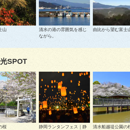
士山
清水の港の雰囲気を感じ
由比から望む富士
ながら。
光SPOT
の桜
静岡ランタンフェス｜静
清水船越堤公園の