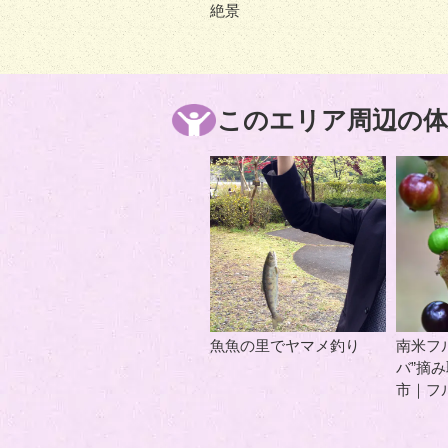
絶景
このエリア周辺の体
魚魚の里でヤマメ釣り
南米フ
バ”摘
市｜フ