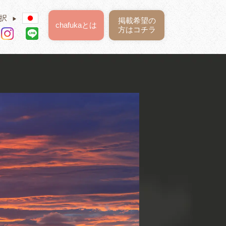
択
▶
掲載希望の
chafukaとは
方はコチラ