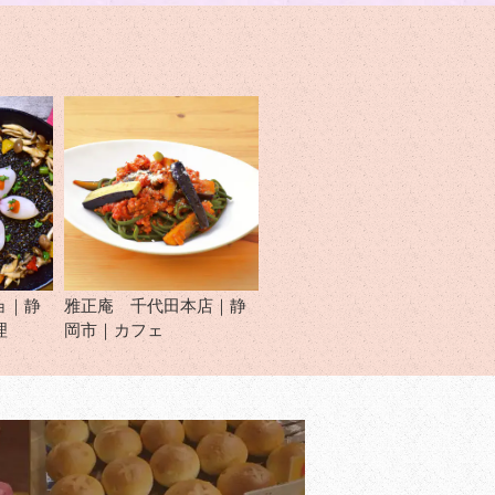
ョ｜静
雅正庵 千代田本店｜静
理
岡市｜カフェ