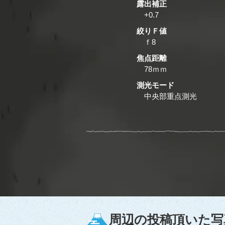
露出補正
+0.7
絞りＦ値
ｆ8
焦点距離
78ｍｍ
測光モード
中央部重点測光
周辺の投稿頂いた写