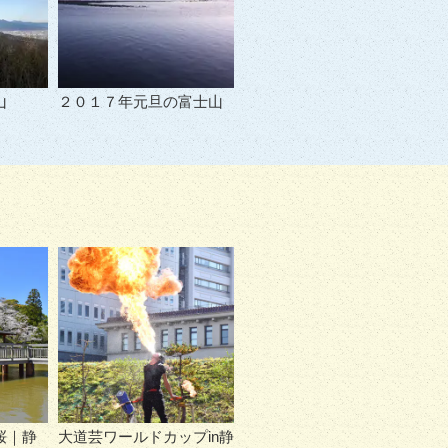
山
２０１７年元旦の富士山
桜｜静
大道芸ワールドカップin静