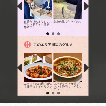
自分だけのオリジナル
魚魚の里でヤマメ釣り
『BLUEBERRY
ブレンドティー体験｜
FARM MIHO』
静岡市｜
ーベリー狩り体験
岡市｜果物狩り
このエリア周辺のグルメ
ニョッキのお店 PaPa
スパゲッティ食堂 ズ
HACHI&MITSU
｜静岡市｜イタリアン
ッパ｜静岡市｜イタリ
市｜カフェ
アン