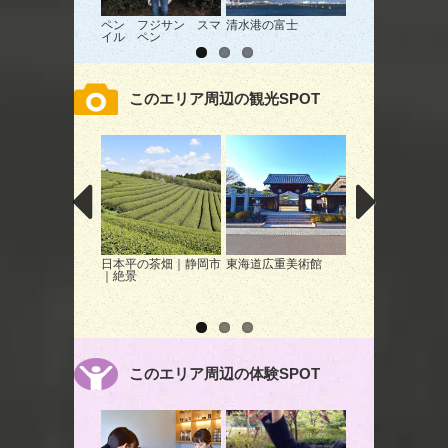
ペン フジサン スマ
清水港の富士
日本平ホテルの庭
イル ペン
り富士を眺める
このエリア周辺の観光SPOT
日本平の茶畑｜静岡市
東海道広重美術館
WONDERFUL
｜絶景
CHRISTMASと
ンナイト SHIZUO
2025｜静岡市｜
ント
このエリア周辺の体験SPOT