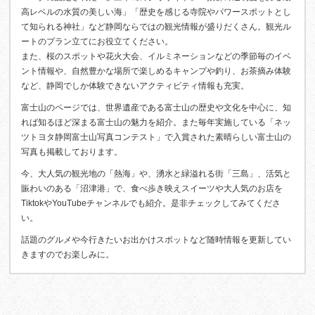
高レベルの水質の美しい海」「歴史を感じる寺院やパワースポットとし
て知られる神社」など静岡ならではの観光情報が盛りだくさん。観光ル
ートのプラン立てにお役立てください。
また、桜のスポットや花火大会、イルミネーションなどの季節毎のイベ
ント情報や、自然豊かな場所で楽しめるキャンプや釣り、お茶摘み体験
など、静岡でしか体験できないアクティビティ情報も充実。
富士山のページでは、世界遺産である富士山の歴史や文化を中心に、知
れば知るほど深まる富士山の魅力を紹介。また毎年実施している「ネッ
ツトヨタ静岡富士山写真コンテスト」で入賞された素晴らしい富士山の
写真も掲載しております。
今、大人気の観光地の「熱海」や、湧水と緑溢れる街「三島」、活気と
賑わいのある「沼津港」で、食べ歩き映えスイーツや大人気のお店を
TiktokやYouTubeチャンネルでも紹介。是非チェックしてみてくださ
い。
話題のグルメや今行きたいお出かけスポットなど随時情報を更新してい
きますのでお楽しみに。