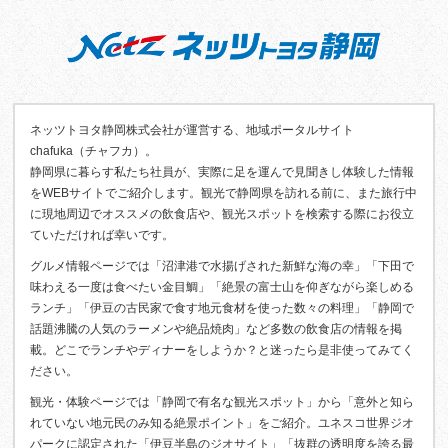
ネッツトヨタ静岡株式会社が運営する、地域ポータルサイト
chafuka（チャフカ）。
静岡県に暮らす私たち社員が、実際に足を運んで見聞きし体験した情報
をWEBサイトでご紹介します。観光で静岡県を訪れる前に、また旅行中
に現地周辺でオススメの飲食店や、観光スポットを検索する際にお役立
ていただければ幸いです。
グルメ情報ページでは「沼津港で水揚げされた新鮮な海の幸」「下田で
味わえる一度は食べたい金目鯛」「絶景の富士山を仰ぎながら楽しめる
ランチ」「伊豆の古民家で食す地元食材を使った数々の料理」「静岡で
話題沸騰の人気のラーメンや絶品焼肉」など多数の飲食店の情報を掲
載。どこでランチやディナーをしようか？と迷ったら是非使ってみてく
ださい。
観光・体験ページでは「静岡で有名な観光スポット」から「意外と知ら
れていない地元民のみ知る絶景ポイント」をご紹介。ユネスコ世界ジオ
パークに認定された「伊豆半島のジオサイト」「抜群の透明度を誇る最