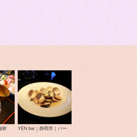
海鮮
YEN bar｜静岡市｜バー