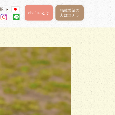
択
▶
掲載希望の
chafukaとは
方はコチラ