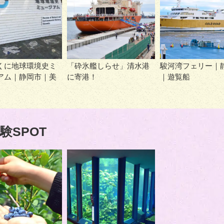
くに地球環境史ミ
「砕氷艦しらせ」清水港
駿河湾フェリー｜
アム｜静岡市｜美
に寄港！
｜遊覧船
験SPOT