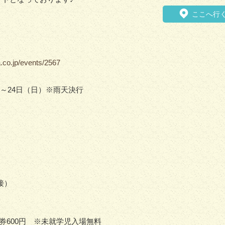
ここへ行
.co.jp/events/2567
金）～24日（日）※雨天決行
接）
日券600円 ※未就学児入場無料