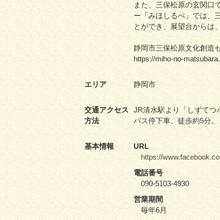
また、三保松原の玄関口
ー「みほしるべ」では、
とができ、展望台からは
静岡市三保松原文化創造
https://miho-no-matsubara.
エリア
静岡市
交通アクセス
JR清水駅より「しずてつ
方法
バス停下車、徒歩約5分。
基本情報
URL
https://www.facebook.c
電話番号
090-5103-4930
営業期間
毎年6月