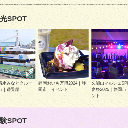
光SPOT
清水みなとクルー
静岡おいも万博2024｜静
久能山マルシェSPE
市｜遊覧船
岡市｜イベント
宴祭2025｜静岡市
ント
験SPOT