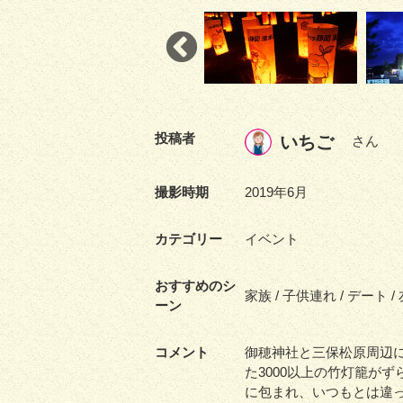
投稿者
いちご
さん
撮影時期
2019年6月
カテゴリー
イベント
おすすめのシ
家族 / 子供連れ / デート /
ーン
コメント
御穂神社と三保松原周辺
た3000以上の竹灯籠が
に包まれ、いつもとは違