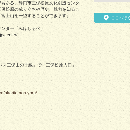
でもある、静岡市三保松原文化創造センタ
三保松原の成り立ちや歴史、魅力を知るこ
、富士山を一望することができます。
ここへ行
センター「みほしるべ」
jp/center/
バス三保山の手線」で「三保松原入口」
om/akaritomoruyoru/