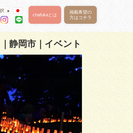
択
▶
掲載希望の
chafukaとは
方はコチラ
｜静岡市｜イベント