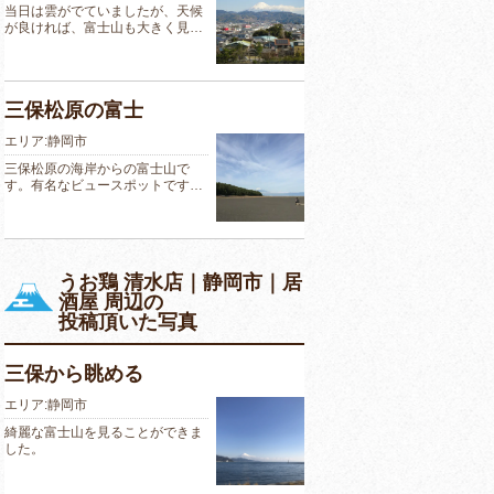
当日は雲がでていましたが、天候
が良ければ、富士山も大きく見…
三保松原の富士
エリア:静岡市
三保松原の海岸からの富士山で
す。有名なビュースポットです…
うお鶏 清水店｜静岡市｜居
酒屋 周辺の
投稿頂いた写真
三保から眺める
エリア:静岡市
綺麗な富士山を見ることができま
した。