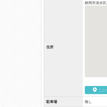
静岡市清水区真
住所
ここ
駐車場
無し