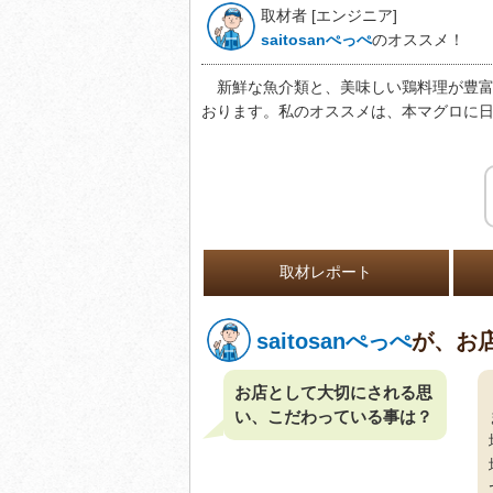
取材者 [エンジニア]
saitosanぺっぺ
のオススメ！
新鮮な魚介類と、美味しい鶏料理が豊富
おります。私のオススメは、本マグロに
取材レポート
saitosanぺっぺ
が、お
お店として大切にされる思
い、こだわっている事は？