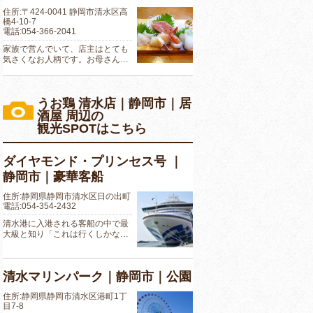
住所:〒424-0041 静岡市清水区高
橋4-10-7
電話:054-366-2041
家族で営んでいて、店主はとても
気さくなお人柄です。お母さん…
うお鶏 清水店｜静岡市｜居
酒屋 周辺の
観光SPOTはこちら
ダイヤモンド・プリンセス号 ｜
静岡市｜豪華客船
住所:静岡県静岡市清水区日の出町
電話:054-354-2432
清水港に入港される客船の中で最
大級と知り「これは行くしかな…
清水マリンパーク｜静岡市｜公園
住所:静岡県静岡市清水区港町1丁
目7-8