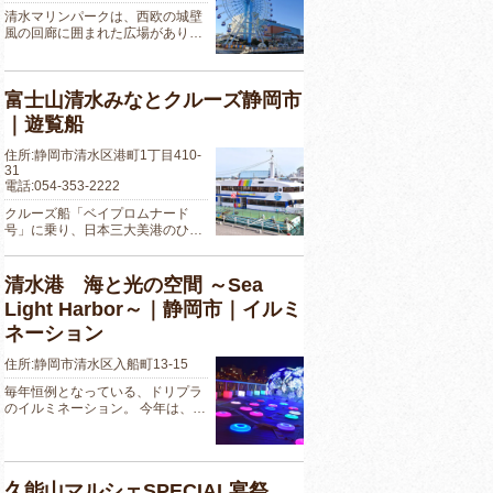
清水マリンパークは、西欧の城壁
風の回廊に囲まれた広場があり…
富士山清水みなとクルーズ静岡市
｜遊覧船
住所:静岡市清水区港町1丁目410-
31
電話:054-353-2222
クルーズ船「ベイプロムナード
号」に乗り、日本三大美港のひ…
清水港 海と光の空間 ～Sea
Light Harbor～｜静岡市｜イルミ
ネーション
住所:静岡市清水区入船町13-15
毎年恒例となっている、ドリプラ
のイルミネーション。 今年は、…
久能山マルシェSPECIAL宴祭