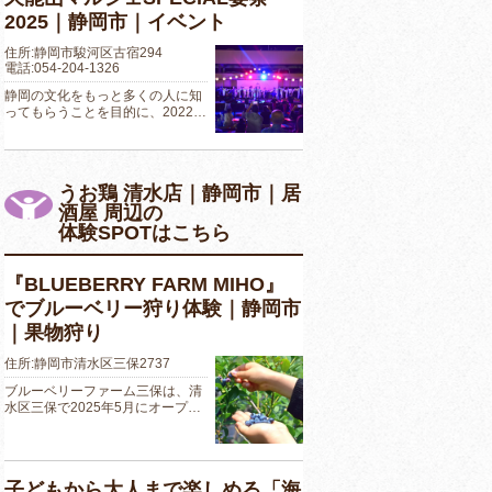
2025｜静岡市｜イベント
住所:静岡市駿河区古宿294
電話:054-204-1326
静岡の文化をもっと多くの人に知
ってもらうことを目的に、2022…
うお鶏 清水店｜静岡市｜居
酒屋 周辺の
体験SPOTはこちら
『BLUEBERRY FARM MIHO』
でブルーベリー狩り体験｜静岡市
｜果物狩り
住所:静岡市清水区三保2737
ブルーベリーファーム三保は、清
水区三保で2025年5月にオープ…
子どもから大人まで楽しめる「海