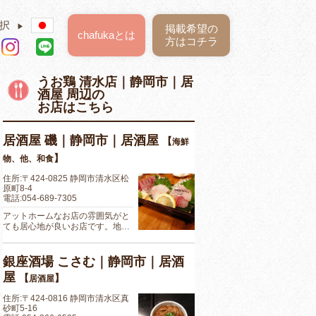
択
▶
掲載希望の
chafukaとは
方はコチラ
うお鶏 清水店｜静岡市｜居
酒屋 周辺の
お店はこちら
居酒屋 磯｜静岡市｜居酒屋
【
海鮮
】
物、他、和食
住所:〒424-0825 静岡市清水区松
原町8-4
電話:054-689-7305
アットホームなお店の雰囲気がと
ても居心地が良いお店です。地…
銀座酒場 こさむ｜静岡市｜居酒
屋
【
】
居酒屋
住所:〒424-0816 静岡市清水区真
砂町5-16