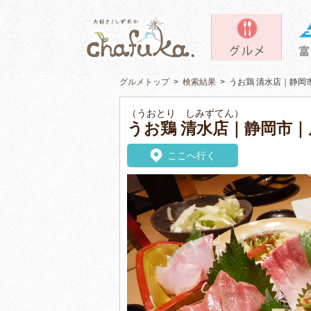
グルメトップ
>
検索結果
>
うお鶏 清水店｜静岡
（うおとり しみずてん）
うお鶏 清水店｜静岡市｜
ここへ行く