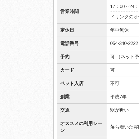
17：00～24
営業時間
ドリンクのオ
定休日
年中無休
電話番号
054-340-2222
予約
可 （ネット
カード
可
ペット入店
不可
創業
平成7年
交通
駅が近い
オススメの利用シー
落ち着いた雰
ン