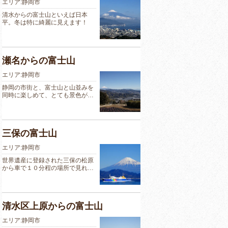
エリア:静岡市
清水からの富士山といえば日本
平。冬は特に綺麗に見えます！
瀬名からの富士山
エリア:静岡市
静岡の市街と、富士山と山並みを
同時に楽しめて、とても景色が…
三保の富士山
エリア:静岡市
世界遺産に登録された三保の松原
から車で１０分程の場所で見れ…
清水区上原からの富士山
エリア:静岡市