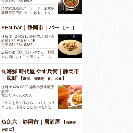
電話:054-366-6505
清水駅直結のアーケード、清水駅
前銀座商店街の中にある、トタ…
YEN bar｜静岡市｜バー
【
】
バー
住所:〒424-0816 静岡市清水区真
砂町1-32 三海ビル1F
電話:054-364-8382
店長の池田様は話しやすく、料理
やお酒にもすごく詳しくて、コ…
旬海鮮 時代屋 やす兵衛｜静岡市
｜海鮮
【
】
寿司、海鮮物、他、和食
住所:〒424-0823 静岡市清水区千
歳町9-5
電話:054-351-2020
マグロを食べるならココしかあり
ません。店長がこだわり抜き仕…
魚魚六｜静岡市｜居酒屋
【
海鮮物、
】
居酒屋