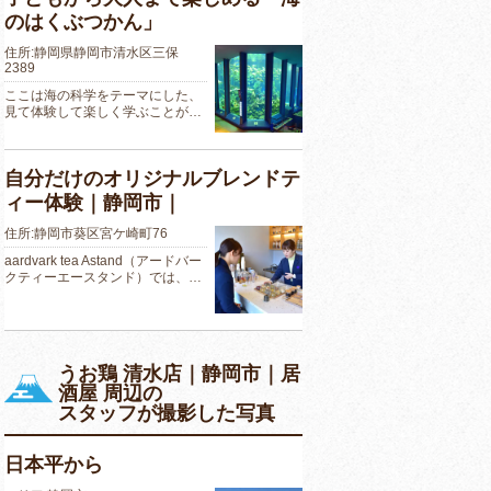
のはくぶつかん」
住所:静岡県静岡市清水区三保
2389
ここは海の科学をテーマにした、
見て体験して楽しく学ぶことが…
自分だけのオリジナルブレンドテ
ィー体験｜静岡市｜
住所:静岡市葵区宮ケ崎町76
aardvark tea Astand（アードバー
クティーエースタンド）では、…
うお鶏 清水店｜静岡市｜居
酒屋 周辺の
スタッフが撮影した写真
日本平から