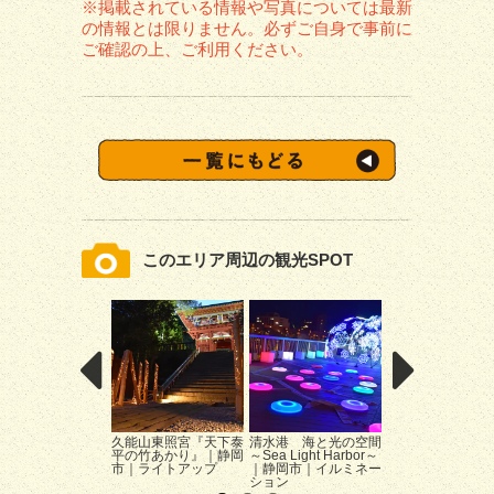
※掲載されている情報や写真については最新
の情報とは限りません。必ずご自身で事前に
ご確認の上、ご利用ください。
このエリア周辺の観光SPOT
久能山東照宮『天下泰
清水港 海と光の空間
三保松原キャンド
平の竹あかり』｜静岡
～Sea Light Harbor～
イト「あかりとも
市｜ライトアップ
｜静岡市｜イルミネー
る」｜静岡市｜イ
ション
ト