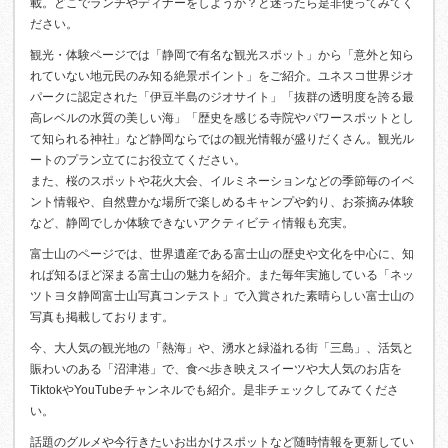
載。どこでランチやディナーをしようか？と迷ったら是非使ってみてく
ださい。
観光・体験ページでは「静岡で有名な観光スポット」から「意外と知ら
れていない地元民のみ知る絶景ポイント」をご紹介。ユネスコ世界ジオ
パークに認定された「伊豆半島のジオサイト」「抜群の透明度を誇る最
高レベルの水質の美しい海」「歴史を感じる寺院やパワースポットとし
て知られる神社」など静岡ならではの観光情報が盛りだくさん。観光ル
ートのプラン立てにお役立てください。
また、桜のスポットや花火大会、イルミネーションなどの季節毎のイベ
ント情報や、自然豊かな場所で楽しめるキャンプや釣り、お茶摘み体験
など、静岡でしか体験できないアクティビティ情報も充実。
富士山のページでは、世界遺産である富士山の歴史や文化を中心に、知
れば知るほど深まる富士山の魅力を紹介。また毎年実施している「ネッ
ツトヨタ静岡富士山写真コンテスト」で入賞された素晴らしい富士山の
写真も掲載しております。
今、大人気の観光地の「熱海」や、湧水と緑溢れる街「三島」、活気と
賑わいのある「沼津港」で、食べ歩き映えスイーツや大人気のお店を
TiktokやYouTubeチャンネルでも紹介。是非チェックしてみてくださ
い。
話題のグルメや今行きたいお出かけスポットなど随時情報を更新してい