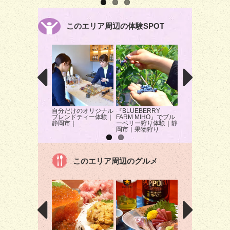
このエリア周辺の体験SPOT
自分だけのオリジナル
『BLUEBERRY
子どもから大人ま
ブレンドティー体験｜
FARM MIHO』でブル
しめる「海のはく
静岡市｜
ーベリー狩り体験｜静
かん」
岡市｜果物狩り
このエリア周辺のグルメ