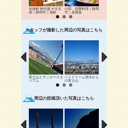
旬海鮮 時代屋 やす兵
の田 四季料理｜静岡
とん通｜静岡市｜
衛｜静岡市｜海鮮
市｜居酒屋
かつ
スタッフが撮影した周辺の写真はこちら
富士山とサッカースタ
ベイドリーム清水から
三保松原の富士
ジアム
の富士山
周辺の投稿頂いた写真はこちら