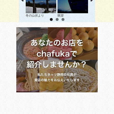
冬の山伏より
眺望
三保富士