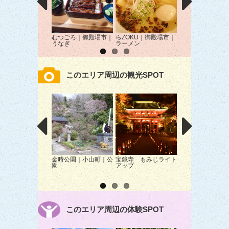
むつごろ｜御殿場市｜
らZOKU｜御殿場市｜
焼肉よしのNEXT
うなぎ
ラーメン
殿場市｜焼肉
このエリア周辺の観光SPOT
金時公園｜小山町｜公
宝鏡寺 もみじライト
御殿場プレミアム
園
アップ
トレット｜御殿場
ショッピング
このエリア周辺の体験SPOT