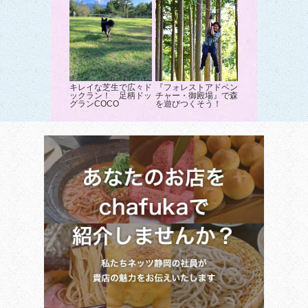
キレイな芝生で広々ド
『フォレストアドベン
ックラン！ 足柄ドッ
チャー・御殿場』で森
グランCOCO
を遊びつくそう！