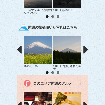
一日の終わりに感動的
朝焼け前の富士山
中伊豆からの富士
な出会いを･･･
周辺の投稿頂いた写真はこちら
菜の花、春
朝焼けに照らされた富
棚田と笠雲の富士
士
このエリア周辺のグルメ