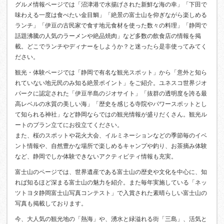
グルメ情報ページでは「沼津港で水揚げされた新鮮な海の幸」「下田で
味わえる一度は食べたい金目鯛」「絶景の富士山を仰ぎながら楽しめる
ランチ」「伊豆の古民家で食す地元食材を使った数々の料理」「静岡で
話題沸騰の人気のラーメンや絶品焼肉」など多数の飲食店の情報を掲
載。どこでランチやディナーをしようか？と迷ったら是非使ってみてく
ださい。
観光・体験ページでは「静岡で有名な観光スポット」から「意外と知ら
れていない地元民のみ知る絶景ポイント」をご紹介。ユネスコ世界ジオ
パークに認定された「伊豆半島のジオサイト」「抜群の透明度を誇る最
高レベルの水質の美しい海」「歴史を感じる寺院やパワースポットとし
て知られる神社」など静岡ならではの観光情報が盛りだくさん。観光ル
ートのプラン立てにお役立てください。
また、桜のスポットや花火大会、イルミネーションなどの季節毎のイベ
ント情報や、自然豊かな場所で楽しめるキャンプや釣り、お茶摘み体験
など、静岡でしか体験できないアクティビティ情報も充実。
富士山のページでは、世界遺産である富士山の歴史や文化を中心に、知
れば知るほど深まる富士山の魅力を紹介。また毎年実施している「ネッ
ツトヨタ静岡富士山写真コンテスト」で入賞された素晴らしい富士山の
写真も掲載しております。
今、大人気の観光地の「熱海」や、湧水と緑溢れる街「三島」、活気と