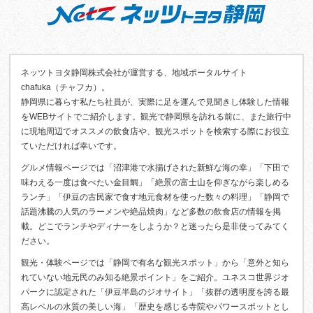
ネッツトヨタ静岡株式会社が運営する、地域ポータルサイト
chafuka（チャフカ）。
静岡県に暮らす私たち社員が、実際に足を運んで見聞きし体験した情報
をWEBサイトでご紹介します。観光で静岡県を訪れる前に、また旅行中
に現地周辺でオススメの飲食店や、観光スポットを検索する際にお役立
ていただければ幸いです。
グルメ情報ページでは「沼津港で水揚げされた新鮮な海の幸」「下田で
味わえる一度は食べたい金目鯛」「絶景の富士山を仰ぎながら楽しめる
ランチ」「伊豆の古民家で食す地元食材を使った数々の料理」「静岡で
話題沸騰の人気のラーメンや絶品焼肉」など多数の飲食店の情報を掲
載。どこでランチやディナーをしようか？と迷ったら是非使ってみてく
ださい。
観光・体験ページでは「静岡で有名な観光スポット」から「意外と知ら
れていない地元民のみ知る絶景ポイント」をご紹介。ユネスコ世界ジオ
パークに認定された「伊豆半島のジオサイト」「抜群の透明度を誇る最
高レベルの水質の美しい海」「歴史を感じる寺院やパワースポットとし