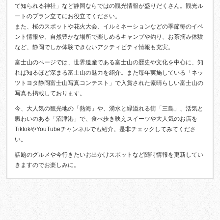
て知られる神社」など静岡ならではの観光情報が盛りだくさん。観光ル
ートのプラン立てにお役立てください。
また、桜のスポットや花火大会、イルミネーションなどの季節毎のイベ
ント情報や、自然豊かな場所で楽しめるキャンプや釣り、お茶摘み体験
など、静岡でしか体験できないアクティビティ情報も充実。
富士山のページでは、世界遺産である富士山の歴史や文化を中心に、知
れば知るほど深まる富士山の魅力を紹介。また毎年実施している「ネッ
ツトヨタ静岡富士山写真コンテスト」で入賞された素晴らしい富士山の
写真も掲載しております。
今、大人気の観光地の「熱海」や、湧水と緑溢れる街「三島」、活気と
賑わいのある「沼津港」で、食べ歩き映えスイーツや大人気のお店を
TiktokやYouTubeチャンネルでも紹介。是非チェックしてみてくださ
い。
話題のグルメや今行きたいお出かけスポットなど随時情報を更新してい
きますのでお楽しみに。