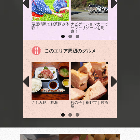
蔵屋鳴沢でお茶摘み体
ナビゲーションカーで
キレイな芝生で広
験！
サファリゾーンを周
ックラン！ 足柄
遊！
グランCOCO
このエリア周辺のグルメ
さしみ処 鮮海
杉の子｜裾野市｜居酒
デリーパレス｜裾
屋
｜カレー