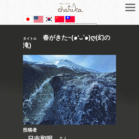
Powered by
Translate
春がきた~(๑′ᴗ‵๑)ღ(幻の
タイトル
滝)
投稿者
日吉和明
さん