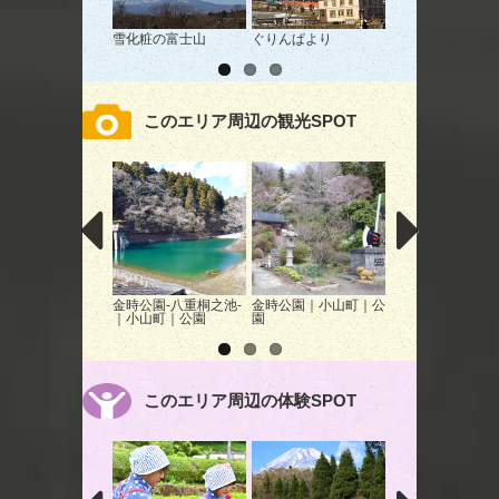
雪化粧の富士山
ぐりんぱより
エヴァンゲリオン
このエリア周辺の観光SPOT
金時公園-八重桐之池-
金時公園｜小山町｜公
時之栖 桜ライト
｜小山町｜公園
園
プ
このエリア周辺の体験SPOT