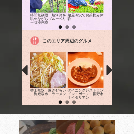
時間無制限！駿河湾を
蔵屋鳴沢でお茶摘み体
ナビゲーションカ
眺めながらブルーベリ
験！
サファリゾーンを
ー収穫体験
遊！
このエリア周辺のグルメ
替玉無双 豚ざむらい
ダイニングレストラン
焼肉よしのNEXT
｜御殿場市｜ラーメン
ドン・ボーノ｜裾野市
殿場市｜焼肉
｜イタリアン