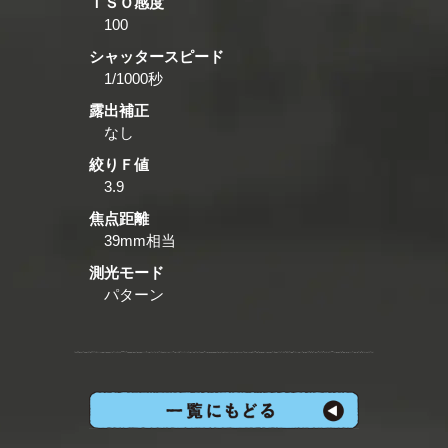
ＩＳＯ感度
100
シャッタースピード
1/1000秒
露出補正
なし
絞りＦ値
3.9
焦点距離
39mm相当
測光モード
パターン