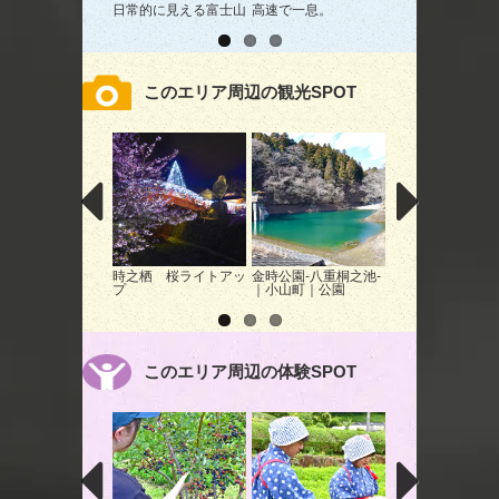
日常的に見える富士山
高速で一息。
御殿場市塚原付近
道からの富士山」
このエリア周辺の観光SPOT
時之栖 桜ライトアッ
金時公園-八重桐之池-
嶽之下宮 ライト
プ
｜小山町｜公園
プ
このエリア周辺の体験SPOT